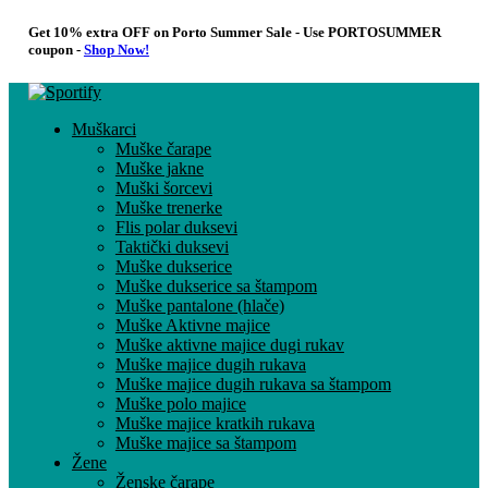
Get 10% extra OFF on Porto Summer Sale - Use
PORTOSUMMER
coupon -
Shop Now!
Muškarci
Muške čarape
Muške jakne
Muški šorcevi
Muške trenerke
Flis polar duksevi
Taktički duksevi
Muške dukserice
Muške dukserice sa štampom
Muške pantalone (hlače)
Muške Aktivne majice
Muške aktivne majice dugi rukav
Muške majice dugih rukava
Muške majice dugih rukava sa štampom
Muške polo majice
Muške majice kratkih rukava
Muške majice sa štampom
Žene
Ženske čarape