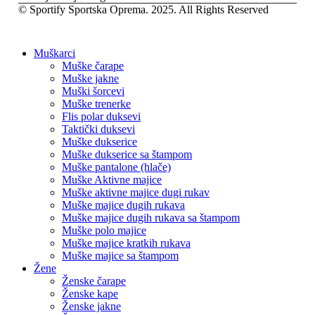
© Sportify Sportska Oprema. 2025. All Rights Reserved
Muškarci
Muške čarape
Muške jakne
Muški šorcevi
Muške trenerke
Flis polar duksevi
Taktički duksevi
Muške dukserice
Muške dukserice sa štampom
Muške pantalone (hlače)
Muške Aktivne majice
Muške aktivne majice dugi rukav
Muške majice dugih rukava
Muške majice dugih rukava sa štampom
Muške polo majice
Muške majice kratkih rukava
Muške majice sa štampom
Žene
Ženske čarape
Ženske kape
Ženske jakne