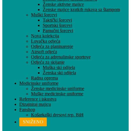
Ženske aktivne majice
Ženske majice kratkih rukava sa štampom
Muški šorcevi
Taktički šorcevi
Sportski šorcevi
Pamučni šorcevi
Nova kolekcija
Lovačka odjeća
Odjeća za planinarenje
Airsoft odjeća
Odjeća za adrenalinske sportove
Odjeća za skijanje
Muška ski odijela
Ženska ski odijela
Radna oprema
Medicinske uniforme
Ženske medicinske uniforme
Muške medicinske uniforme
Reference i iskustva
Dizajniraj majicu
Fanshop
Košarkaški dresovi rep. BiH
SNIŽENO