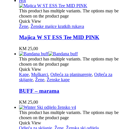
Hot
This product has multiple variants. The options may be
chosen on the product page
Quick View
Žene
,
Ženske majice kratkih rukava
Majica W ST ESS Tee MID PINK
KM
25,00
This product has multiple variants. The options may be
chosen on the product page
Quick View
Kape
,
Muškarci
,
Odjeća za planinarenje
,
Odjeća za
skijanje
,
Žene
,
Ženske kape
BUFF – marama
KM
25,00
This product has multiple variants. The options may be
chosen on the product page
Quick View
Odjeća za skijanje
,
Žene
,
Ženska ski odijela