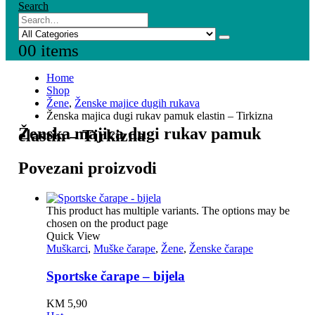
Search
0
0 items
Home
Shop
Žene
,
Ženske majice dugih rukava
Ženska majica dugi rukav pamuk elastin – Tirkizna
Ženska majica dugi rukav pamuk
elastin – Tirkizna
Povezani proizvodi
This product has multiple variants. The options may be
chosen on the product page
Quick View
Muškarci
,
Muške čarape
,
Žene
,
Ženske čarape
Sportske čarape – bijela
KM
5,90