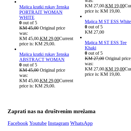
was:
KM 27,00.
KM
19,00
Cur
Majica kratki rukav ženska
price is: KM 19,00.
PORTRAIT WOMAN
WHITE
Majica M ST ESS White
0
out of 5
0
out of 5
KM
45,00
Original price
KM
27,00
was:
KM 45,00.
KM
29,00
Current
Majica M ST ESS Tee
price is: KM 29,00.
Khaki
0
out of 5
Majica kratki rukav ženska
KM
27,00
Original price
ABSTRACT WOMAN
was:
0
out of 5
KM 27,00.
KM
19,00
Cur
KM
45,00
Original price
price is: KM 19,00.
was:
KM 45,00.
KM
29,00
Current
price is: KM 29,00.
Zaprati nas na društvenim mrežama
Facebook
Youtube
Instagram
WhatsApp