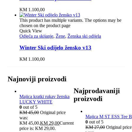
KM
1.100,00
This product has multiple variants. The options may be
chosen on the product page
Quick View
Odjeća za skijanje
,
Žene
,
Ženska ski odijela
Winter Ski odijelo žensko v13
KM
1.100,00
Najnoviji proizvodi
Najprodavaniji
Majica kratki rukav ženska
proizvodi
LUCKY WHITE
0
out of 5
KM
45,00
Original price
Majica M ST ESS Tee B
was:
0
out of 5
KM 45,00.
KM
29,00
Current
KM
27,00
Original price
price is: KM 29,00.