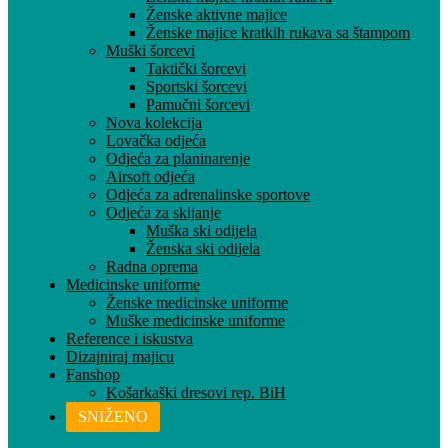
Ženske aktivne majice
Ženske majice kratkih rukava sa štampom
Muški šorcevi
Taktički šorcevi
Sportski šorcevi
Pamučni šorcevi
Nova kolekcija
Lovačka odjeća
Odjeća za planinarenje
Airsoft odjeća
Odjeća za adrenalinske sportove
Odjeća za skijanje
Muška ski odijela
Ženska ski odijela
Radna oprema
Medicinske uniforme
Ženske medicinske uniforme
Muške medicinske uniforme
Reference i iskustva
Dizajniraj majicu
Fanshop
Košarkaški dresovi rep. BiH
SNIŽENO