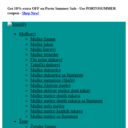
Get 10% extra OFF on Porto Summer Sale - Use
PORTOSUMMER
coupon -
Shop Now!
Muškarci
Muške čarape
Muške jakne
Muški šorcevi
Muške trenerke
Flis polar duksevi
Taktički duksevi
Muške dukserice
Muške dukserice sa štampom
Muške pantalone (hlače)
Muške Aktivne majice
Muške aktivne majice dugi rukav
Muške majice dugih rukava
Muške majice dugih rukava sa štampom
Muške polo majice
Muške majice kratkih rukava
Muške majice sa štampom
Žene
Ženske čarape