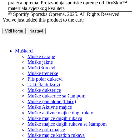
prateća oprema. Proizvodnja sportske opreme od DrySkin™
materijala svjetskog kvaliteta
© Sportify Sportska Oprema. 2025. All Rights Reserved
You've just added this product to the cart:
Vidi korpu
Nastavi
Muškarci
Muške čarape
Muške jakne
Muški šorcevi
Muške trenerke
Flis polar duksevi
Taktički duksevi
Muške dukserice
Muške dukserice sa štampom
Muške pantalone (hlače)
Muške Aktivne majice
Muške aktivne majice dugi rukav
Muške majice dugih rukava
Muške majice dugih rukava sa štampom
Muške polo majice
Muške majice kratkih rukava