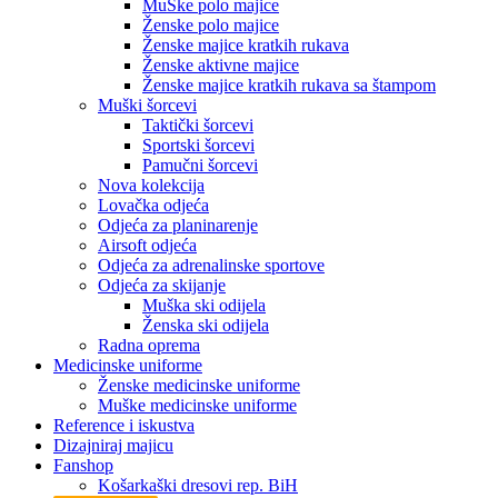
MuŠke polo majice
Ženske polo majice
Ženske majice kratkih rukava
Ženske aktivne majice
Ženske majice kratkih rukava sa štampom
Muški šorcevi
Taktički šorcevi
Sportski šorcevi
Pamučni šorcevi
Nova kolekcija
Lovačka odjeća
Odjeća za planinarenje
Airsoft odjeća
Odjeća za adrenalinske sportove
Odjeća za skijanje
Muška ski odijela
Ženska ski odijela
Radna oprema
Medicinske uniforme
Ženske medicinske uniforme
Muške medicinske uniforme
Reference i iskustva
Dizajniraj majicu
Fanshop
Košarkaški dresovi rep. BiH