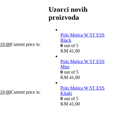
Uzorci novih
proizvoda
Polo Majica W ST ESS
Black
19,00
Current price is:
0
out of 5
KM
41,00
Polo Majica W ST ESS
Mint
0
out of 5
KM
41,00
Polo Majica W ST ESS
19,00
Current price is:
Khaki
0
out of 5
KM
41,00