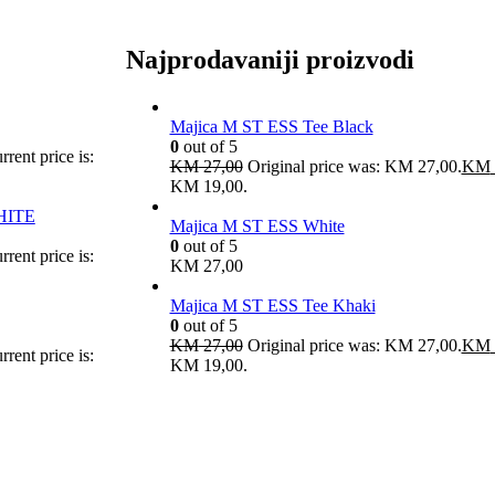
Najprodavaniji proizvodi
Majica M ST ESS Tee Black
0
out of 5
rrent price is:
KM
27,00
Original price was: KM 27,00.
KM
KM 19,00.
HITE
Majica M ST ESS White
0
out of 5
rrent price is:
KM
27,00
Majica M ST ESS Tee Khaki
0
out of 5
KM
27,00
Original price was: KM 27,00.
KM
rrent price is:
KM 19,00.