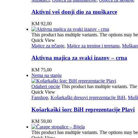
Aktivni veš donji dio za muškarce
KM
92,00
This product has multiple variants. The options may b
Quick View
Majice za trčanje
,
Majice za trening i teretanu
,
Muškarc
Aktivna majica za svaki izazov – crna
KM
75,00
Nema na stanju
Odaberi opcije
This product has multiple variants. Th
Quick View
Fanshop
,
Košarkaški dresovi reprezentacije BiH
,
Mušk
Košarkaški šorc BiH reprezentacije Plavi
KM
59,00
This product has multiple variants. The options may b
Quick View