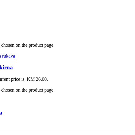
e chosen on the product page
h rukava
kirna
rrent price is: KM 26,00.
e chosen on the product page
a