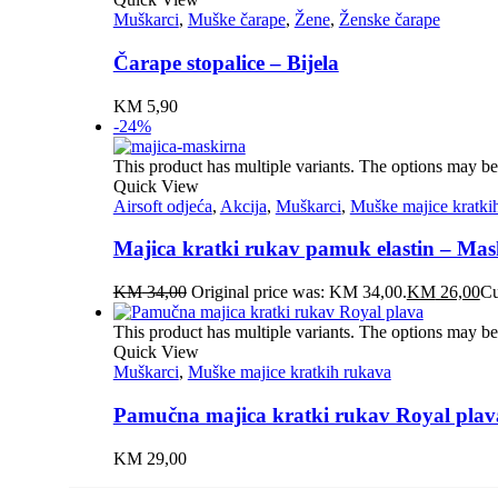
Muškarci
,
Muške čarape
,
Žene
,
Ženske čarape
Čarape stopalice – Bijela
KM
5,90
-24%
This product has multiple variants. The options may b
Quick View
Airsoft odjeća
,
Akcija
,
Muškarci
,
Muške majice kratki
Majica kratki rukav pamuk elastin – Mas
KM
34,00
Original price was: KM 34,00.
KM
26,00
Cu
This product has multiple variants. The options may b
Quick View
Muškarci
,
Muške majice kratkih rukava
Pamučna majica kratki rukav Royal plav
KM
29,00