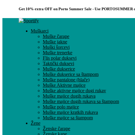
Get 10% extra OFF on Porto Summer Sale - Use
PORTOSUMMER
c
Muškarci
Muške čarape
Muške jakne
Muški šorcevi
Muške trenerke
Flis polar duksevi
Taktički duksevi
Muške dukserice
Muške dukserice sa štampom
Muške pantalone (hlače)
Muške Aktivne majice
Muške aktivne majice dugi rukav
Muške majice dugih rukava
Muške majice dugih rukava sa štampom
Muške polo majice
Muške majice kratkih rukava
Muške majice sa štampom
Žene
Ženske čarape
Ženske kape