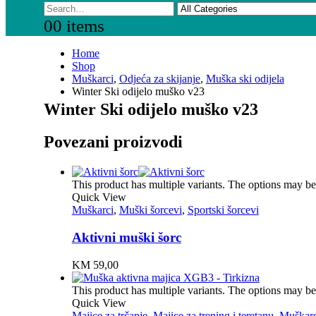
0
0 items
Home
Shop
Muškarci
,
Odjeća za skijanje
,
Muška ski odijela
Winter Ski odijelo muško v23
Winter Ski odijelo muško v23
Povezani proizvodi
This product has multiple variants. The options may b
Quick View
Muškarci
,
Muški šorcevi
,
Sportski šorcevi
Aktivni muški šorc
KM
59,00
This product has multiple variants. The options may b
Quick View
Majice za trčanje
,
Majice za trening i teretanu
,
Muškarc