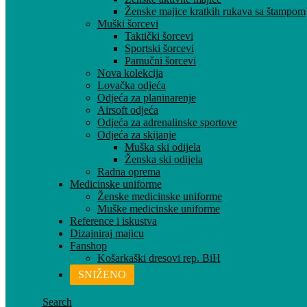
Ženske majice kratkih rukava sa štampom
Muški šorcevi
Taktički šorcevi
Sportski šorcevi
Pamučni šorcevi
Nova kolekcija
Lovačka odjeća
Odjeća za planinarenje
Airsoft odjeća
Odjeća za adrenalinske sportove
Odjeća za skijanje
Muška ski odijela
Ženska ski odijela
Radna oprema
Medicinske uniforme
Ženske medicinske uniforme
Muške medicinske uniforme
Reference i iskustva
Dizajniraj majicu
Fanshop
Košarkaški dresovi rep. BiH
SNIŽENO
Search