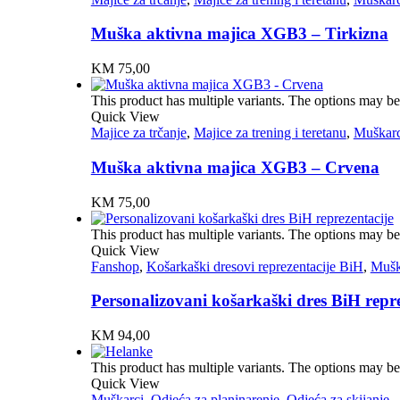
Muška aktivna majica XGB3 – Tirkizna
KM
75,00
This product has multiple variants. The options may b
Quick View
Majice za trčanje
,
Majice za trening i teretanu
,
Muškarc
Muška aktivna majica XGB3 – Crvena
KM
75,00
This product has multiple variants. The options may b
Quick View
Fanshop
,
Košarkaški dresovi reprezentacije BiH
,
Mušk
Personalizovani košarkaški dres BiH repre
KM
94,00
This product has multiple variants. The options may b
Quick View
Muškarci
,
Odjeća za planinarenje
,
Odjeća za skijanje