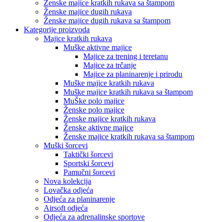
Ženske majice kratkih rukava sa štampom
Ženske majice dugih rukava
Ženske majice dugih rukava sa štampom
Kategorije proizvoda
Majice kratkih rukava
Muške aktivne majice
Majice za trening i teretanu
Majice za trčanje
Majice za planinarenje i prirodu
Muške majice kratkih rukava
Muške majice kratkih rukava sa štampom
MuŠke polo majice
Ženske polo majice
Ženske majice kratkih rukava
Ženske aktivne majice
Ženske majice kratkih rukava sa štampom
Muški šorcevi
Taktički šorcevi
Sportski šorcevi
Pamučni šorcevi
Nova kolekcija
Lovačka odjeća
Odjeća za planinarenje
Airsoft odjeća
Odjeća za adrenalinske sportove