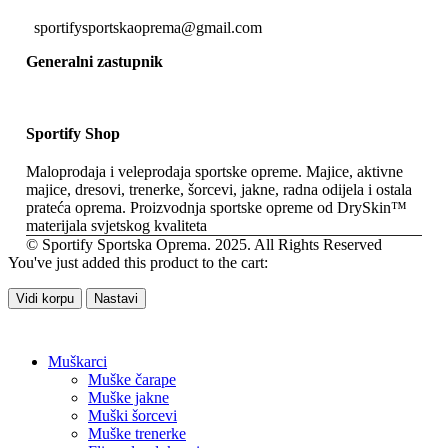
sportifysportskaoprema@gmail.com
Generalni zastupnik
Sportify Shop
Maloprodaja i veleprodaja sportske opreme. Majice, aktivne
majice, dresovi, trenerke, šorcevi, jakne, radna odijela i ostala
prateća oprema. Proizvodnja sportske opreme od DrySkin™
materijala svjetskog kvaliteta
© Sportify Sportska Oprema. 2025. All Rights Reserved
You've just added this product to the cart:
Vidi korpu
Nastavi
Muškarci
Muške čarape
Muške jakne
Muški šorcevi
Muške trenerke