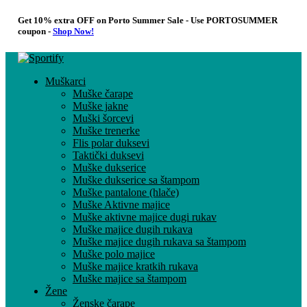
Get 10% extra OFF on Porto Summer Sale - Use
PORTOSUMMER
coupon -
Shop Now!
Muškarci
Muške čarape
Muške jakne
Muški šorcevi
Muške trenerke
Flis polar duksevi
Taktički duksevi
Muške dukserice
Muške dukserice sa štampom
Muške pantalone (hlače)
Muške Aktivne majice
Muške aktivne majice dugi rukav
Muške majice dugih rukava
Muške majice dugih rukava sa štampom
Muške polo majice
Muške majice kratkih rukava
Muške majice sa štampom
Žene
Ženske čarape