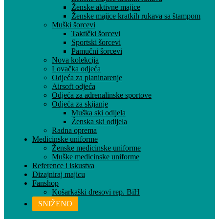
Ženske aktivne majice
Ženske majice kratkih rukava sa štampom
Muški šorcevi
Taktički šorcevi
Sportski šorcevi
Pamučni šorcevi
Nova kolekcija
Lovačka odjeća
Odjeća za planinarenje
Airsoft odjeća
Odjeća za adrenalinske sportove
Odjeća za skijanje
Muška ski odijela
Ženska ski odijela
Radna oprema
Medicinske uniforme
Ženske medicinske uniforme
Muške medicinske uniforme
Reference i iskustva
Dizajniraj majicu
Fanshop
Košarkaški dresovi rep. BiH
SNIŽENO