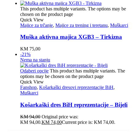
This product has multiple variants. The options may be
chosen on the product page
Quick View
Majice za trčanje
,
Majice za trening i teretanu
,
Muškarci
Muška aktivna majica XGB3 – Tirkizna
KM
75,00
-21%
Nema na stanju
Odaberi opcije
This product has multiple variants. The
options may be chosen on the product page
Quick View
Fanshop
,
Košarkaški dresovi reprezentacije BiH
,
Muškarci
Košarkaški dres BiH reprezentacije – Bijeli
KM
94,00
Original price was:
KM 94,00.
KM
74,00
Current price is: KM 74,00.