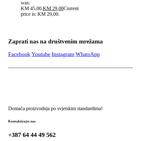
was:
KM 45,00.
KM
29,00
Current
price is: KM 29,00.
Zaprati nas na društvenim mrežama
Facebook
Youtube
Instagram
WhatsApp
Domaća proizvodnja po svjetskim standardima!
Kontaktirajte nas
+387 64 44 49 562