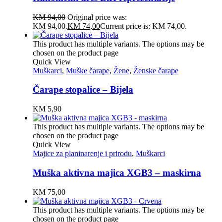
KM
94,00
Original price was:
KM 94,00.
KM
74,00
Current price is: KM 74,00.
This product has multiple variants. The options may be
chosen on the product page
Quick View
Muškarci
,
Muške čarape
,
Žene
,
Ženske čarape
Čarape stopalice – Bijela
KM
5,90
This product has multiple variants. The options may be
chosen on the product page
Quick View
Majice za planinarenje i prirodu
,
Muškarci
Muška aktivna majica XGB3 – maskirna
KM
75,00
This product has multiple variants. The options may be
chosen on the product page