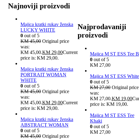
Najnoviji proizvodi
Majica kratki rukav ženska
Najprodavaniji
LUCKY WHITE
proizvodi
0
out of 5
KM
45,00
Original price
was:
KM 45,00.
KM
29,00
Current
Majica M ST ESS Tee B
price is: KM 29,00.
0
out of 5
KM
27,00
Majica kratki rukav ženska
PORTRAIT WOMAN
Majica M ST ESS White
WHITE
0
out of 5
0
out of 5
KM
27,00
Original price
KM
45,00
Original price
was:
was:
KM 27,00.
KM
19,00
Cur
KM 45,00.
KM
29,00
Current
price is: KM 19,00.
price is: KM 29,00.
Majica M ST ESS Tee
Majica kratki rukav ženska
Khaki
ABSTRACT WOMAN
0
out of 5
0
out of 5
KM
27,00
KM
45,00
Original price