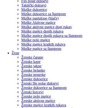
Flis polar duksevi
Taktički duksevi
Muške dukserice
Muške dukserice sa štampom
Muške pantalone (hlače)
Muške Aktivne majice
Muške aktivne majice dugi rukav
Muške majice dugih rukava
Muške majice dugih rukava sa štampom
Muške polo majice
Muške majice kratkih rukava
Muške majice sa štampom
Žene
Ženske čarape
Ženske kape
Ženske jakne
Ženske helanke
Ženske trenerke
Ženske dukserice
Ženski flis polar duksevi
Ženske dukserice sa štampom
Ženski šorcevi
Ženske polo majice
Ženske aktivne majice
Ženske majice kratkih rukava