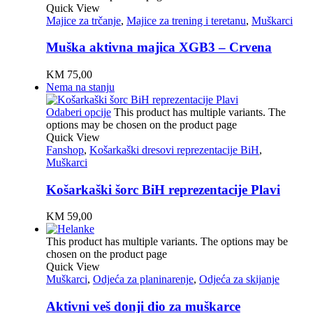
Quick View
Majice za trčanje
,
Majice za trening i teretanu
,
Muškarci
Muška aktivna majica XGB3 – Crvena
KM
75,00
Nema na stanju
Odaberi opcije
This product has multiple variants. The
options may be chosen on the product page
Quick View
Fanshop
,
Košarkaški dresovi reprezentacije BiH
,
Muškarci
Košarkaški šorc BiH reprezentacije Plavi
KM
59,00
This product has multiple variants. The options may be
chosen on the product page
Quick View
Muškarci
,
Odjeća za planinarenje
,
Odjeća za skijanje
Aktivni veš donji dio za muškarce