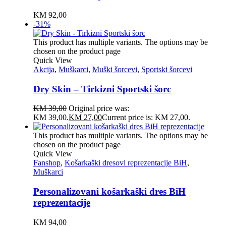
KM
92,00
-31%
This product has multiple variants. The options may be
chosen on the product page
Quick View
Akcija
,
Muškarci
,
Muški šorcevi
,
Sportski šorcevi
Dry Skin – Tirkizni Sportski šorc
KM
39,00
Original price was:
KM 39,00.
KM
27,00
Current price is: KM 27,00.
This product has multiple variants. The options may be
chosen on the product page
Quick View
Fanshop
,
Košarkaški dresovi reprezentacije BiH
,
Muškarci
Personalizovani košarkaški dres BiH
reprezentacije
KM
94,00