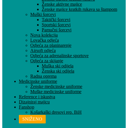
Ženske aktivne majice
Ženske majice kratkih rukava sa štampom
Muški šorcevi
Taktički šorcevi
Sportski šorcevi
Pamučni šorcevi
Nova kolekcija
Lovačka odjeća
Odjeća za planinarenje
Airsoft odjeća
Odjeća za adrenalinske sportove
Odjeća za skijanje
Muška ski odijela
Ženska ski odijela
Radna oprema
Medicinske uniforme
Ženske medicinske uniforme
Muške medicinske uniforme
Reference i iskustva
Dizajniraj majicu
Fanshop
Košarkaški dresovi rep. BiH
SNIŽENO