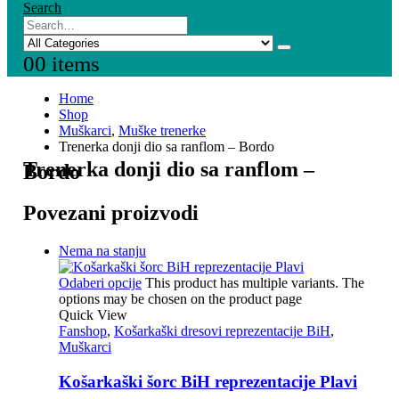
Search
0
0 items
Home
Shop
Muškarci
,
Muške trenerke
Trenerka donji dio sa ranflom – Bordo
Trenerka donji dio sa ranflom –
Bordo
Povezani proizvodi
Nema na stanju
Odaberi opcije
This product has multiple variants. The
options may be chosen on the product page
Quick View
Fanshop
,
Košarkaški dresovi reprezentacije BiH
,
Muškarci
Košarkaški šorc BiH reprezentacije Plavi