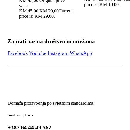
KM
45,00
Original price
price is: KM 19,00.
was:
KM 45,00.
KM
29,00
Current
price is: KM 29,00.
Zaprati nas na društvenim mrežama
Facebook
Youtube
Instagram
WhatsApp
Domaća proizvodnja po svjetskim standardima!
Kontaktirajte nas
+387 64 44 49 562