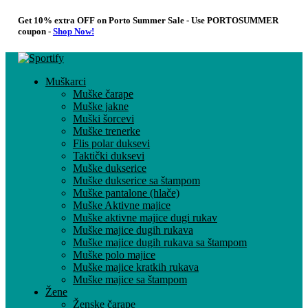
Get 10% extra OFF on Porto Summer Sale - Use
PORTOSUMMER
coupon -
Shop Now!
Muškarci
Muške čarape
Muške jakne
Muški šorcevi
Muške trenerke
Flis polar duksevi
Taktički duksevi
Muške dukserice
Muške dukserice sa štampom
Muške pantalone (hlače)
Muške Aktivne majice
Muške aktivne majice dugi rukav
Muške majice dugih rukava
Muške majice dugih rukava sa štampom
Muške polo majice
Muške majice kratkih rukava
Muške majice sa štampom
Žene
Ženske čarape