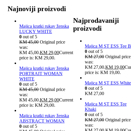
Najnoviji proizvodi
Najprodavaniji
Majica kratki rukav ženska
proizvodi
LUCKY WHITE
0
out of 5
KM
45,00
Original price
Majica M ST ESS Tee B
was:
0
out of 5
KM 45,00.
KM
29,00
Current
KM
27,00
Original price
price is: KM 29,00.
was:
KM 27,00.
KM
19,00
Cur
Majica kratki rukav ženska
price is: KM 19,00.
PORTRAIT WOMAN
WHITE
Majica M ST ESS White
0
out of 5
0
out of 5
KM
45,00
Original price
KM
27,00
was:
KM 45,00.
KM
29,00
Current
Majica M ST ESS Tee
price is: KM 29,00.
Khaki
0
out of 5
Majica kratki rukav ženska
KM
27,00
Original price
ABSTRACT WOMAN
was:
0
out of 5
KM 27,00.
KM
19,00
Cur