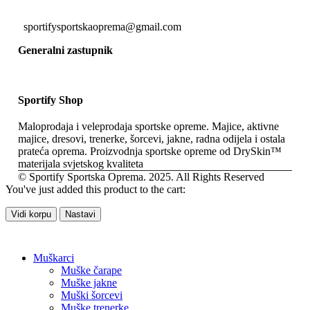
sportifysportskaoprema@gmail.com
Generalni zastupnik
Sportify Shop
Maloprodaja i veleprodaja sportske opreme. Majice, aktivne
majice, dresovi, trenerke, šorcevi, jakne, radna odijela i ostala
prateća oprema. Proizvodnja sportske opreme od DrySkin™
materijala svjetskog kvaliteta
© Sportify Sportska Oprema. 2025. All Rights Reserved
You've just added this product to the cart:
Vidi korpu
Nastavi
Muškarci
Muške čarape
Muške jakne
Muški šorcevi
Muške trenerke