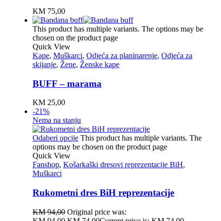
KM
75,00
This product has multiple variants. The options may be
chosen on the product page
Quick View
Kape
,
Muškarci
,
Odjeća za planinarenje
,
Odjeća za
skijanje
,
Žene
,
Ženske kape
BUFF – marama
KM
25,00
-21%
Nema na stanju
Odaberi opcije
This product has multiple variants. The
options may be chosen on the product page
Quick View
Fanshop
,
Košarkaški dresovi reprezentacije BiH
,
Muškarci
Rukometni dres BiH reprezentacije
KM
94,00
Original price was:
KM 94,00.
KM
74,00
Current price is: KM 74,00.