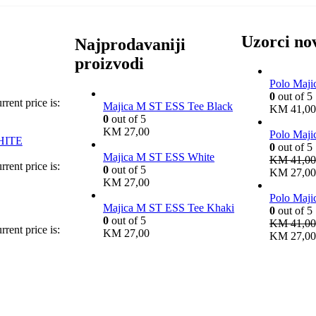
Uzorci no
Najprodavaniji
proizvodi
Polo Maj
0
out of 5
rrent price is:
Majica M ST ESS Tee Black
KM
41,00
0
out of 5
KM
27,00
Polo Maj
HITE
0
out of 5
Majica M ST ESS White
KM
41,00
rrent price is:
0
out of 5
KM 27,00
KM
27,00
Polo Maj
Majica M ST ESS Tee Khaki
0
out of 5
0
out of 5
KM
41,00
rrent price is:
KM
27,00
KM 27,00