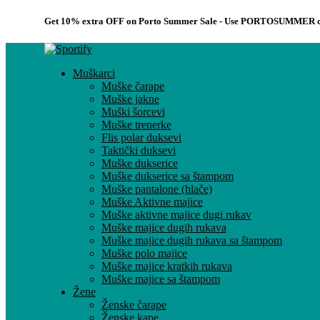
Get 10% extra OFF on Porto Summer Sale - Use
PORTOSUMMER
c
Muškarci
Muške čarape
Muške jakne
Muški šorcevi
Muške trenerke
Flis polar duksevi
Taktički duksevi
Muške dukserice
Muške dukserice sa štampom
Muške pantalone (hlače)
Muške Aktivne majice
Muške aktivne majice dugi rukav
Muške majice dugih rukava
Muške majice dugih rukava sa štampom
Muške polo majice
Muške majice kratkih rukava
Muške majice sa štampom
Žene
Ženske čarape
Ženske kape