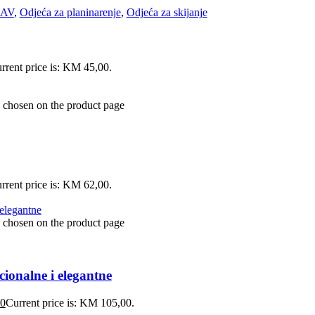
KAV
,
Odjeća za planinarenje
,
Odjeća za skijanje
rrent price is: KM 45,00.
e chosen on the product page
rrent price is: KM 62,00.
e chosen on the product page
cionalne i elegantne
0
Current price is: KM 105,00.