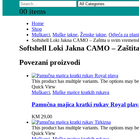
0
0 items
Home
Shop
Muškarci
,
Muške jakne
,
Ženske jakne
,
Odjeća za plani
Softshell Loki Jakna CAMO – Zaštita u svim vremens
Softshell Loki Jakna CAMO – Zaštit
Povezani proizvodi
This product has multiple variants. The options may b
Quick View
Muškarci
,
Muške majice kratkih rukava
Pamučna majica kratki rukav Royal plav
KM
29,00
This product has multiple variants. The options may b
Quick View
Muškarci
,
Muške majice kratkih rukava