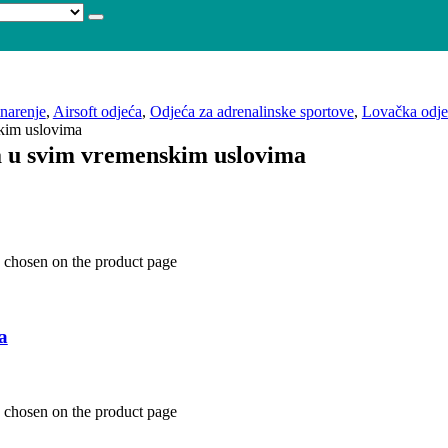
narenje
,
Airsoft odjeća
,
Odjeća za adrenalinske sportove
,
Lovačka odje
kim uslovima
a u svim vremenskim uslovima
e chosen on the product page
a
e chosen on the product page