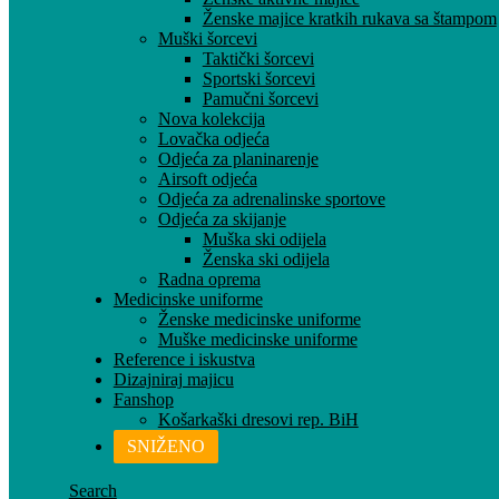
Ženske majice kratkih rukava sa štampom
Muški šorcevi
Taktički šorcevi
Sportski šorcevi
Pamučni šorcevi
Nova kolekcija
Lovačka odjeća
Odjeća za planinarenje
Airsoft odjeća
Odjeća za adrenalinske sportove
Odjeća za skijanje
Muška ski odijela
Ženska ski odijela
Radna oprema
Medicinske uniforme
Ženske medicinske uniforme
Muške medicinske uniforme
Reference i iskustva
Dizajniraj majicu
Fanshop
Košarkaški dresovi rep. BiH
SNIŽENO
Search