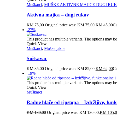
Muškarci
,
MUŠKE AKTIVNE MAJICE DUGI RU
Aktivna majica – dugi rukav
KM
75,00
Original price was: KM 75,00.
KM
45,00
Cu
-27%
This product has multiple variants. The options may b
Quick View
Muškarci
,
Muške jakne
Šuškavac
KM
85,00
Original price was: KM 85,00.
KM
62,00
Cu
-19%
This product has multiple variants. The options may b
Quick View
Muškarci
Radne hlače od ripstopa – Izdržljive, funk
KM
130,00
Original price was: KM 130,00.
KM
105,0