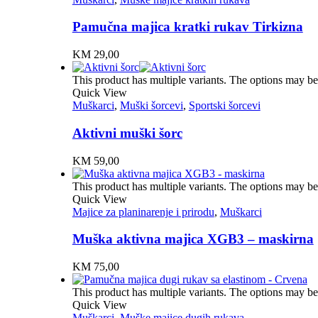
Pamučna majica kratki rukav Tirkizna
KM
29,00
This product has multiple variants. The options may b
Quick View
Muškarci
,
Muški šorcevi
,
Sportski šorcevi
Aktivni muški šorc
KM
59,00
This product has multiple variants. The options may b
Quick View
Majice za planinarenje i prirodu
,
Muškarci
Muška aktivna majica XGB3 – maskirna
KM
75,00
This product has multiple variants. The options may b
Quick View
Muškarci
,
Muške majice dugih rukava