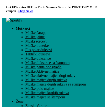
Get 10% extra OFF on Porto Summer Sale - Use
PORTOSUMMER
coupon -
Shop Now!
Muškarci
Muške čarape
Muške jakne
Muški šorcevi
Muške trenerke
Flis polar duksevi
Taktički duksevi
Muške dukserice
Muške dukserice sa štampom
Muške pantalone (hlače)
Muške Aktivne majice
Muške aktivne majice dugi rukav
Muške majice dugih rukava
Muške majice dugih rukava sa štampom
Muške polo majice
Muške majice kratkih rukava
Muške majice sa štampom
Žene
Ženske čarape