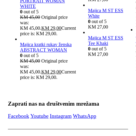
PORTRAIT WOMAN
WHITE
Majica M ST ESS
0
out of 5
White
KM
45,00
Original price
0
out of 5
was:
KM
27,00
KM 45,00.
KM
29,00
Current
price is: KM 29,00.
Majica M ST ESS
Tee Khaki
Majica kratki rukav ženska
0
out of 5
ABSTRACT WOMAN
KM
27,00
0
out of 5
KM
45,00
Original price
was:
KM 45,00.
KM
29,00
Current
price is: KM 29,00.
Zaprati nas na društvenim mrežama
Facebook
Youtube
Instagram
WhatsApp