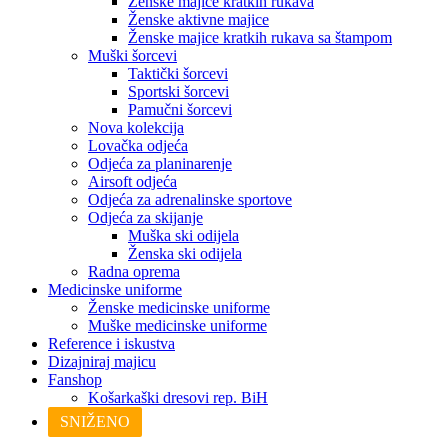
Ženske majice kratkih rukava
Ženske aktivne majice
Ženske majice kratkih rukava sa štampom
Muški šorcevi
Taktički šorcevi
Sportski šorcevi
Pamučni šorcevi
Nova kolekcija
Lovačka odjeća
Odjeća za planinarenje
Airsoft odjeća
Odjeća za adrenalinske sportove
Odjeća za skijanje
Muška ski odijela
Ženska ski odijela
Radna oprema
Medicinske uniforme
Ženske medicinske uniforme
Muške medicinske uniforme
Reference i iskustva
Dizajniraj majicu
Fanshop
Košarkaški dresovi rep. BiH
SNIŽENO