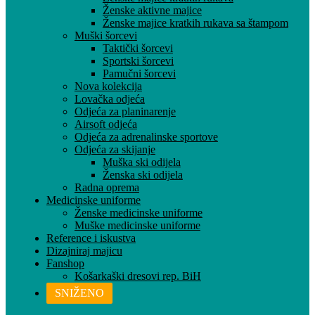
Ženske aktivne majice
Ženske majice kratkih rukava sa štampom
Muški šorcevi
Taktički šorcevi
Sportski šorcevi
Pamučni šorcevi
Nova kolekcija
Lovačka odjeća
Odjeća za planinarenje
Airsoft odjeća
Odjeća za adrenalinske sportove
Odjeća za skijanje
Muška ski odijela
Ženska ski odijela
Radna oprema
Medicinske uniforme
Ženske medicinske uniforme
Muške medicinske uniforme
Reference i iskustva
Dizajniraj majicu
Fanshop
Košarkaški dresovi rep. BiH
SNIŽENO