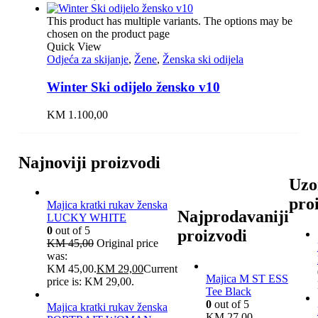
This product has multiple variants. The options may be
chosen on the product page
Quick View
Odjeća za skijanje
,
Žene
,
Ženska ski odijela
Winter Ski odijelo žensko v10
KM
1.100,00
Najnoviji proizvodi
Uzo
pro
Majica kratki rukav ženska
Najprodavaniji
LUCKY WHITE
0
out of 5
proizvodi
KM
45,00
Original price
was:
KM 45,00.
KM
29,00
Current
Majica M ST ESS
price is: KM 29,00.
Tee Black
0
out of 5
Majica kratki rukav ženska
KM
27,00