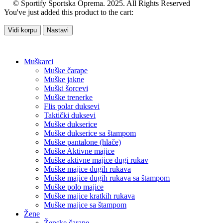
© Sportify Sportska Oprema. 2025. All Rights Reserved
You've just added this product to the cart:
Vidi korpu
Nastavi
Muškarci
Muške čarape
Muške jakne
Muški šorcevi
Muške trenerke
Flis polar duksevi
Taktički duksevi
Muške dukserice
Muške dukserice sa štampom
Muške pantalone (hlače)
Muške Aktivne majice
Muške aktivne majice dugi rukav
Muške majice dugih rukava
Muške majice dugih rukava sa štampom
Muške polo majice
Muške majice kratkih rukava
Muške majice sa štampom
Žene
Ženske čarape