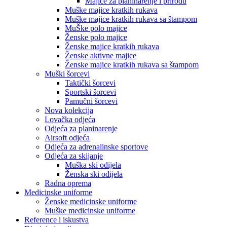
Majice za planinarenje i prirodu
Muške majice kratkih rukava
Muške majice kratkih rukava sa štampom
MuŠke polo majice
Ženske polo majice
Ženske majice kratkih rukava
Ženske aktivne majice
Ženske majice kratkih rukava sa štampom
Muški šorcevi
Taktički šorcevi
Sportski šorcevi
Pamučni šorcevi
Nova kolekcija
Lovačka odjeća
Odjeća za planinarenje
Airsoft odjeća
Odjeća za adrenalinske sportove
Odjeća za skijanje
Muška ski odijela
Ženska ski odijela
Radna oprema
Medicinske uniforme
Ženske medicinske uniforme
Muške medicinske uniforme
Reference i iskustva