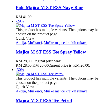
Polo Majica M ST ESS Navy Blue
KM
41,00
-29%
This product has multiple variants. The options may be
chosen on the product page
Quick View
Akcija
,
Muškarci
,
Muške majice kratkih rukava
Majica M ST ESS Tee Spray Yellow
KM
28,00
Original price was:
KM 28,00.
KM
20,00
Current price is: KM 20,00.
-30%
This product has multiple variants. The options may be
chosen on the product page
Quick View
Akcija
,
Muškarci
,
Muške majice kratkih rukava
Majica M ST ESS Tee Petrol