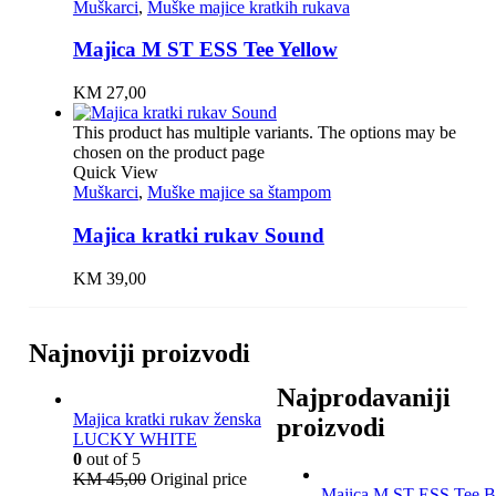
Muškarci
,
Muške majice kratkih rukava
Majica M ST ESS Tee Yellow
KM
27,00
This product has multiple variants. The options may be
chosen on the product page
Quick View
Muškarci
,
Muške majice sa štampom
Majica kratki rukav Sound
KM
39,00
Najnoviji proizvodi
Najprodavaniji
Majica kratki rukav ženska
proizvodi
LUCKY WHITE
0
out of 5
KM
45,00
Original price
Majica M ST ESS Tee B