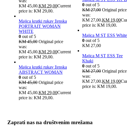
was:
0
out of 5
KM 45,00.
KM
29,00
Current
KM
27,00
Original price
price is: KM 29,00.
was:
KM 27,00.
KM
19,00
Cur
Majica kratki rukav ženska
price is: KM 19,00.
PORTRAIT WOMAN
WHITE
Majica M ST ESS White
0
out of 5
0
out of 5
KM
45,00
Original price
KM
27,00
was:
KM 45,00.
KM
29,00
Current
Majica M ST ESS Tee
price is: KM 29,00.
Khaki
0
out of 5
Majica kratki rukav ženska
KM
27,00
Original price
ABSTRACT WOMAN
was:
0
out of 5
KM 27,00.
KM
19,00
Cur
KM
45,00
Original price
price is: KM 19,00.
was:
KM 45,00.
KM
29,00
Current
price is: KM 29,00.
Zaprati nas na društvenim mrežama