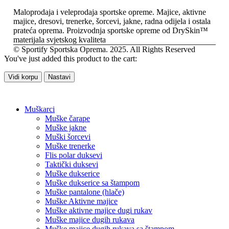
Maloprodaja i veleprodaja sportske opreme. Majice, aktivne
majice, dresovi, trenerke, šorcevi, jakne, radna odijela i ostala
prateća oprema. Proizvodnja sportske opreme od DrySkin™
materijala svjetskog kvaliteta
© Sportify Sportska Oprema. 2025. All Rights Reserved
You've just added this product to the cart:
Vidi korpu
Nastavi
Muškarci
Muške čarape
Muške jakne
Muški šorcevi
Muške trenerke
Flis polar duksevi
Taktički duksevi
Muške dukserice
Muške dukserice sa štampom
Muške pantalone (hlače)
Muške Aktivne majice
Muške aktivne majice dugi rukav
Muške majice dugih rukava
Muške majice dugih rukava sa štampom