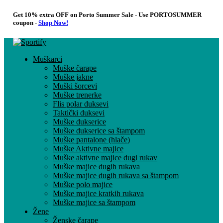
Get 10% extra OFF on Porto Summer Sale - Use
PORTOSUMMER
coupon -
Shop Now!
Muškarci
Muške čarape
Muške jakne
Muški šorcevi
Muške trenerke
Flis polar duksevi
Taktički duksevi
Muške dukserice
Muške dukserice sa štampom
Muške pantalone (hlače)
Muške Aktivne majice
Muške aktivne majice dugi rukav
Muške majice dugih rukava
Muške majice dugih rukava sa štampom
Muške polo majice
Muške majice kratkih rukava
Muške majice sa štampom
Žene
Ženske čarape