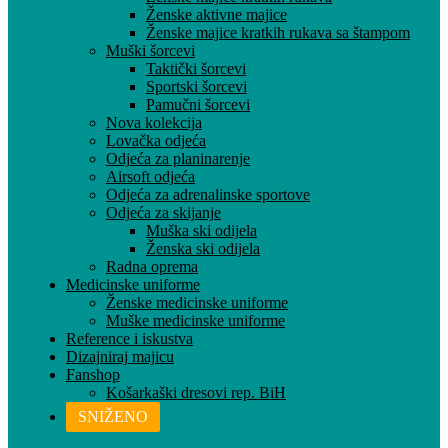
Ženske aktivne majice
Ženske majice kratkih rukava sa štampom
Muški šorcevi
Taktički šorcevi
Sportski šorcevi
Pamučni šorcevi
Nova kolekcija
Lovačka odjeća
Odjeća za planinarenje
Airsoft odjeća
Odjeća za adrenalinske sportove
Odjeća za skijanje
Muška ski odijela
Ženska ski odijela
Radna oprema
Medicinske uniforme
Ženske medicinske uniforme
Muške medicinske uniforme
Reference i iskustva
Dizajniraj majicu
Fanshop
Košarkaški dresovi rep. BiH
SNIŽENO