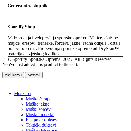
Generalni zastupnik
Sportify Shop
Maloprodaja i veleprodaja sportske opreme. Majice, aktivne
majice, dresovi, trenerke, šorcevi, jakne, radna odijela i ostala
prateća oprema. Proizvodnja sportske opreme od DrySkin™
materijala svjetskog kvaliteta
© Sportify Sportska Oprema. 2025. All Rights Reserved
You've just added this product to the cart:
Vidi korpu
Nastavi
Muškarci
Muške čarape
Muške jakne
Muški šorcevi
Muške trenerke
Flis polar duksevi
Taktički duksevi
Muške dukserice