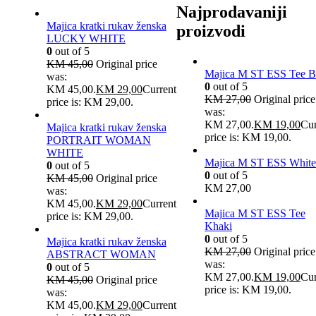
Najprodavaniji
Majica kratki rukav ženska
proizvodi
LUCKY WHITE
0
out of 5
KM
45,00
Original price
Majica M ST ESS Tee B
was:
0
out of 5
KM 45,00.
KM
29,00
Current
KM
27,00
Original price
price is: KM 29,00.
was:
KM 27,00.
KM
19,00
Cur
Majica kratki rukav ženska
price is: KM 19,00.
PORTRAIT WOMAN
WHITE
Majica M ST ESS White
0
out of 5
0
out of 5
KM
45,00
Original price
KM
27,00
was:
KM 45,00.
KM
29,00
Current
Majica M ST ESS Tee
price is: KM 29,00.
Khaki
0
out of 5
Majica kratki rukav ženska
KM
27,00
Original price
ABSTRACT WOMAN
was:
0
out of 5
KM 27,00.
KM
19,00
Cur
KM
45,00
Original price
price is: KM 19,00.
was:
KM 45,00.
KM
29,00
Current