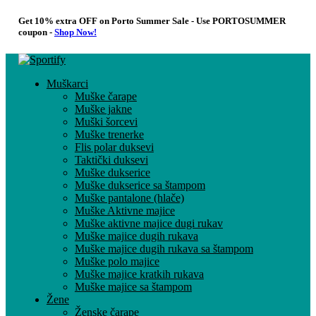
Get 10% extra OFF on Porto Summer Sale - Use
PORTOSUMMER
coupon -
Shop Now!
Muškarci
Muške čarape
Muške jakne
Muški šorcevi
Muške trenerke
Flis polar duksevi
Taktički duksevi
Muške dukserice
Muške dukserice sa štampom
Muške pantalone (hlače)
Muške Aktivne majice
Muške aktivne majice dugi rukav
Muške majice dugih rukava
Muške majice dugih rukava sa štampom
Muške polo majice
Muške majice kratkih rukava
Muške majice sa štampom
Žene
Ženske čarape