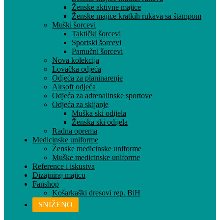
Ženske aktivne majice
Ženske majice kratkih rukava sa štampom
Muški šorcevi
Taktički šorcevi
Sportski šorcevi
Pamučni šorcevi
Nova kolekcija
Lovačka odjeća
Odjeća za planinarenje
Airsoft odjeća
Odjeća za adrenalinske sportove
Odjeća za skijanje
Muška ski odijela
Ženska ski odijela
Radna oprema
Medicinske uniforme
Ženske medicinske uniforme
Muške medicinske uniforme
Reference i iskustva
Dizajniraj majicu
Fanshop
Košarkaški dresovi rep. BiH
SNIŽENO