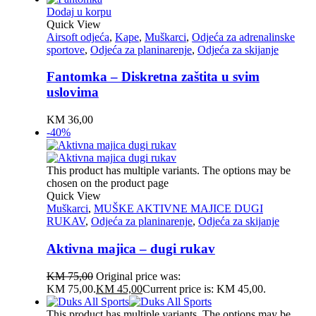
Dodaj u korpu
Quick View
Airsoft odjeća
,
Kape
,
Muškarci
,
Odjeća za adrenalinske
sportove
,
Odjeća za planinarenje
,
Odjeća za skijanje
Fantomka – Diskretna zaštita u svim
uslovima
KM
36,00
-40%
This product has multiple variants. The options may be
chosen on the product page
Quick View
Muškarci
,
MUŠKE AKTIVNE MAJICE DUGI
RUKAV
,
Odjeća za planinarenje
,
Odjeća za skijanje
Aktivna majica – dugi rukav
KM
75,00
Original price was:
KM 75,00.
KM
45,00
Current price is: KM 45,00.
This product has multiple variants. The options may be