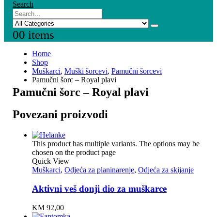
Search
0
0 items
Home
Shop
Muškarci
,
Muški šorcevi
,
Pamučni šorcevi
Pamučni šorc – Royal plavi
Pamučni šorc – Royal plavi
Povezani proizvodi
This product has multiple variants. The options may be
chosen on the product page
Quick View
Muškarci
,
Odjeća za planinarenje
,
Odjeća za skijanje
Aktivni veš donji dio za muškarce
KM
92,00