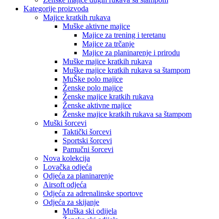
Kategorije proizvoda
Majice kratkih rukava
Muške aktivne majice
Majice za trening i teretanu
Majice za trčanje
Majice za planinarenje i prirodu
Muške majice kratkih rukava
Muške majice kratkih rukava sa štampom
MuŠke polo majice
Ženske polo majice
Ženske majice kratkih rukava
Ženske aktivne majice
Ženske majice kratkih rukava sa štampom
Muški šorcevi
Taktički šorcevi
Sportski šorcevi
Pamučni šorcevi
Nova kolekcija
Lovačka odjeća
Odjeća za planinarenje
Airsoft odjeća
Odjeća za adrenalinske sportove
Odjeća za skijanje
Muška ski odijela