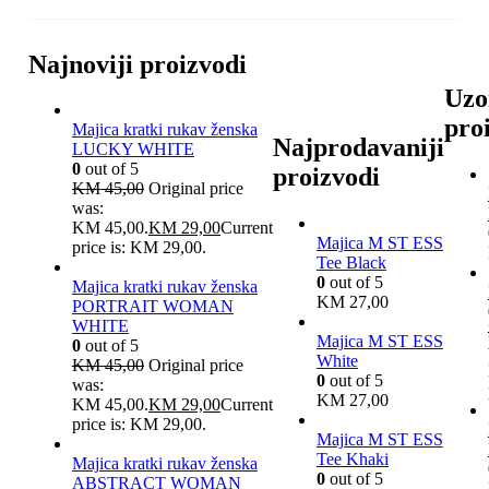
Najnoviji proizvodi
Uzo
pro
Majica kratki rukav ženska
Najprodavaniji
LUCKY WHITE
0
out of 5
proizvodi
KM
45,00
Original price
was:
KM 45,00.
KM
29,00
Current
Majica M ST ESS
price is: KM 29,00.
Tee Black
0
out of 5
Majica kratki rukav ženska
KM
27,00
PORTRAIT WOMAN
WHITE
Majica M ST ESS
0
out of 5
White
KM
45,00
Original price
0
out of 5
was:
KM
27,00
KM 45,00.
KM
29,00
Current
price is: KM 29,00.
Majica M ST ESS
Tee Khaki
Majica kratki rukav ženska
0
out of 5
ABSTRACT WOMAN