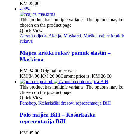
KM
25,00
-24%
This product has multiple variants. The options may be
chosen on the product page
Quick View
Airsoft odjeća
,
Akcija
,
Muškarci
,
Muške majice kratkih
rukava
Majica kratki rukav pamuk elastin –
Maskirna
KM
34,00
Original price was:
KM 34,00.
KM
26,00
Current price is: KM 26,00.
This product has multiple variants. The options may be
chosen on the product page
Quick View
Fanshop
,
Košarkaški dresovi reprezentacije BiH
Polo majica BiH – Košarkaška
reprezentacija BiH
KM
45,00