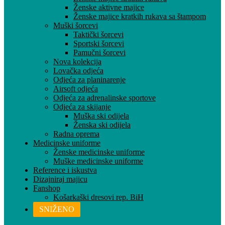
Ženske aktivne majice
Ženske majice kratkih rukava sa štampom
Muški šorcevi
Taktički šorcevi
Sportski šorcevi
Pamučni šorcevi
Nova kolekcija
Lovačka odjeća
Odjeća za planinarenje
Airsoft odjeća
Odjeća za adrenalinske sportove
Odjeća za skijanje
Muška ski odijela
Ženska ski odijela
Radna oprema
Medicinske uniforme
Ženske medicinske uniforme
Muške medicinske uniforme
Reference i iskustva
Dizajniraj majicu
Fanshop
Košarkaški dresovi rep. BiH
SNIŽENO