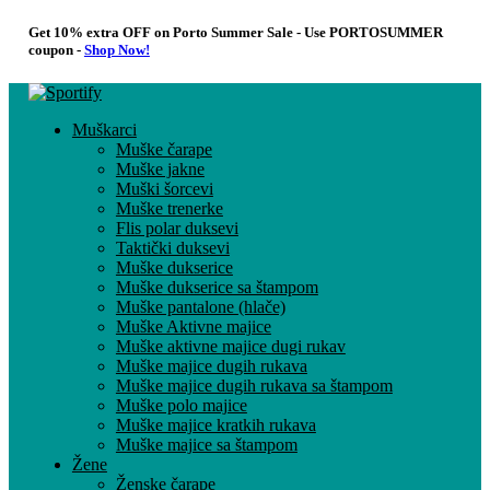
Get 10% extra OFF on Porto Summer Sale - Use
PORTOSUMMER
coupon -
Shop Now!
Muškarci
Muške čarape
Muške jakne
Muški šorcevi
Muške trenerke
Flis polar duksevi
Taktički duksevi
Muške dukserice
Muške dukserice sa štampom
Muške pantalone (hlače)
Muške Aktivne majice
Muške aktivne majice dugi rukav
Muške majice dugih rukava
Muške majice dugih rukava sa štampom
Muške polo majice
Muške majice kratkih rukava
Muške majice sa štampom
Žene
Ženske čarape