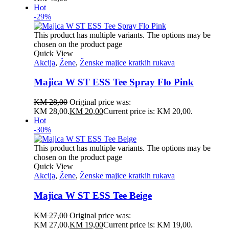
Hot
-29%
This product has multiple variants. The options may be
chosen on the product page
Quick View
Akcija
,
Žene
,
Ženske majice kratkih rukava
Majica W ST ESS Tee Spray Flo Pink
KM
28,00
Original price was:
KM 28,00.
KM
20,00
Current price is: KM 20,00.
Hot
-30%
This product has multiple variants. The options may be
chosen on the product page
Quick View
Akcija
,
Žene
,
Ženske majice kratkih rukava
Majica W ST ESS Tee Beige
KM
27,00
Original price was:
KM 27,00.
KM
19,00
Current price is: KM 19,00.