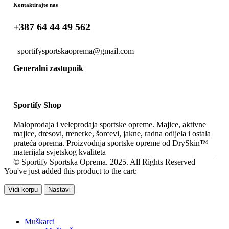
+387 64 44 49 562
sportifysportskaoprema@gmail.com
Generalni zastupnik
Sportify Shop
Maloprodaja i veleprodaja sportske opreme. Majice, aktivne
majice, dresovi, trenerke, šorcevi, jakne, radna odijela i ostala
prateća oprema. Proizvodnja sportske opreme od DrySkin™
materijala svjetskog kvaliteta
© Sportify Sportska Oprema. 2025. All Rights Reserved
You've just added this product to the cart:
Vidi korpu
Nastavi
Muškarci
Muške čarape
Muške jakne