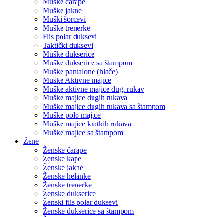
Muški šorcevi
Muške trenerke
Flis polar duksevi
Taktički duksevi
Muške dukserice
Muške dukserice sa štampom
Muške pantalone (hlače)
Muške Aktivne majice
Muške aktivne majice dugi rukav
Muške majice dugih rukava
Muške majice dugih rukava sa štampom
Muške polo majice
Muške majice kratkih rukava
Muške majice sa štampom
Žene
Ženske čarape
Ženske kape
Ženske jakne
Ženske helanke
Ženske trenerke
Ženske dukserice
Ženski flis polar duksevi
Ženske dukserice sa štampom
Ženski šorcevi
Ženske polo majice