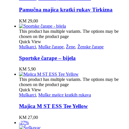
Pamučna majica kratki rukav Tirkizna
KM
29,00
This product has multiple variants. The options may be
chosen on the product page
Quick View
Muškarci
,
Muške čarape
,
Žene
,
Ženske čarape
Sportske čarape – bijela
KM
5,90
This product has multiple variants. The options may be
chosen on the product page
Quick View
Muškarci
,
Muške majice kratkih rukava
Majica M ST ESS Tee Yellow
KM
27,00
-27%