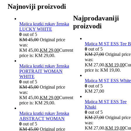
Najnoviji proizvodi
Najprodavaniji
Majica kratki rukav ženska
proizvodi
LUCKY WHITE
0
out of 5
KM
45,00
Original price
Majica M ST ESS Tee B
was:
0
out of 5
KM 45,00.
KM
29,00
Current
KM
27,00
Original price
price is: KM 29,00.
was:
KM 27,00.
KM
19,00
Cur
Majica kratki rukav ženska
price is: KM 19,00.
PORTRAIT WOMAN
WHITE
Majica M ST ESS White
0
out of 5
0
out of 5
KM
45,00
Original price
KM
27,00
was:
KM 45,00.
KM
29,00
Current
Majica M ST ESS Tee
price is: KM 29,00.
Khaki
0
out of 5
Majica kratki rukav ženska
KM
27,00
Original price
ABSTRACT WOMAN
was:
0
out of 5
KM 27,00.
KM
19,00
Cur
KM
45,00
Original price