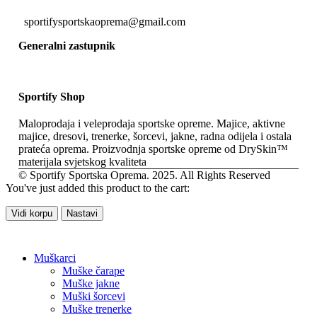
sportifysportskaoprema@gmail.com
Generalni zastupnik
Sportify Shop
Maloprodaja i veleprodaja sportske opreme. Majice, aktivne
majice, dresovi, trenerke, šorcevi, jakne, radna odijela i ostala
prateća oprema. Proizvodnja sportske opreme od DrySkin™
materijala svjetskog kvaliteta
© Sportify Sportska Oprema. 2025. All Rights Reserved
You've just added this product to the cart:
Vidi korpu
Nastavi
Muškarci
Muške čarape
Muške jakne
Muški šorcevi
Muške trenerke