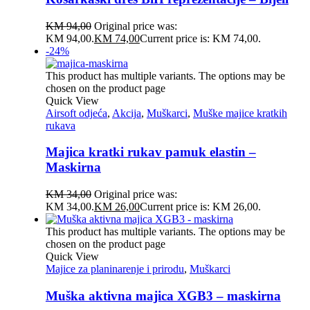
KM
94,00
Original price was:
KM 94,00.
KM
74,00
Current price is: KM 74,00.
-24%
This product has multiple variants. The options may be
chosen on the product page
Quick View
Airsoft odjeća
,
Akcija
,
Muškarci
,
Muške majice kratkih
rukava
Majica kratki rukav pamuk elastin –
Maskirna
KM
34,00
Original price was:
KM 34,00.
KM
26,00
Current price is: KM 26,00.
This product has multiple variants. The options may be
chosen on the product page
Quick View
Majice za planinarenje i prirodu
,
Muškarci
Muška aktivna majica XGB3 – maskirna