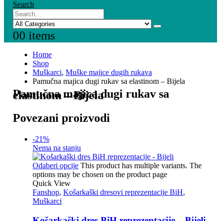
Search
0
0 items
Home
Shop
Muškarci
,
Muške majice dugih rukava
Pamučna majica dugi rukav sa elastinom – Bijela
Pamučna majica dugi rukav sa
elastinom – Bijela
Povezani proizvodi
-21%
Nema na stanju
Odaberi opcije
This product has multiple variants. The
options may be chosen on the product page
Quick View
Fanshop
,
Košarkaški dresovi reprezentacije BiH
,
Muškarci
Košarkaški dres BiH reprezentacije – Bijeli