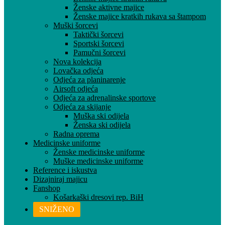
Ženske aktivne majice
Ženske majice kratkih rukava sa štampom
Muški šorcevi
Taktički šorcevi
Sportski šorcevi
Pamučni šorcevi
Nova kolekcija
Lovačka odjeća
Odjeća za planinarenje
Airsoft odjeća
Odjeća za adrenalinske sportove
Odjeća za skijanje
Muška ski odijela
Ženska ski odijela
Radna oprema
Medicinske uniforme
Ženske medicinske uniforme
Muške medicinske uniforme
Reference i iskustva
Dizajniraj majicu
Fanshop
Košarkaški dresovi rep. BiH
SNIŽENO