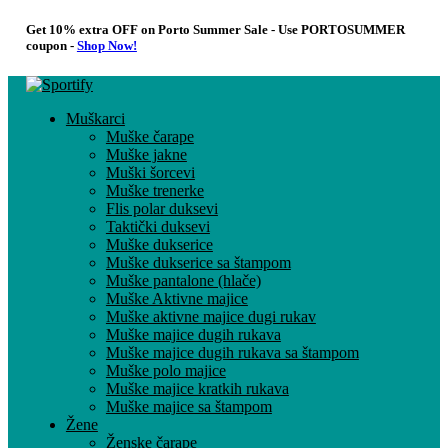
Get 10% extra OFF on Porto Summer Sale - Use
PORTOSUMMER
coupon -
Shop Now!
Muškarci
Muške čarape
Muške jakne
Muški šorcevi
Muške trenerke
Flis polar duksevi
Taktički duksevi
Muške dukserice
Muške dukserice sa štampom
Muške pantalone (hlače)
Muške Aktivne majice
Muške aktivne majice dugi rukav
Muške majice dugih rukava
Muške majice dugih rukava sa štampom
Muške polo majice
Muške majice kratkih rukava
Muške majice sa štampom
Žene
Ženske čarape