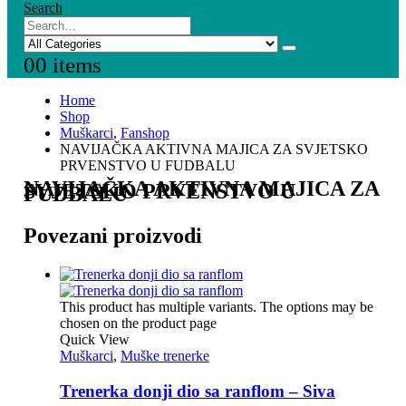
Search
0
0 items
Home
Shop
Muškarci
,
Fanshop
NAVIJAČKA AKTIVNA MAJICA ZA SVJETSKO
PRVENSTVO U FUDBALU
NAVIJAČKA AKTIVNA MAJICA ZA
SVJETSKO PRVENSTVO U
FUDBALU
Povezani proizvodi
This product has multiple variants. The options may be
chosen on the product page
Quick View
Muškarci
,
Muške trenerke
Trenerka donji dio sa ranflom – Siva