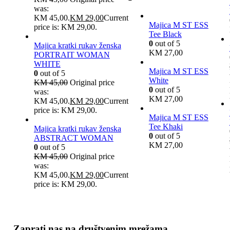
was:
KM 45,00.
KM
29,00
Current
Majica M ST ESS
price is: KM 29,00.
Tee Black
0
out of 5
Majica kratki rukav ženska
KM
27,00
PORTRAIT WOMAN
WHITE
Majica M ST ESS
0
out of 5
White
KM
45,00
Original price
0
out of 5
was:
KM
27,00
KM 45,00.
KM
29,00
Current
price is: KM 29,00.
Majica M ST ESS
Tee Khaki
Majica kratki rukav ženska
0
out of 5
ABSTRACT WOMAN
KM
27,00
0
out of 5
KM
45,00
Original price
was:
KM 45,00.
KM
29,00
Current
price is: KM 29,00.
Zaprati nas na društvenim mrežama