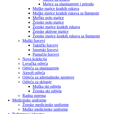
Majice za planinarenje i prirodu
Muške majice kratkih rukava
Muške majice kratkih rukava sa štampom
MuŠke polo majice
Ženske polo majice
Ženske majice kratkih rukava
Ženske aktivne majice
Ženske majice kratkih rukava sa štampom
Muški šorcevi
Taktički šorcevi
Sportski šorcevi
Pamučni šorcevi
Nova kolekcija
Lovačka odjeća
Odjeća za planinarenje
Airsoft odjeća
Odjeća za adrenalinske sportove
Odjeća za skijanje
Muška ski odijela
Ženska ski odijela
Radna oprema
Medicinske uniforme
Ženske medicinske uniforme
Muške medicinske uniforme
Reference i iskustva