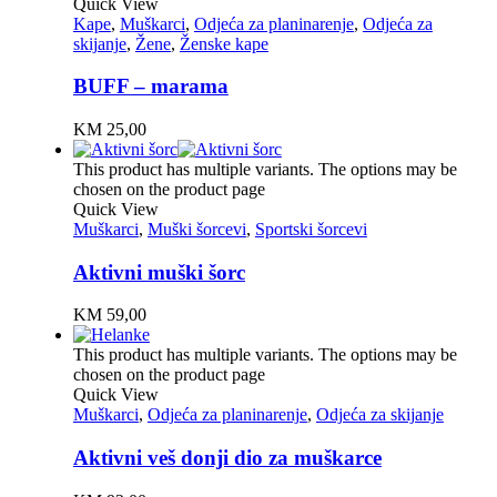
Quick View
Kape
,
Muškarci
,
Odjeća za planinarenje
,
Odjeća za
skijanje
,
Žene
,
Ženske kape
BUFF – marama
KM
25,00
This product has multiple variants. The options may be
chosen on the product page
Quick View
Muškarci
,
Muški šorcevi
,
Sportski šorcevi
Aktivni muški šorc
KM
59,00
This product has multiple variants. The options may be
chosen on the product page
Quick View
Muškarci
,
Odjeća za planinarenje
,
Odjeća za skijanje
Aktivni veš donji dio za muškarce