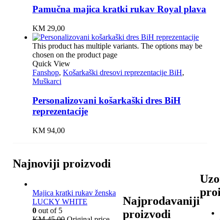
Pamučna majica kratki rukav Royal plava
KM
29,00
This product has multiple variants. The options may be
chosen on the product page
Quick View
Fanshop
,
Košarkaški dresovi reprezentacije BiH
,
Muškarci
Personalizovani košarkaški dres BiH
reprezentacije
KM
94,00
Najnoviji proizvodi
Uzo
pro
Majica kratki rukav ženska
Najprodavaniji
LUCKY WHITE
0
out of 5
proizvodi
KM
45,00
Original price