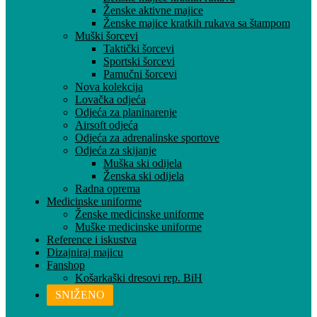
Ženske aktivne majice
Ženske majice kratkih rukava sa štampom
Muški šorcevi
Taktički šorcevi
Sportski šorcevi
Pamučni šorcevi
Nova kolekcija
Lovačka odjeća
Odjeća za planinarenje
Airsoft odjeća
Odjeća za adrenalinske sportove
Odjeća za skijanje
Muška ski odijela
Ženska ski odijela
Radna oprema
Medicinske uniforme
Ženske medicinske uniforme
Muške medicinske uniforme
Reference i iskustva
Dizajniraj majicu
Fanshop
Košarkaški dresovi rep. BiH
SNIŽENO