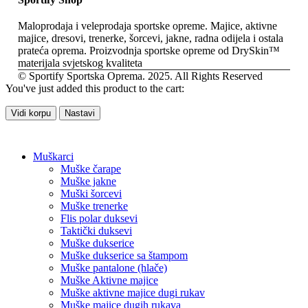
Maloprodaja i veleprodaja sportske opreme. Majice, aktivne
majice, dresovi, trenerke, šorcevi, jakne, radna odijela i ostala
prateća oprema. Proizvodnja sportske opreme od DrySkin™
materijala svjetskog kvaliteta
© Sportify Sportska Oprema. 2025. All Rights Reserved
You've just added this product to the cart:
Vidi korpu
Nastavi
Muškarci
Muške čarape
Muške jakne
Muški šorcevi
Muške trenerke
Flis polar duksevi
Taktički duksevi
Muške dukserice
Muške dukserice sa štampom
Muške pantalone (hlače)
Muške Aktivne majice
Muške aktivne majice dugi rukav
Muške majice dugih rukava