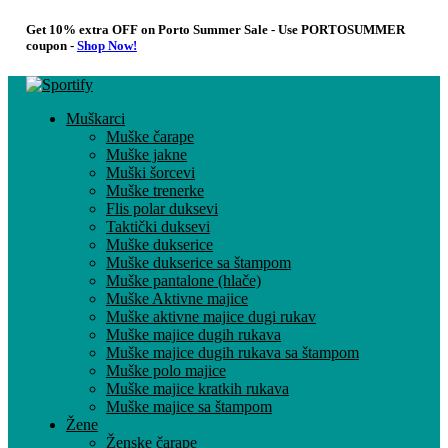
Get 10% extra OFF on Porto Summer Sale - Use
PORTOSUMMER
coupon -
Shop Now!
Muškarci
Muške čarape
Muške jakne
Muški šorcevi
Muške trenerke
Flis polar duksevi
Taktički duksevi
Muške dukserice
Muške dukserice sa štampom
Muške pantalone (hlače)
Muške Aktivne majice
Muške aktivne majice dugi rukav
Muške majice dugih rukava
Muške majice dugih rukava sa štampom
Muške polo majice
Muške majice kratkih rukava
Muške majice sa štampom
Žene
Ženske čarape