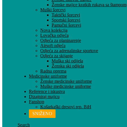
Ženske majice kratkih rukava sa štampom
Muški šorcevi
Taktički šorcevi
Sportski šorcevi
Pamučni šorcevi
Nova kolekcija
Lovačka odjeća
Odjeća za planinarenje
Airsoft odjeća
Odjeća za adrenalinske sportove
Odjeća za skijanje
Muška ski odijela
Ženska ski odijela
Radna oprema
Medicinske uniforme
Ženske medicinske uniforme
Muške medicinske uniforme
Reference i iskustva
Dizajniraj majicu
Fanshop
Košarkaški dresovi rep. BiH
SNIŽENO
Search