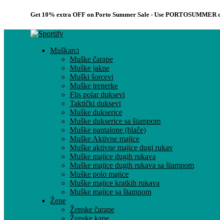
Get 10% extra OFF on Porto Summer Sale - Use
PORTOSUMMER
c
Muškarci
Muške čarape
Muške jakne
Muški šorcevi
Muške trenerke
Flis polar duksevi
Taktički duksevi
Muške dukserice
Muške dukserice sa štampom
Muške pantalone (hlače)
Muške Aktivne majice
Muške aktivne majice dugi rukav
Muške majice dugih rukava
Muške majice dugih rukava sa štampom
Muške polo majice
Muške majice kratkih rukava
Muške majice sa štampom
Žene
Ženske čarape
Ženske kape