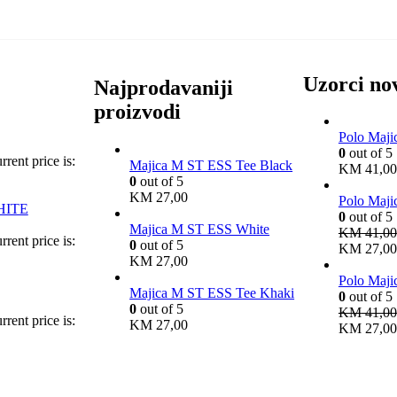
Uzorci no
Najprodavaniji
proizvodi
Polo Maj
0
out of 5
rrent price is:
Majica M ST ESS Tee Black
KM
41,00
0
out of 5
KM
27,00
Polo Maj
HITE
0
out of 5
Majica M ST ESS White
KM
41,00
rrent price is:
0
out of 5
KM 27,00
KM
27,00
Polo Maj
Majica M ST ESS Tee Khaki
0
out of 5
0
out of 5
KM
41,00
rrent price is:
KM
27,00
KM 27,00