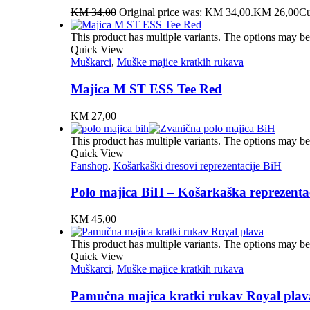
KM
34,00
Original price was: KM 34,00.
KM
26,00
Cu
This product has multiple variants. The options may b
Quick View
Muškarci
,
Muške majice kratkih rukava
Majica M ST ESS Tee Red
KM
27,00
This product has multiple variants. The options may b
Quick View
Fanshop
,
Košarkaški dresovi reprezentacije BiH
Polo majica BiH – Košarkaška reprezenta
KM
45,00
This product has multiple variants. The options may b
Quick View
Muškarci
,
Muške majice kratkih rukava
Pamučna majica kratki rukav Royal plav