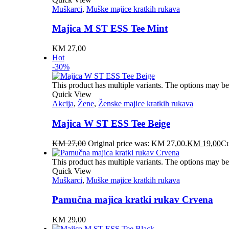
Muškarci
,
Muške majice kratkih rukava
Majica M ST ESS Tee Mint
KM
27,00
Hot
-30%
This product has multiple variants. The options may b
Quick View
Akcija
,
Žene
,
Ženske majice kratkih rukava
Majica W ST ESS Tee Beige
KM
27,00
Original price was: KM 27,00.
KM
19,00
Cu
This product has multiple variants. The options may b
Quick View
Muškarci
,
Muške majice kratkih rukava
Pamučna majica kratki rukav Crvena
KM
29,00