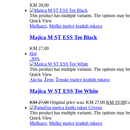
KM
28,00
This product has multiple variants. The options may b
Quick View
Muškarci
,
Muške majice kratkih rukava
Majica M ST ESS Tee Black
KM
27,00
Hot
-30%
This product has multiple variants. The options may b
Quick View
Akcija
,
Žene
,
Ženske majice kratkih rukava
Majica W ST ESS Tee White
KM
27,00
Original price was: KM 27,00.
KM
19,00
Cu
This product has multiple variants. The options may b
Quick View
Muškarci
,
Muške majice kratkih rukava