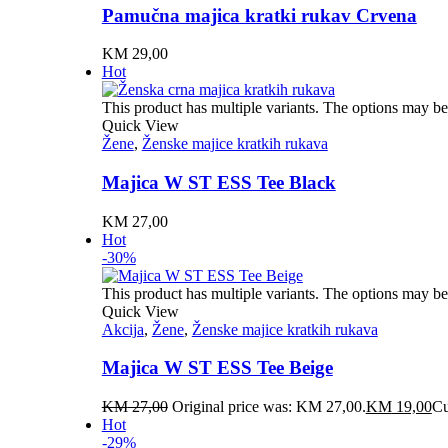
Pamučna majica kratki rukav Crvena
KM
29,00
Hot
This product has multiple variants. The options may b
Quick View
Žene
,
Ženske majice kratkih rukava
Majica W ST ESS Tee Black
KM
27,00
Hot
-30%
This product has multiple variants. The options may b
Quick View
Akcija
,
Žene
,
Ženske majice kratkih rukava
Majica W ST ESS Tee Beige
KM
27,00
Original price was: KM 27,00.
KM
19,00
Cu
Hot
-29%