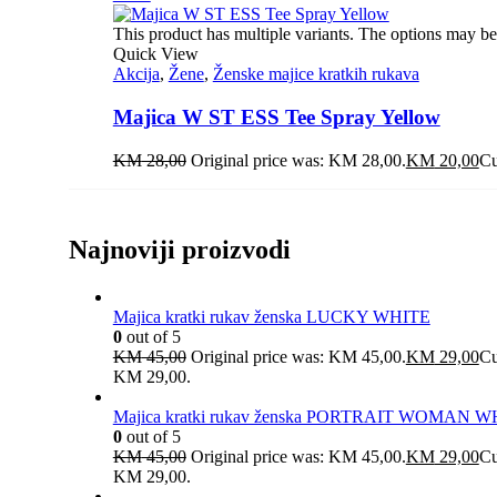
This product has multiple variants. The options may b
Quick View
Akcija
,
Žene
,
Ženske majice kratkih rukava
Majica W ST ESS Tee Spray Yellow
KM
28,00
Original price was: KM 28,00.
KM
20,00
Cu
Najnoviji proizvodi
Majica kratki rukav ženska LUCKY WHITE
0
out of 5
KM
45,00
Original price was: KM 45,00.
KM
29,00
Cu
KM 29,00.
Majica kratki rukav ženska PORTRAIT WOMAN W
0
out of 5
KM
45,00
Original price was: KM 45,00.
KM
29,00
Cu
KM 29,00.