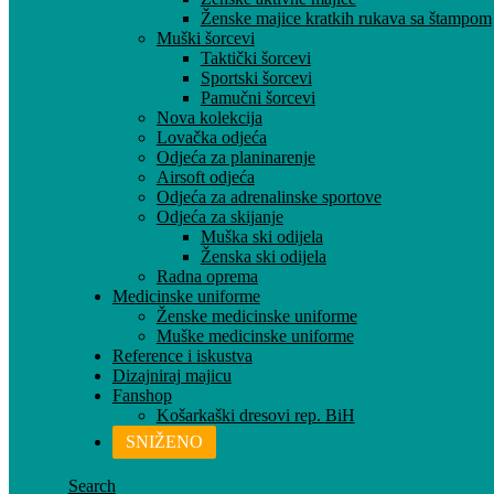
Ženske majice kratkih rukava sa štampom
Muški šorcevi
Taktički šorcevi
Sportski šorcevi
Pamučni šorcevi
Nova kolekcija
Lovačka odjeća
Odjeća za planinarenje
Airsoft odjeća
Odjeća za adrenalinske sportove
Odjeća za skijanje
Muška ski odijela
Ženska ski odijela
Radna oprema
Medicinske uniforme
Ženske medicinske uniforme
Muške medicinske uniforme
Reference i iskustva
Dizajniraj majicu
Fanshop
Košarkaški dresovi rep. BiH
SNIŽENO
Search