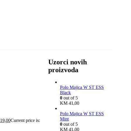
Uzorci novih
proizvoda
Polo Majica W ST ESS
Black
0
out of 5
KM
41,00
Polo Majica W ST ESS
Mint
19,00
Current price is:
0
out of 5
KM
41,00