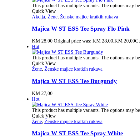
This product has multiple variants. The options may b
Quick View
Akcija
,
Žene
,
Ženske majice kratkih rukava
Majica W ST ESS Tee Spray Flo Pink
KM
28,00
Original price was: KM 28,00.
KM
20,00
Cu
Hot
This product has multiple variants. The options may b
Quick View
Žene
,
Ženske majice kratkih rukava
Majica W ST ESS Tee Burgundy
KM
27,00
Hot
This product has multiple variants. The options may b
Quick View
Žene
,
Ženske majice kratkih rukava
Majica W ST ESS Tee Spray White