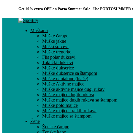
Get 10% extra OFF on Porto Summer Sale - Use
PORTOSUMMER
c
Muškarci
Muške čarape
Muške jakne
Muški šorcevi
Muške trenerke
Flis polar duksevi
Taktički duksevi
Muške dukserice
Muške dukserice sa štampom
Muške pantalone (hlače)
Muške Aktivne majice
Muške aktivne majice dugi rukav
Muške majice dugih rukava
Muške majice dugih rukava sa štampom
Muške polo majice
Muške majice kratkih rukava
Muške majice sa štampom
Žene
Ženske čarape
Ženske kape