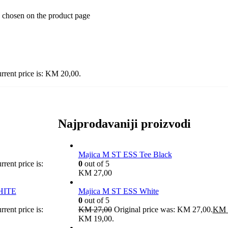
e chosen on the product page
rrent price is: KM 20,00.
Najprodavaniji proizvodi
Majica M ST ESS Tee Black
rrent price is:
0
out of 5
KM
27,00
HITE
Majica M ST ESS White
0
out of 5
rrent price is:
KM
27,00
Original price was: KM 27,00.
KM
KM 19,00.