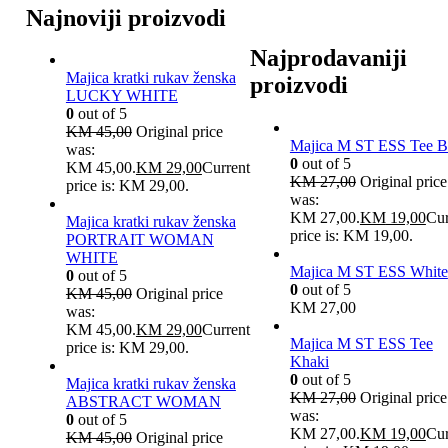
Najnoviji proizvodi
Najprodavaniji
Majica kratki rukav ženska
proizvodi
LUCKY WHITE
0
out of 5
KM
45,00
Original price
Majica M ST ESS Tee B
was:
0
out of 5
KM 45,00.
KM
29,00
Current
KM
27,00
Original price
price is: KM 29,00.
was:
KM 27,00.
KM
19,00
Cur
Majica kratki rukav ženska
price is: KM 19,00.
PORTRAIT WOMAN
WHITE
Majica M ST ESS White
0
out of 5
0
out of 5
KM
45,00
Original price
KM
27,00
was:
KM 45,00.
KM
29,00
Current
Majica M ST ESS Tee
price is: KM 29,00.
Khaki
0
out of 5
Majica kratki rukav ženska
KM
27,00
Original price
ABSTRACT WOMAN
was:
0
out of 5
KM 27,00.
KM
19,00
Cur
KM
45,00
Original price