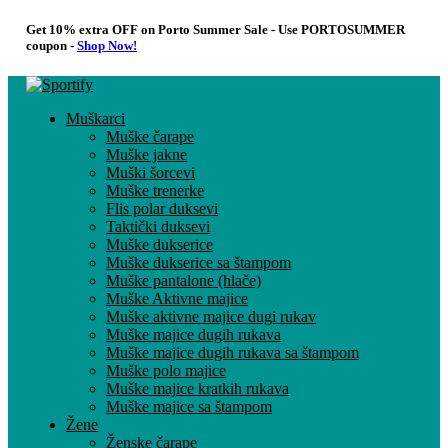
Get 10% extra OFF on Porto Summer Sale - Use
PORTOSUMMER
coupon -
Shop Now!
Muškarci
Muške čarape
Muške jakne
Muški šorcevi
Muške trenerke
Flis polar duksevi
Taktički duksevi
Muške dukserice
Muške dukserice sa štampom
Muške pantalone (hlače)
Muške Aktivne majice
Muške aktivne majice dugi rukav
Muške majice dugih rukava
Muške majice dugih rukava sa štampom
Muške polo majice
Muške majice kratkih rukava
Muške majice sa štampom
Žene
Ženske čarape