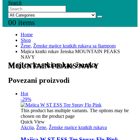
Search
0
0 items
Home
Shop
Žene
,
Ženske majice kratkih rukava sa štampom
Majica kratki rukav ženska MOUNTAIN PEAKS
NAVY
Majica kratki rukav ženska
MOUNTAIN PEAKS NAVY
Povezani proizvodi
Hot
-29%
This product has multiple variants. The options may be
chosen on the product page
Quick View
Akcija
,
Žene
,
Ženske majice kratkih rukava
Majica W ST ESS Tee Spray Flo Pink