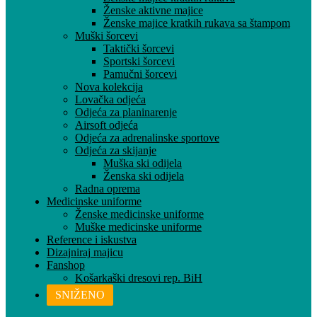
Ženske aktivne majice
Ženske majice kratkih rukava sa štampom
Muški šorcevi
Taktički šorcevi
Sportski šorcevi
Pamučni šorcevi
Nova kolekcija
Lovačka odjeća
Odjeća za planinarenje
Airsoft odjeća
Odjeća za adrenalinske sportove
Odjeća za skijanje
Muška ski odijela
Ženska ski odijela
Radna oprema
Medicinske uniforme
Ženske medicinske uniforme
Muške medicinske uniforme
Reference i iskustva
Dizajniraj majicu
Fanshop
Košarkaški dresovi rep. BiH
SNIŽENO