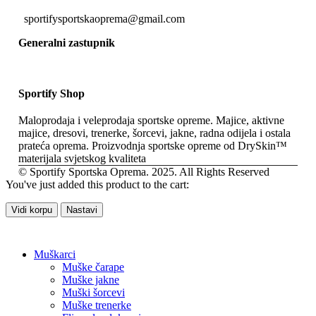
sportifysportskaoprema@gmail.com
Generalni zastupnik
Sportify Shop
Maloprodaja i veleprodaja sportske opreme. Majice, aktivne
majice, dresovi, trenerke, šorcevi, jakne, radna odijela i ostala
prateća oprema. Proizvodnja sportske opreme od DrySkin™
materijala svjetskog kvaliteta
© Sportify Sportska Oprema. 2025. All Rights Reserved
You've just added this product to the cart:
Vidi korpu
Nastavi
Muškarci
Muške čarape
Muške jakne
Muški šorcevi
Muške trenerke