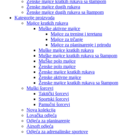
Ženske majice kratkih rukava sa štampom
Ženske majice dugih rukava
Ženske majice dugih rukava sa štampom
Kategorije proizvoda
Majice kratkih rukava
Muške aktivne majice
Majice za trening i teretanu
Majice za trčanje
Majice za planinarenje i prirodu
Muške majice kratkih rukava
Muške majice kratkih rukava sa štampom
MuŠke polo majice
Ženske polo majice
Ženske majice kratkih rukava
Ženske aktivne majice
Ženske majice kratkih rukava sa štampom
Muški šorcevi
Taktički šorcevi
Sportski šorcevi
Pamučni šorcevi
Nova kolekcija
Lovačka odjeća
Odjeća za planinarenje
Airsoft odjeća
Odjeća za adrenalinske sportove