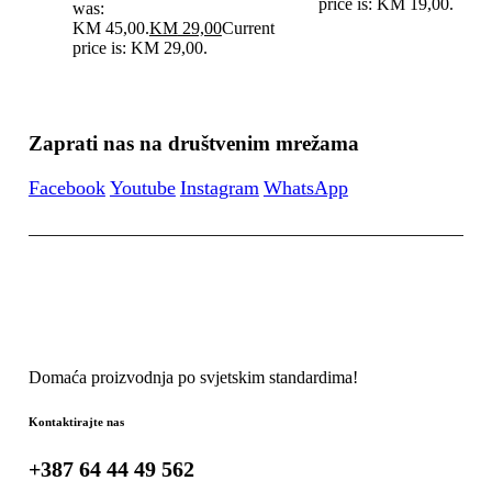
price is: KM 19,00.
was:
KM 45,00.
KM
29,00
Current
price is: KM 29,00.
Zaprati nas na društvenim mrežama
Facebook
Youtube
Instagram
WhatsApp
Domaća proizvodnja po svjetskim standardima!
Kontaktirajte nas
+387 64 44 49 562