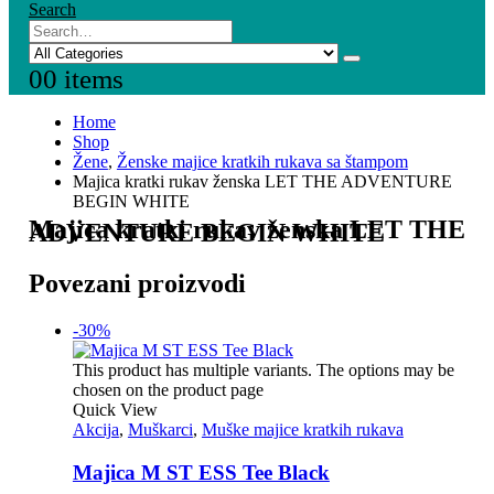
Search
0
0 items
Home
Shop
Žene
,
Ženske majice kratkih rukava sa štampom
Majica kratki rukav ženska LET THE ADVENTURE
BEGIN WHITE
Majica kratki rukav ženska LET THE
ADVENTURE BEGIN WHITE
Povezani proizvodi
-30%
This product has multiple variants. The options may be
chosen on the product page
Quick View
Akcija
,
Muškarci
,
Muške majice kratkih rukava
Majica M ST ESS Tee Black