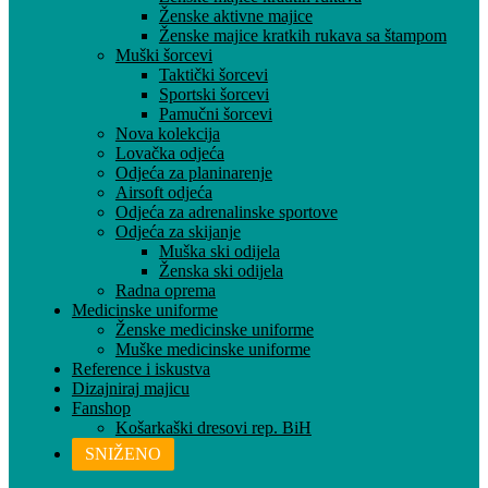
Ženske aktivne majice
Ženske majice kratkih rukava sa štampom
Muški šorcevi
Taktički šorcevi
Sportski šorcevi
Pamučni šorcevi
Nova kolekcija
Lovačka odjeća
Odjeća za planinarenje
Airsoft odjeća
Odjeća za adrenalinske sportove
Odjeća za skijanje
Muška ski odijela
Ženska ski odijela
Radna oprema
Medicinske uniforme
Ženske medicinske uniforme
Muške medicinske uniforme
Reference i iskustva
Dizajniraj majicu
Fanshop
Košarkaški dresovi rep. BiH
SNIŽENO