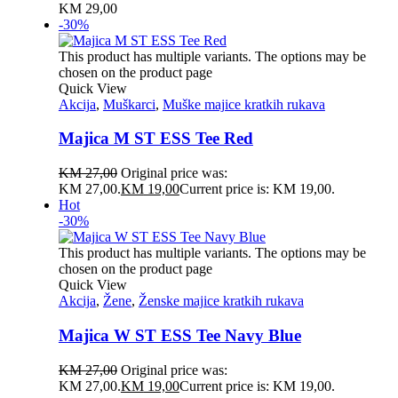
KM
29,00
-30%
This product has multiple variants. The options may be
chosen on the product page
Quick View
Akcija
,
Muškarci
,
Muške majice kratkih rukava
Majica M ST ESS Tee Red
KM
27,00
Original price was:
KM 27,00.
KM
19,00
Current price is: KM 19,00.
Hot
-30%
This product has multiple variants. The options may be
chosen on the product page
Quick View
Akcija
,
Žene
,
Ženske majice kratkih rukava
Majica W ST ESS Tee Navy Blue
KM
27,00
Original price was:
KM 27,00.
KM
19,00
Current price is: KM 19,00.