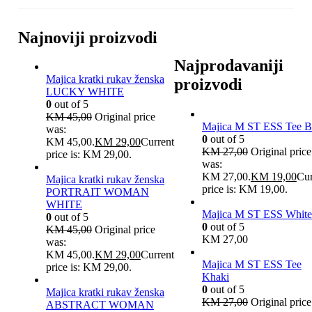
Najnoviji proizvodi
Najprodavaniji
Majica kratki rukav ženska
proizvodi
LUCKY WHITE
0
out of 5
KM
45,00
Original price
Majica M ST ESS Tee B
was:
0
out of 5
KM 45,00.
KM
29,00
Current
KM
27,00
Original price
price is: KM 29,00.
was:
KM 27,00.
KM
19,00
Cur
Majica kratki rukav ženska
price is: KM 19,00.
PORTRAIT WOMAN
WHITE
Majica M ST ESS White
0
out of 5
0
out of 5
KM
45,00
Original price
KM
27,00
was:
KM 45,00.
KM
29,00
Current
Majica M ST ESS Tee
price is: KM 29,00.
Khaki
0
out of 5
Majica kratki rukav ženska
KM
27,00
Original price
ABSTRACT WOMAN