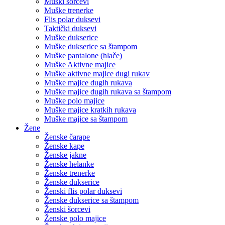
Muški šorcevi
Muške trenerke
Flis polar duksevi
Taktički duksevi
Muške dukserice
Muške dukserice sa štampom
Muške pantalone (hlače)
Muške Aktivne majice
Muške aktivne majice dugi rukav
Muške majice dugih rukava
Muške majice dugih rukava sa štampom
Muške polo majice
Muške majice kratkih rukava
Muške majice sa štampom
Žene
Ženske čarape
Ženske kape
Ženske jakne
Ženske helanke
Ženske trenerke
Ženske dukserice
Ženski flis polar duksevi
Ženske dukserice sa štampom
Ženski šorcevi
Ženske polo majice