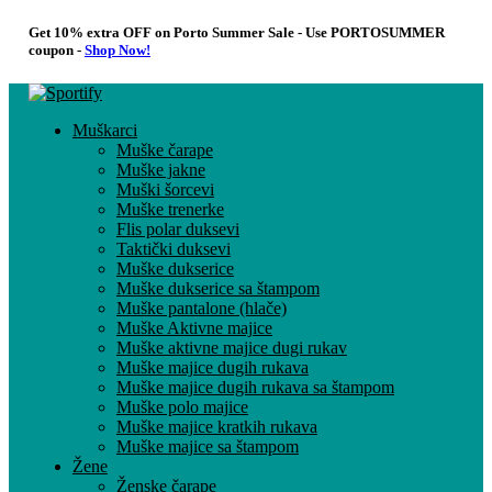
Get 10% extra OFF on Porto Summer Sale - Use
PORTOSUMMER
coupon -
Shop Now!
Muškarci
Muške čarape
Muške jakne
Muški šorcevi
Muške trenerke
Flis polar duksevi
Taktički duksevi
Muške dukserice
Muške dukserice sa štampom
Muške pantalone (hlače)
Muške Aktivne majice
Muške aktivne majice dugi rukav
Muške majice dugih rukava
Muške majice dugih rukava sa štampom
Muške polo majice
Muške majice kratkih rukava
Muške majice sa štampom
Žene
Ženske čarape