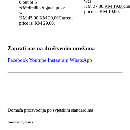
was:
0
out of 5
KM 27,00.
KM
19,00
Cur
KM
45,00
Original price
price is: KM 19,00.
was:
KM 45,00.
KM
29,00
Current
price is: KM 29,00.
Zaprati nas na društvenim mrežama
Facebook
Youtube
Instagram
WhatsApp
Domaća proizvodnja po svjetskim standardima!
Kontaktirajte nas