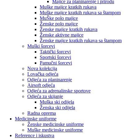
Majice za planinarenje i prirodu
Muške majice kratkih rukava
Muške majice kratkih rukava sa štampom
MuŠke polo majice
Ženske polo majice
Ženske majice kratkih rukava
Ženske aktivne majice
Ženske majice kratkih rukava sa štampom
Muški šorcevi
Taktički šorcevi
Sportski šorcevi
Pamučni šorcevi
Nova kolekcija
Lovačka odjeća
Odjeća za planinarenje
Airsoft odjeća
Odjeća za adrenalinske sportove
Odjeća za skijanje
Muška ski odijela
Ženska ski odijela
Radna oprema
Medicinske uniforme
Ženske medicinske uniforme
Muške medicinske uniforme
Reference i iskustva