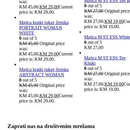
Majica M ST ESS Tee B
was:
0
out of 5
KM 45,00.
KM
29,00
Current
KM
27,00
Original price
price is: KM 29,00.
was:
KM 27,00.
KM
19,00
Cur
Majica kratki rukav ženska
price is: KM 19,00.
PORTRAIT WOMAN
WHITE
Majica M ST ESS White
0
out of 5
0
out of 5
KM
45,00
Original price
KM
27,00
was:
KM 45,00.
KM
29,00
Current
Majica M ST ESS Tee
price is: KM 29,00.
Khaki
0
out of 5
Majica kratki rukav ženska
KM
27,00
Original price
ABSTRACT WOMAN
was:
0
out of 5
KM 27,00.
KM
19,00
Cur
KM
45,00
Original price
price is: KM 19,00.
was:
KM 45,00.
KM
29,00
Current
price is: KM 29,00.
Zaprati nas na društvenim mrežama