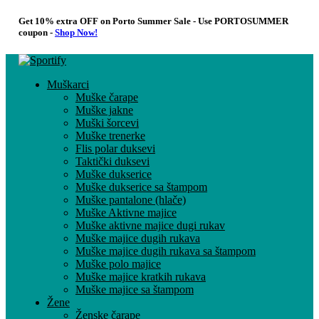
Get 10% extra OFF on Porto Summer Sale - Use
PORTOSUMMER
coupon -
Shop Now!
Muškarci
Muške čarape
Muške jakne
Muški šorcevi
Muške trenerke
Flis polar duksevi
Taktički duksevi
Muške dukserice
Muške dukserice sa štampom
Muške pantalone (hlače)
Muške Aktivne majice
Muške aktivne majice dugi rukav
Muške majice dugih rukava
Muške majice dugih rukava sa štampom
Muške polo majice
Muške majice kratkih rukava
Muške majice sa štampom
Žene
Ženske čarape