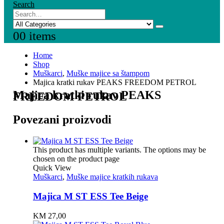
Search
0
0 items
Home
Shop
Muškarci
,
Muške majice sa štampom
Majica kratki rukav PEAKS FREEDOM PETROL
Majica kratki rukav PEAKS
FREEDOM PETROL
Povezani proizvodi
This product has multiple variants. The options may be
chosen on the product page
Quick View
Muškarci
,
Muške majice kratkih rukava
Majica M ST ESS Tee Beige
KM
27,00