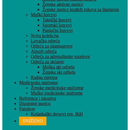
Ženske aktivne majice
Ženske majice kratkih rukava sa štampom
Muški šorcevi
Taktički šorcevi
Sportski šorcevi
Pamučni šorcevi
Nova kolekcija
Lovačka odjeća
Odjeća za planinarenje
Airsoft odjeća
Odjeća za adrenalinske sportove
Odjeća za skijanje
Muška ski odijela
Ženska ski odijela
Radna oprema
Medicinske uniforme
Ženske medicinske uniforme
Muške medicinske uniforme
Reference i iskustva
Dizajniraj majicu
Fanshop
Košarkaški dresovi rep. BiH
SNIŽENO