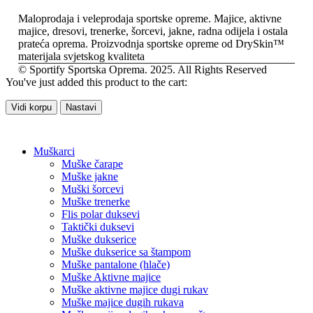
Maloprodaja i veleprodaja sportske opreme. Majice, aktivne
majice, dresovi, trenerke, šorcevi, jakne, radna odijela i ostala
prateća oprema. Proizvodnja sportske opreme od DrySkin™
materijala svjetskog kvaliteta
© Sportify Sportska Oprema. 2025. All Rights Reserved
You've just added this product to the cart:
Vidi korpu
Nastavi
Muškarci
Muške čarape
Muške jakne
Muški šorcevi
Muške trenerke
Flis polar duksevi
Taktički duksevi
Muške dukserice
Muške dukserice sa štampom
Muške pantalone (hlače)
Muške Aktivne majice
Muške aktivne majice dugi rukav
Muške majice dugih rukava