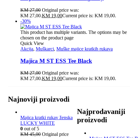
KM
27,00
Original price was:
KM 27,00.
KM
19,00
Current price is: KM 19,00.
-30%
This product has multiple variants. The options may be
chosen on the product page
Quick View
Akcija
,
Muškarci
,
Muške majice kratkih rukava
Majica M ST ESS Tee Black
KM
27,00
Original price was:
KM 27,00.
KM
19,00
Current price is: KM 19,00.
Najnoviji proizvodi
Najprodavaniji
Majica kratki rukav ženska
proizvodi
LUCKY WHITE
0
out of 5
KM
45,00
Original price