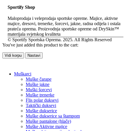
Sportify Shop
Maloprodaja i veleprodaja sportske opreme. Majice, aktivne
majice, dresovi, trenerke, šorcevi, jakne, radna odijela i ostala
prateća oprema. Proizvodnja sportske opreme od DrySkin™
materijala svjetskog kvaliteta
© Sportify Sportska Oprema. 2025. All Rights Reserved
You've just added this product to the cart:
Vidi korpu
Nastavi
Muškarci
Muške čarape
Muške jakne
Muški šorcevi
Muške trenerke
Flis polar duksevi
Taktički duksevi
Muške dukserice
Muške dukserice sa štampom
Muške pantalone (hlače)
Muške Aktivne majice