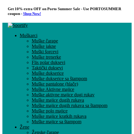
Get 10% extra OFF on Porto Summer Sale - Use
PORTOSUMMER
coupon -
Shop Now!
Muškarci
Muške čarape
Muške jakne
Muški šorcevi
Muške trenerke
Flis polar duksevi
Taktički duksevi
Muške dukserice
Muške dukserice sa štampom
Muške pantalone (hlače)
Muške Aktivne majice
Muške aktivne majice dugi rukav
Muške majice dugih rukava
Muške majice dugih rukava sa štampom
Muške polo majice
Muške majice kratkih rukava
Muške majice sa štampom
Žene
Ženske čarape