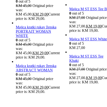
0
out of 5
KM
45,00
Original price
Majica M ST ESS Tee B
was:
0
out of 5
KM 45,00.
KM
29,00
Current
KM
27,00
Original price
price is: KM 29,00.
was:
KM 27,00.
KM
19,00
Cur
Majica kratki rukav ženska
price is: KM 19,00.
PORTRAIT WOMAN
WHITE
Majica M ST ESS White
0
out of 5
0
out of 5
KM
45,00
Original price
KM
27,00
was:
KM 45,00.
KM
29,00
Current
Majica M ST ESS Tee
price is: KM 29,00.
Khaki
0
out of 5
Majica kratki rukav ženska
KM
27,00
Original price
ABSTRACT WOMAN
was:
0
out of 5
KM 27,00.
KM
19,00
Cur
KM
45,00
Original price
price is: KM 19,00.
was:
KM 45,00.
KM
29,00
Current
price is: KM 29,00.