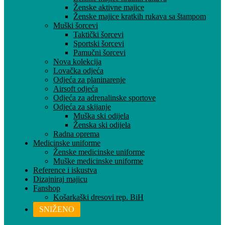
Ženske aktivne majice
Ženske majice kratkih rukava sa štampom
Muški šorcevi
Taktički šorcevi
Sportski šorcevi
Pamučni šorcevi
Nova kolekcija
Lovačka odjeća
Odjeća za planinarenje
Airsoft odjeća
Odjeća za adrenalinske sportove
Odjeća za skijanje
Muška ski odijela
Ženska ski odijela
Radna oprema
Medicinske uniforme
Ženske medicinske uniforme
Muške medicinske uniforme
Reference i iskustva
Dizajniraj majicu
Fanshop
Košarkaški dresovi rep. BiH
SNIŽENO