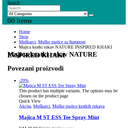
Search
0
0 items
Home
Shop
Muškarci
,
Muške majice sa štampom
Majica kratki rukav NATURE INSPIRED KHAKI
Majica kratki rukav NATURE
INSPIRED KHAKI
Povezani proizvodi
-29%
This product has multiple variants. The options may be
chosen on the product page
Quick View
Akcija
,
Muškarci
,
Muške majice kratkih rukava
Majica M ST ESS Tee Spray Mint