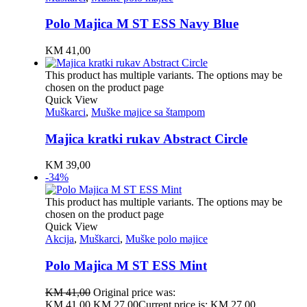
Polo Majica M ST ESS Navy Blue
KM
41,00
This product has multiple variants. The options may be
chosen on the product page
Quick View
Muškarci
,
Muške majice sa štampom
Majica kratki rukav Abstract Circle
KM
39,00
-34%
This product has multiple variants. The options may be
chosen on the product page
Quick View
Akcija
,
Muškarci
,
Muške polo majice
Polo Majica M ST ESS Mint
KM
41,00
Original price was:
KM 41,00.
KM
27,00
Current price is: KM 27,00.