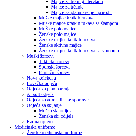
Majice za trening i teretanu
Majice za trčanje
Majice za planinarenje i prirodu
Muške majice kratkih rukava
Muške majice kratkih rukava sa štampom
MuŠke polo majice
Ženske polo majice
Ženske majice kratkih rukava
Ženske aktivne majice
Ženske majice kratkih rukava sa štampom
Muški šorcevi
Taktički šorcevi
Sportski šorcevi
Pamučni šorcevi
Nova kolekcija
Lovačka odjeća
Odjeća za planinarenje
Airsoft odjeća
Odjeća za adrenalinske sportove
Odjeća za skijanje
Muška ski odijela
Ženska ski odijela
Radna oprema
Medicinske uniforme
Ženske medicinske uniforme