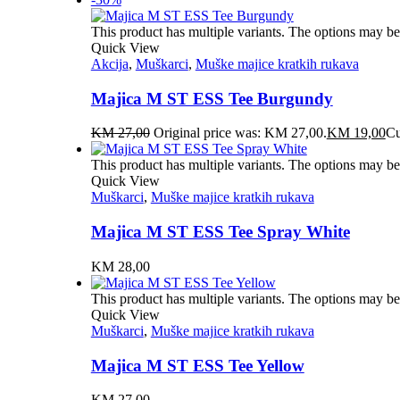
This product has multiple variants. The options may b
Quick View
Akcija
,
Muškarci
,
Muške majice kratkih rukava
Majica M ST ESS Tee Burgundy
KM
27,00
Original price was: KM 27,00.
KM
19,00
Cu
This product has multiple variants. The options may b
Quick View
Muškarci
,
Muške majice kratkih rukava
Majica M ST ESS Tee Spray White
KM
28,00
This product has multiple variants. The options may b
Quick View
Muškarci
,
Muške majice kratkih rukava
Majica M ST ESS Tee Yellow
KM
27,00