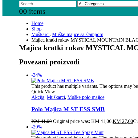
0
0 items
Home
Shop
Muškarci
,
Muške majice sa štampom
Majica kratki rukav MYSTICAL MOUNTAIN BLA
Majica kratki rukav MYSTICAL
Povezani proizvodi
-34%
This product has multiple variants. The options may b
Quick View
Akcija
,
Muškarci
,
Muške polo majice
Polo Majica M ST ESS SMB
KM
41,00
Original price was: KM 41,00.
KM
27,00
Cu
-29%
This product has multiple variants. The options may b