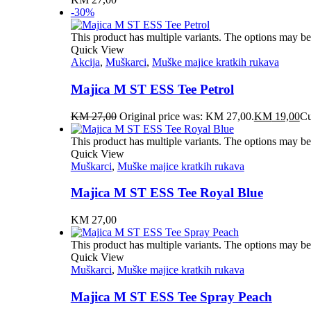
-30%
This product has multiple variants. The options may b
Quick View
Akcija
,
Muškarci
,
Muške majice kratkih rukava
Majica M ST ESS Tee Petrol
KM
27,00
Original price was: KM 27,00.
KM
19,00
Cu
This product has multiple variants. The options may b
Quick View
Muškarci
,
Muške majice kratkih rukava
Majica M ST ESS Tee Royal Blue
KM
27,00
This product has multiple variants. The options may b
Quick View
Muškarci
,
Muške majice kratkih rukava
Majica M ST ESS Tee Spray Peach