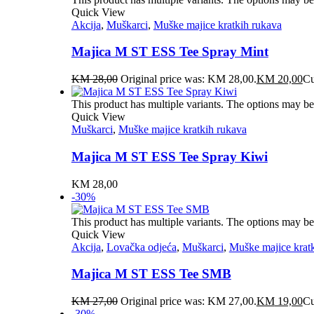
Quick View
Akcija
,
Muškarci
,
Muške majice kratkih rukava
Majica M ST ESS Tee Spray Mint
KM
28,00
Original price was: KM 28,00.
KM
20,00
Cu
This product has multiple variants. The options may b
Quick View
Muškarci
,
Muške majice kratkih rukava
Majica M ST ESS Tee Spray Kiwi
KM
28,00
-30%
This product has multiple variants. The options may b
Quick View
Akcija
,
Lovačka odjeća
,
Muškarci
,
Muške majice krat
Majica M ST ESS Tee SMB
KM
27,00
Original price was: KM 27,00.
KM
19,00
Cu
-30%