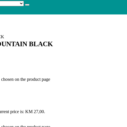
CK
 MOUNTAIN BLACK
e chosen on the product page
rrent price is: KM 27,00.
e chosen on the product page