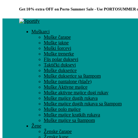
Get 10% extra OFF on Porto Summer Sale - Use
PORTOSUMMER
c
Muškarci
Muške čarape
Muške jakne
Muški šorcevi
Muške trenerke
Flis polar duksevi
Taktički duksevi
Muške dukserice
Muške dukserice sa štampom
Muške pantalone (hlače)
Muške Aktivne majice
Muške aktivne majice dugi rukav
Muške majice dugih rukava
Muške majice dugih rukava sa štampom
Muške polo majice
Muške majice kratkih rukava
Muške majice sa štampom
Žene
Ženske čarape
Ženske kape