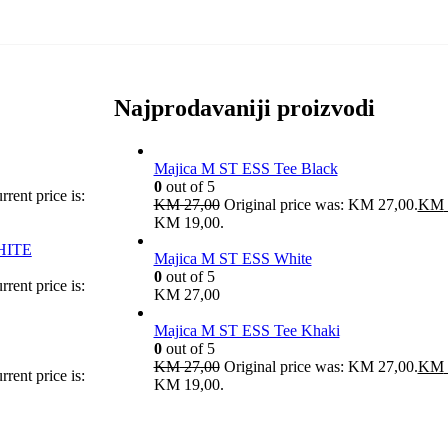
Najprodavaniji proizvodi
Majica M ST ESS Tee Black
0
out of 5
rrent price is:
KM
27,00
Original price was: KM 27,00.
KM
KM 19,00.
HITE
Majica M ST ESS White
0
out of 5
rrent price is:
KM
27,00
Majica M ST ESS Tee Khaki
0
out of 5
KM
27,00
Original price was: KM 27,00.
KM
rrent price is:
KM 19,00.