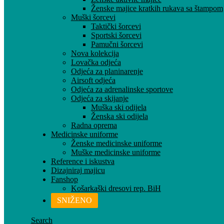
Ženske majice kratkih rukava sa štampom
Muški šorcevi
Taktički šorcevi
Sportski šorcevi
Pamučni šorcevi
Nova kolekcija
Lovačka odjeća
Odjeća za planinarenje
Airsoft odjeća
Odjeća za adrenalinske sportove
Odjeća za skijanje
Muška ski odijela
Ženska ski odijela
Radna oprema
Medicinske uniforme
Ženske medicinske uniforme
Muške medicinske uniforme
Reference i iskustva
Dizajniraj majicu
Fanshop
Košarkaški dresovi rep. BiH
SNIŽENO
Search