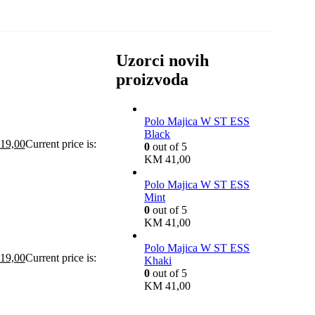
Uzorci novih
proizvoda
Polo Majica W ST ESS
Black
19,00
Current price is:
0
out of 5
KM
41,00
Polo Majica W ST ESS
Mint
0
out of 5
KM
41,00
Polo Majica W ST ESS
19,00
Current price is:
Khaki
0
out of 5
KM
41,00