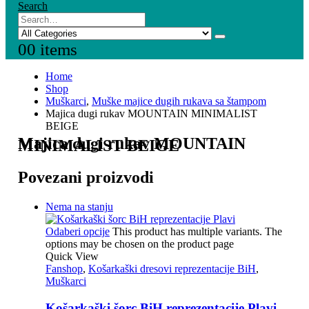
Search
0
0 items
Home
Shop
Muškarci
,
Muške majice dugih rukava sa štampom
Majica dugi rukav MOUNTAIN MINIMALIST
BEIGE
Majica dugi rukav MOUNTAIN
MINIMALIST BEIGE
Povezani proizvodi
Nema na stanju
Odaberi opcije
This product has multiple variants. The
options may be chosen on the product page
Quick View
Fanshop
,
Košarkaški dresovi reprezentacije BiH
,
Muškarci
Košarkaški šorc BiH reprezentacije Plavi