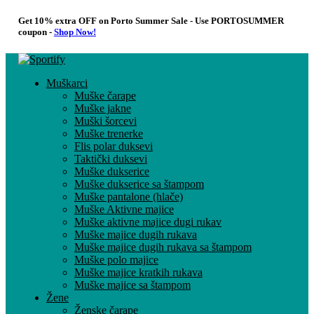
Get 10% extra OFF on Porto Summer Sale - Use
PORTOSUMMER
coupon -
Shop Now!
Muškarci
Muške čarape
Muške jakne
Muški šorcevi
Muške trenerke
Flis polar duksevi
Taktički duksevi
Muške dukserice
Muške dukserice sa štampom
Muške pantalone (hlače)
Muške Aktivne majice
Muške aktivne majice dugi rukav
Muške majice dugih rukava
Muške majice dugih rukava sa štampom
Muške polo majice
Muške majice kratkih rukava
Muške majice sa štampom
Žene
Ženske čarape