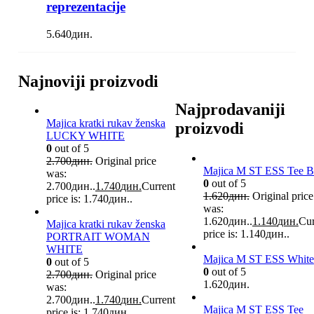
reprezentacije
5.640
дин.
Najnoviji proizvodi
Najprodavaniji
Majica kratki rukav ženska
proizvodi
LUCKY WHITE
0
out of 5
2.700
дин.
Original price
Majica M ST ESS Tee B
was:
0
out of 5
2.700дин..
1.740
дин.
Current
1.620
дин.
Original price
price is: 1.740дин..
was:
1.620дин..
1.140
дин.
Cur
Majica kratki rukav ženska
price is: 1.140дин..
PORTRAIT WOMAN
WHITE
Majica M ST ESS White
0
out of 5
0
out of 5
2.700
дин.
Original price
1.620
дин.
was:
2.700дин..
1.740
дин.
Current
Majica M ST ESS Tee
price is: 1.740дин..