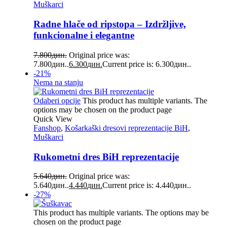
Muškarci
Radne hlače od ripstopa – Izdržljive,
funkcionalne i elegantne
7.800
дин.
Original price was:
7.800дин..
6.300
дин.
Current price is: 6.300дин..
-21%
Nema na stanju
Odaberi opcije
This product has multiple variants. The
options may be chosen on the product page
Quick View
Fanshop
,
Košarkaški dresovi reprezentacije BiH
,
Muškarci
Rukometni dres BiH reprezentacije
5.640
дин.
Original price was:
5.640дин..
4.440
дин.
Current price is: 4.440дин..
-27%
This product has multiple variants. The options may be
chosen on the product page