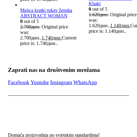
Khaki
0
out of 5
Majica kratki rukav ženska
1.620
дин.
Original price
ABSTRACT WOMAN
was:
0
out of 5
1.620дин..
1.140
дин.
Cur
2.700
дин.
Original price
price is: 1.140дин..
was:
2.700дин..
1.740
дин.
Current
price is: 1.740дин..
Zaprati nas na društvenim mrežama
Facebook
Youtube
Instagram
WhatsApp
Domaća proizvodnja po svjetskim standardima!