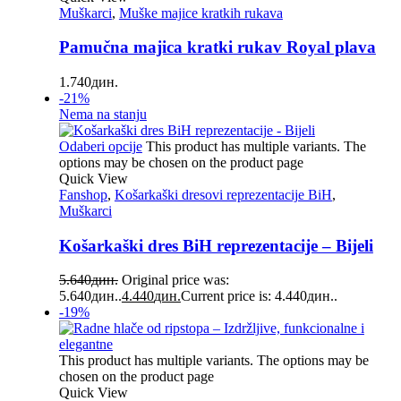
Muškarci
,
Muške majice kratkih rukava
Pamučna majica kratki rukav Royal plava
1.740
дин.
-21%
Nema na stanju
Odaberi opcije
This product has multiple variants. The
options may be chosen on the product page
Quick View
Fanshop
,
Košarkaški dresovi reprezentacije BiH
,
Muškarci
Košarkaški dres BiH reprezentacije – Bijeli
5.640
дин.
Original price was:
5.640дин..
4.440
дин.
Current price is: 4.440дин..
-19%
This product has multiple variants. The options may be
chosen on the product page
Quick View