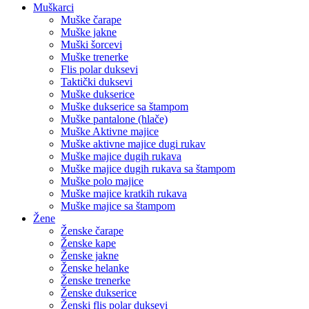
Muškarci
Muške čarape
Muške jakne
Muški šorcevi
Muške trenerke
Flis polar duksevi
Taktički duksevi
Muške dukserice
Muške dukserice sa štampom
Muške pantalone (hlače)
Muške Aktivne majice
Muške aktivne majice dugi rukav
Muške majice dugih rukava
Muške majice dugih rukava sa štampom
Muške polo majice
Muške majice kratkih rukava
Muške majice sa štampom
Žene
Ženske čarape
Ženske kape
Ženske jakne
Ženske helanke
Ženske trenerke
Ženske dukserice
Ženski flis polar duksevi