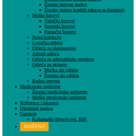
Ženske aktivne majice
Ženske majice kratkih rukava sa štampom
Muški šorcevi
Taktički šorcevi
Sportski šorcevi
Pamučni šorcevi
Nova kolekcija
Lovačka odjeća
Odjeća za planinarenje
Airsoft odjeća
Odjeća za adrenalinske sportove
Odjeća za skijanje
Muška ski odijela
Ženska ski odijela
Radna oprema
Medicinske uniforme
Ženske medicinske uniforme
Muške medicinske uniforme
Reference i iskustva
Dizajniraj majicu
Fanshop
Košarkaški dresovi rep. BiH
SNIŽENO