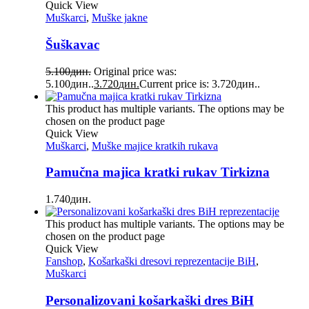
Quick View
Muškarci
,
Muške jakne
Šuškavac
5.100
дин.
Original price was:
5.100дин..
3.720
дин.
Current price is: 3.720дин..
This product has multiple variants. The options may be
chosen on the product page
Quick View
Muškarci
,
Muške majice kratkih rukava
Pamučna majica kratki rukav Tirkizna
1.740
дин.
This product has multiple variants. The options may be
chosen on the product page
Quick View
Fanshop
,
Košarkaški dresovi reprezentacije BiH
,
Muškarci
Personalizovani košarkaški dres BiH