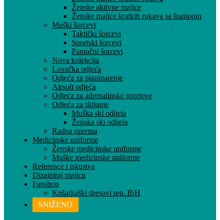
Ženske aktivne majice
Ženske majice kratkih rukava sa štampom
Muški šorcevi
Taktički šorcevi
Sportski šorcevi
Pamučni šorcevi
Nova kolekcija
Lovačka odjeća
Odjeća za planinarenje
Airsoft odjeća
Odjeća za adrenalinske sportove
Odjeća za skijanje
Muška ski odijela
Ženska ski odijela
Radna oprema
Medicinske uniforme
Ženske medicinske uniforme
Muške medicinske uniforme
Reference i iskustva
Dizajniraj majicu
Fanshop
Košarkaški dresovi rep. BiH
SNIŽENO