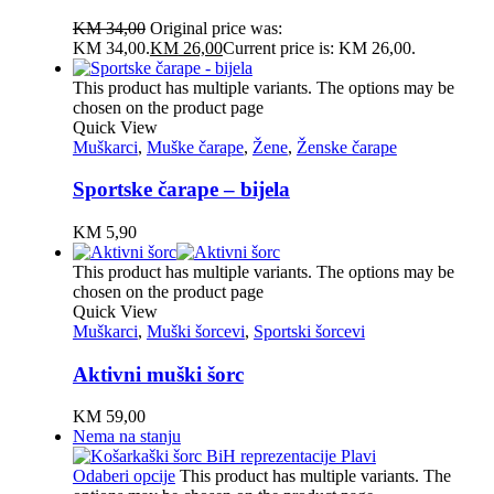
KM
34,00
Original price was:
KM 34,00.
KM
26,00
Current price is: KM 26,00.
This product has multiple variants. The options may be
chosen on the product page
Quick View
Muškarci
,
Muške čarape
,
Žene
,
Ženske čarape
Sportske čarape – bijela
KM
5,90
This product has multiple variants. The options may be
chosen on the product page
Quick View
Muškarci
,
Muški šorcevi
,
Sportski šorcevi
Aktivni muški šorc
KM
59,00
Nema na stanju
Odaberi opcije
This product has multiple variants. The