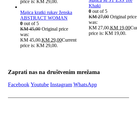
Majica M ST ESS Tee
price is: KM 29,00.
Khaki
0
out of 5
Majica kratki rukav ženska
KM
27,00
Original price
ABSTRACT WOMAN
was:
0
out of 5
KM 27,00.
KM
19,00
Cur
KM
45,00
Original price
price is: KM 19,00.
was:
KM 45,00.
KM
29,00
Current
price is: KM 29,00.
Zaprati nas na društvenim mrežama
Facebook
Youtube
Instagram
WhatsApp