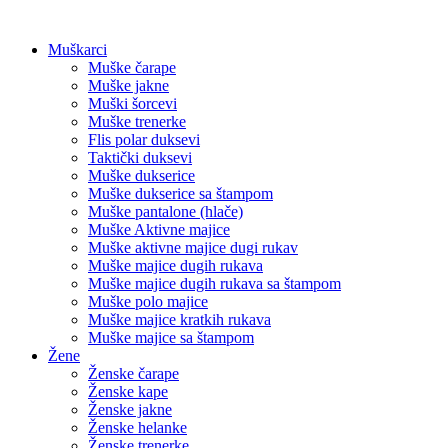
Muškarci
Muške čarape
Muške jakne
Muški šorcevi
Muške trenerke
Flis polar duksevi
Taktički duksevi
Muške dukserice
Muške dukserice sa štampom
Muške pantalone (hlače)
Muške Aktivne majice
Muške aktivne majice dugi rukav
Muške majice dugih rukava
Muške majice dugih rukava sa štampom
Muške polo majice
Muške majice kratkih rukava
Muške majice sa štampom
Žene
Ženske čarape
Ženske kape
Ženske jakne
Ženske helanke
Ženske trenerke