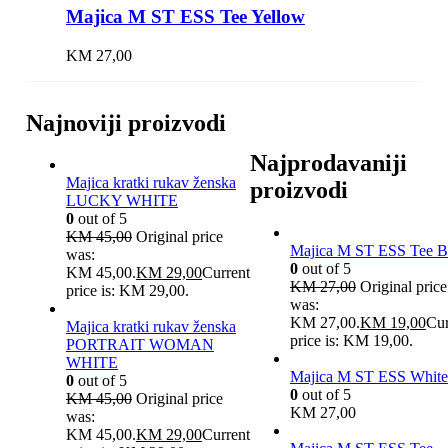
Majica M ST ESS Tee Yellow
KM
27,00
Najnoviji proizvodi
Najprodavaniji
Majica kratki rukav ženska
proizvodi
LUCKY WHITE
0
out of 5
KM
45,00
Original price
Majica M ST ESS Tee B
was:
0
out of 5
KM 45,00.
KM
29,00
Current
KM
27,00
Original price
price is: KM 29,00.
was:
KM 27,00.
KM
19,00
Cur
Majica kratki rukav ženska
price is: KM 19,00.
PORTRAIT WOMAN
WHITE
Majica M ST ESS White
0
out of 5
0
out of 5
KM
45,00
Original price
KM
27,00
was:
KM 45,00.
KM
29,00
Current