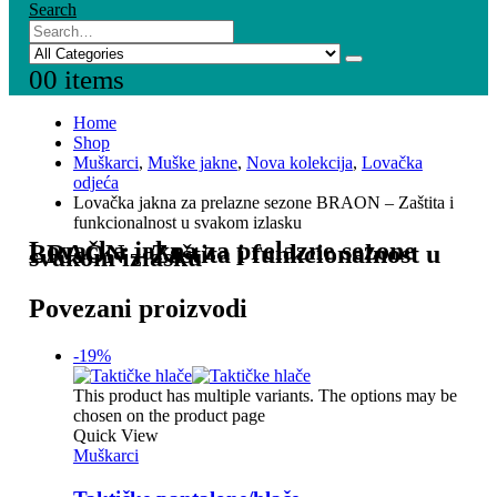
Search
0
0 items
Home
Shop
Muškarci
,
Muške jakne
,
Nova kolekcija
,
Lovačka
odjeća
Lovačka jakna za prelazne sezone BRAON – Zaštita i
funkcionalnost u svakom izlasku
Lovačka jakna za prelazne sezone
BRAON – Zaštita i funkcionalnost u
svakom izlasku
Povezani proizvodi
-19%
This product has multiple variants. The options may be
chosen on the product page
Quick View
Muškarci