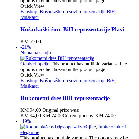
options may be chosen on the product page
Quick View
Fanshop
,
Košarkaški dresovi reprezentacije BiH
,
Muškarci
Košarkaški šorc BiH reprezentacije Plavi
KM
59,00
-21%
Nema na stanju
Odaberi opcije
This product has multiple variants. The
options may be chosen on the product page
Quick View
Fanshop
,
Košarkaški dresovi reprezentacije BiH
,
Muškarci
Rukometni dres BiH reprezentacije
KM
94,00
Original price was:
KM 94,00.
KM
74,00
Current price is: KM 74,00.
-19%
This product has multiple variants. The options may be