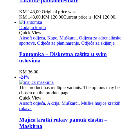
Taktičke pantalone/hlače
KM
148,00
Original price was:
KM 148,00.
KM
120,00
Current price is: KM 120,00.
Dodaj u korpu
Quick View
Airsoft odjeća
,
Kape
,
Muškarci
,
Odjeća za adrenalinske
sportove
,
Odjeća za planinarenje
,
Odjeća za skijanje
Fantomka – Diskretna zaštita u svim
uslovima
KM
36,00
-24%
This product has multiple variants. The options may be
chosen on the product page
Quick View
Airsoft odjeća
,
Akcija
,
Muškarci
,
Muške majice kratkih
rukava
Majica kratki rukav pamuk elastin –
Maskirna