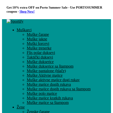
Get 10% extra OFF on Porto Summer Sale - Use
PORTOSUMMER
coupon -
Shop Now!
Muškarci
Muške čarape
Muške jakne
Muški šorcevi
Muške trenerke
Flis polar duksevi
Taktički duksevi
Muške dukserice
Muške dukserice sa štampom
Muške pantalone (hlače)
Muške Aktivne majice
Muške aktivne majice dugi rukav
Muške majice dugih rukava
Muške majice dugih rukava sa štampom
Muške polo majice
Muške majice kratkih rukava
Muške majice sa štampom
Žene
Ženske čarape