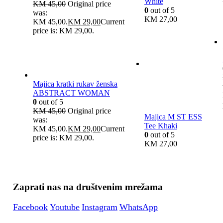
White
KM
45,00
Original price
0
out of 5
was:
KM
27,00
KM 45,00.
KM
29,00
Current
price is: KM 29,00.
Majica kratki rukav ženska
ABSTRACT WOMAN
0
out of 5
KM
45,00
Original price
Majica M ST ESS
was:
Tee Khaki
KM 45,00.
KM
29,00
Current
0
out of 5
price is: KM 29,00.
KM
27,00
Zaprati nas na društvenim mrežama
Facebook
Youtube
Instagram
WhatsApp