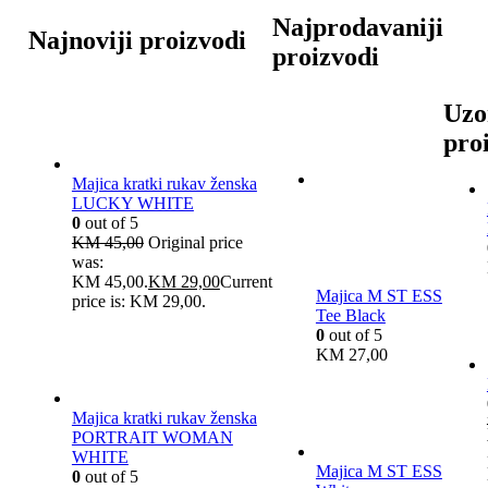
Najprodavaniji
Najnoviji proizvodi
proizvodi
Uzo
pro
Majica kratki rukav ženska
LUCKY WHITE
0
out of 5
KM
45,00
Original price
was:
KM 45,00.
KM
29,00
Current
Majica M ST ESS
price is: KM 29,00.
Tee Black
0
out of 5
KM
27,00
Majica kratki rukav ženska
PORTRAIT WOMAN
WHITE
Majica M ST ESS
0
out of 5