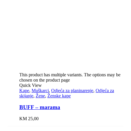
This product has multiple variants. The options may be
chosen on the product page
Quick View
Kape
,
Muškarci
,
Odjeća za planinarenje
,
Odjeća za
skijanje
,
Žene
,
Ženske kape
BUFF – marama
KM
25,00