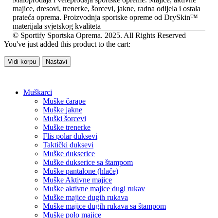
majice, dresovi, trenerke, šorcevi, jakne, radna odijela i ostala
prateća oprema. Proizvodnja sportske opreme od DrySkin™
materijala svjetskog kvaliteta
© Sportify Sportska Oprema. 2025. All Rights Reserved
You've just added this product to the cart:
Vidi korpu
Nastavi
Muškarci
Muške čarape
Muške jakne
Muški šorcevi
Muške trenerke
Flis polar duksevi
Taktički duksevi
Muške dukserice
Muške dukserice sa štampom
Muške pantalone (hlače)
Muške Aktivne majice
Muške aktivne majice dugi rukav
Muške majice dugih rukava
Muške majice dugih rukava sa štampom
Muške polo majice