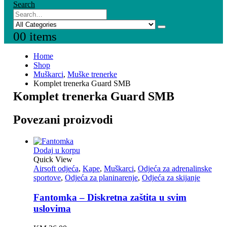
Search
0
0 items
Home
Shop
Muškarci
,
Muške trenerke
Komplet trenerka Guard SMB
Komplet trenerka Guard SMB
Povezani proizvodi
Dodaj u korpu
Quick View
Airsoft odjeća
,
Kape
,
Muškarci
,
Odjeća za adrenalinske
sportove
,
Odjeća za planinarenje
,
Odjeća za skijanje
Fantomka – Diskretna zaštita u svim
uslovima