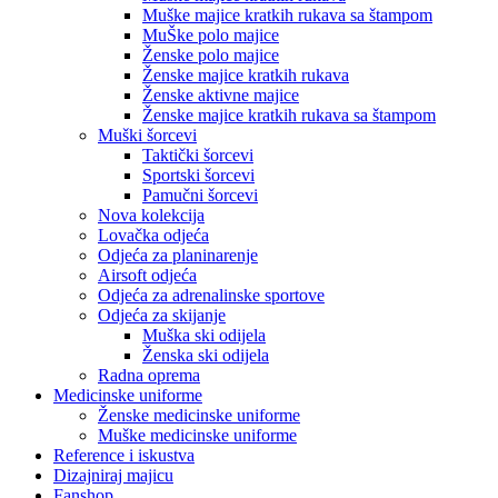
Muške majice kratkih rukava sa štampom
MuŠke polo majice
Ženske polo majice
Ženske majice kratkih rukava
Ženske aktivne majice
Ženske majice kratkih rukava sa štampom
Muški šorcevi
Taktički šorcevi
Sportski šorcevi
Pamučni šorcevi
Nova kolekcija
Lovačka odjeća
Odjeća za planinarenje
Airsoft odjeća
Odjeća za adrenalinske sportove
Odjeća za skijanje
Muška ski odijela
Ženska ski odijela
Radna oprema
Medicinske uniforme
Ženske medicinske uniforme
Muške medicinske uniforme
Reference i iskustva
Dizajniraj majicu
Fanshop