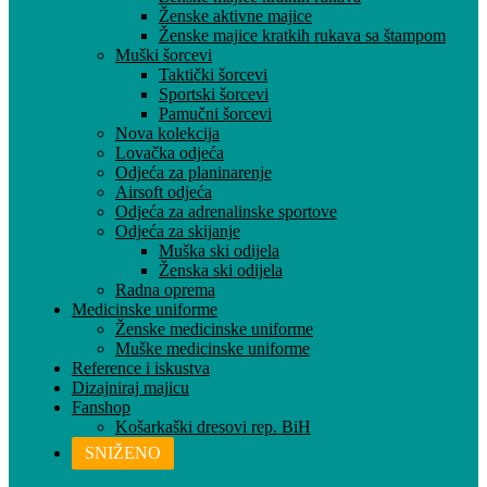
Ženske aktivne majice
Ženske majice kratkih rukava sa štampom
Muški šorcevi
Taktički šorcevi
Sportski šorcevi
Pamučni šorcevi
Nova kolekcija
Lovačka odjeća
Odjeća za planinarenje
Airsoft odjeća
Odjeća za adrenalinske sportove
Odjeća za skijanje
Muška ski odijela
Ženska ski odijela
Radna oprema
Medicinske uniforme
Ženske medicinske uniforme
Muške medicinske uniforme
Reference i iskustva
Dizajniraj majicu
Fanshop
Košarkaški dresovi rep. BiH
SNIŽENO