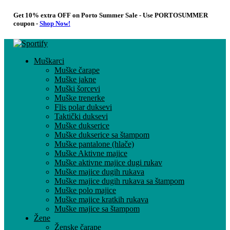
Get 10% extra OFF on Porto Summer Sale - Use
PORTOSUMMER
coupon -
Shop Now!
Muškarci
Muške čarape
Muške jakne
Muški šorcevi
Muške trenerke
Flis polar duksevi
Taktički duksevi
Muške dukserice
Muške dukserice sa štampom
Muške pantalone (hlače)
Muške Aktivne majice
Muške aktivne majice dugi rukav
Muške majice dugih rukava
Muške majice dugih rukava sa štampom
Muške polo majice
Muške majice kratkih rukava
Muške majice sa štampom
Žene
Ženske čarape