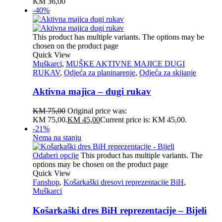
KM
36,00
-40%
This product has multiple variants. The options may be
chosen on the product page
Quick View
Muškarci
,
MUŠKE AKTIVNE MAJICE DUGI
RUKAV
,
Odjeća za planinarenje
,
Odjeća za skijanje
Aktivna majica – dugi rukav
KM
75,00
Original price was:
KM 75,00.
KM
45,00
Current price is: KM 45,00.
-21%
Nema na stanju
Odaberi opcije
This product has multiple variants. The
options may be chosen on the product page
Quick View
Fanshop
,
Košarkaški dresovi reprezentacije BiH
,
Muškarci
Košarkaški dres BiH reprezentacije – Bijeli