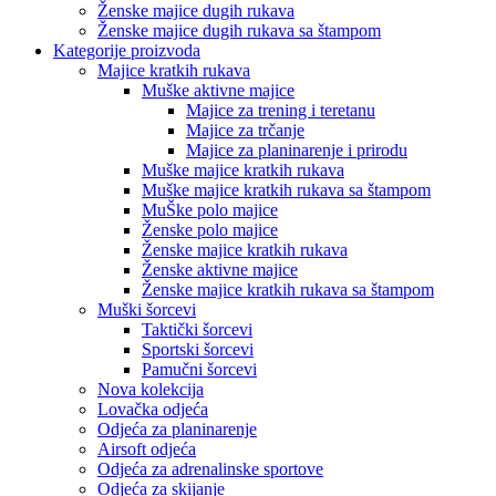
Ženske majice dugih rukava
Ženske majice dugih rukava sa štampom
Kategorije proizvoda
Majice kratkih rukava
Muške aktivne majice
Majice za trening i teretanu
Majice za trčanje
Majice za planinarenje i prirodu
Muške majice kratkih rukava
Muške majice kratkih rukava sa štampom
MuŠke polo majice
Ženske polo majice
Ženske majice kratkih rukava
Ženske aktivne majice
Ženske majice kratkih rukava sa štampom
Muški šorcevi
Taktički šorcevi
Sportski šorcevi
Pamučni šorcevi
Nova kolekcija
Lovačka odjeća
Odjeća za planinarenje
Airsoft odjeća
Odjeća za adrenalinske sportove
Odjeća za skijanje