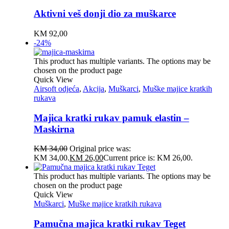
Aktivni veš donji dio za muškarce
KM
92,00
-24%
This product has multiple variants. The options may be
chosen on the product page
Quick View
Airsoft odjeća
,
Akcija
,
Muškarci
,
Muške majice kratkih
rukava
Majica kratki rukav pamuk elastin –
Maskirna
KM
34,00
Original price was:
KM 34,00.
KM
26,00
Current price is: KM 26,00.
This product has multiple variants. The options may be
chosen on the product page
Quick View
Muškarci
,
Muške majice kratkih rukava
Pamučna majica kratki rukav Teget