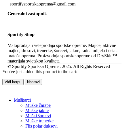
sportifysportskaoprema@gmail.com
Generalni zastupnik
Sportify Shop
Maloprodaja i veleprodaja sportske opreme. Majice, aktivne
majice, dresovi, trenerke, šorcevi, jakne, radna odijela i ostala
prateća oprema. Proizvodnja sportske opreme od DrySkin™
materijala svjetskog kvaliteta
© Sportify Sportska Oprema. 2025. All Rights Reserved
You've just added this product to the cart:
Vidi korpu
Nastavi
Muškarci
Muške čarape
Muške jakne
Muški šorcevi
Muške trenerke
Flis polar duksevi