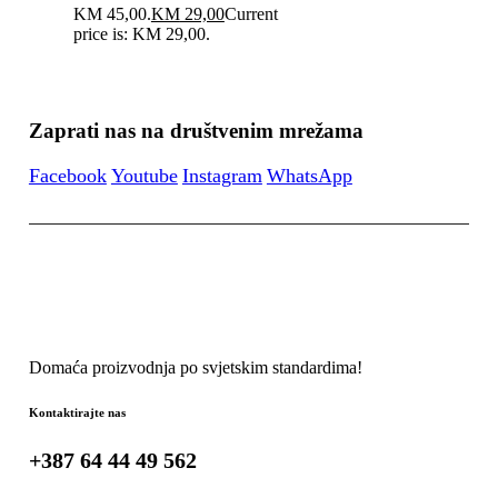
KM 45,00.
KM
29,00
Current
price is: KM 29,00.
Zaprati nas na društvenim mrežama
Facebook
Youtube
Instagram
WhatsApp
Domaća proizvodnja po svjetskim standardima!
Kontaktirajte nas
+387 64 44 49 562