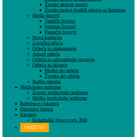
Ženske aktivne majice
Ženske majice kratkih rukava sa štampom
Muški šorcevi
Taktički šorcevi
Sportski šorcevi
Pamučni šorcevi
Nova kolekcija
Lovačka odjeća
Odjeća za planinarenje
Airsoft odjeća
Odjeća za adrenalinske sportove
Odjeća za skijanje
Muška ski odijela
Ženska ski odijela
Radna oprema
Medicinske uniforme
Ženske medicinske uniforme
Muške medicinske uniforme
Reference i iskustva
Dizajniraj majicu
Fanshop
Košarkaški dresovi rep. BiH
SNIŽENO