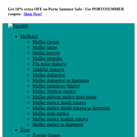
Get 10% extra OFF on Porto Summer Sale - Use
PORTOSUMMER
coupon -
Shop Now!
Muškarci
Muške čarape
Muške jakne
Muški šorcevi
Muške trenerke
Flis polar duksevi
Taktički duksevi
Muške dukserice
Muške dukserice sa štampom
Muške pantalone (hlače)
Muške Aktivne majice
Muške aktivne majice dugi rukav
Muške majice dugih rukava
Muške majice dugih rukava sa štampom
Muške polo majice
Muške majice kratkih rukava
Muške majice sa štampom
Žene
Ženske čarape