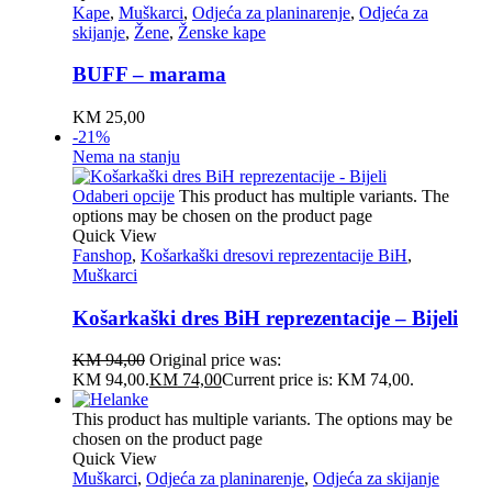
Kape
,
Muškarci
,
Odjeća za planinarenje
,
Odjeća za
skijanje
,
Žene
,
Ženske kape
BUFF – marama
KM
25,00
-21%
Nema na stanju
Odaberi opcije
This product has multiple variants. The
options may be chosen on the product page
Quick View
Fanshop
,
Košarkaški dresovi reprezentacije BiH
,
Muškarci
Košarkaški dres BiH reprezentacije – Bijeli
KM
94,00
Original price was:
KM 94,00.
KM
74,00
Current price is: KM 74,00.
This product has multiple variants. The options may be
chosen on the product page
Quick View
Muškarci
,
Odjeća za planinarenje
,
Odjeća za skijanje