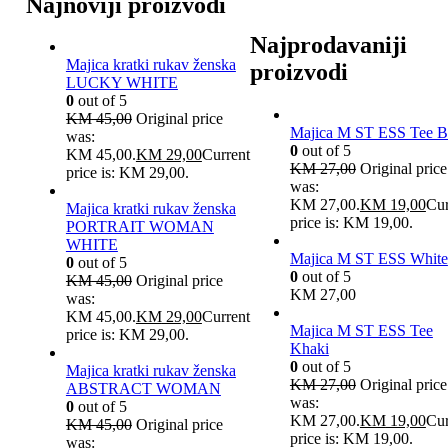
Najnoviji proizvodi
Najprodavaniji
Majica kratki rukav ženska
proizvodi
LUCKY WHITE
0
out of 5
KM
45,00
Original price
Majica M ST ESS Tee B
was:
0
out of 5
KM 45,00.
KM
29,00
Current
KM
27,00
Original price
price is: KM 29,00.
was:
KM 27,00.
KM
19,00
Cur
Majica kratki rukav ženska
price is: KM 19,00.
PORTRAIT WOMAN
WHITE
Majica M ST ESS White
0
out of 5
0
out of 5
KM
45,00
Original price
KM
27,00
was:
KM 45,00.
KM
29,00
Current
Majica M ST ESS Tee
price is: KM 29,00.
Khaki
0
out of 5
Majica kratki rukav ženska
KM
27,00
Original price
ABSTRACT WOMAN
was:
0
out of 5
KM 27,00.
KM
19,00
Cur
KM
45,00
Original price
price is: KM 19,00.
was: