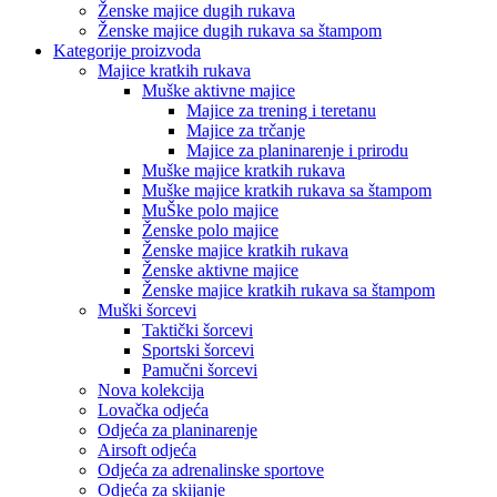
Ženske majice dugih rukava
Ženske majice dugih rukava sa štampom
Kategorije proizvoda
Majice kratkih rukava
Muške aktivne majice
Majice za trening i teretanu
Majice za trčanje
Majice za planinarenje i prirodu
Muške majice kratkih rukava
Muške majice kratkih rukava sa štampom
MuŠke polo majice
Ženske polo majice
Ženske majice kratkih rukava
Ženske aktivne majice
Ženske majice kratkih rukava sa štampom
Muški šorcevi
Taktički šorcevi
Sportski šorcevi
Pamučni šorcevi
Nova kolekcija
Lovačka odjeća
Odjeća za planinarenje
Airsoft odjeća
Odjeća za adrenalinske sportove
Odjeća za skijanje