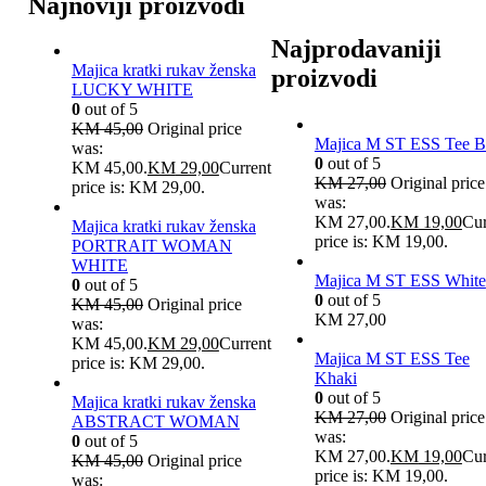
Najnoviji proizvodi
Najprodavaniji
Majica kratki rukav ženska
proizvodi
LUCKY WHITE
0
out of 5
KM
45,00
Original price
Majica M ST ESS Tee B
was:
0
out of 5
KM 45,00.
KM
29,00
Current
KM
27,00
Original price
price is: KM 29,00.
was:
KM 27,00.
KM
19,00
Cur
Majica kratki rukav ženska
price is: KM 19,00.
PORTRAIT WOMAN
WHITE
Majica M ST ESS White
0
out of 5
0
out of 5
KM
45,00
Original price
KM
27,00
was:
KM 45,00.
KM
29,00
Current
Majica M ST ESS Tee
price is: KM 29,00.
Khaki
0
out of 5
Majica kratki rukav ženska
KM
27,00
Original price
ABSTRACT WOMAN
was:
0
out of 5
KM 27,00.
KM
19,00
Cur
KM
45,00
Original price
price is: KM 19,00.
was: