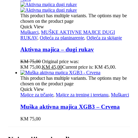
This product has multiple variants. The options may be
chosen on the product page
Quick View
Muškarci
,
MUŠKE AKTIVNE MAJICE DUGI
RUKAV
,
Odjeća za planinarenje
,
Odjeća za skijanje
Aktivna majica – dugi rukav
KM
75,00
Original price was:
KM 75,00.
KM
45,00
Current price is: KM 45,00.
This product has multiple variants. The options may be
chosen on the product page
Quick View
Majice za trčanje
,
Majice za trening i teretanu
,
Muškarci
Muška aktivna majica XGB3 – Crvena
KM
75,00