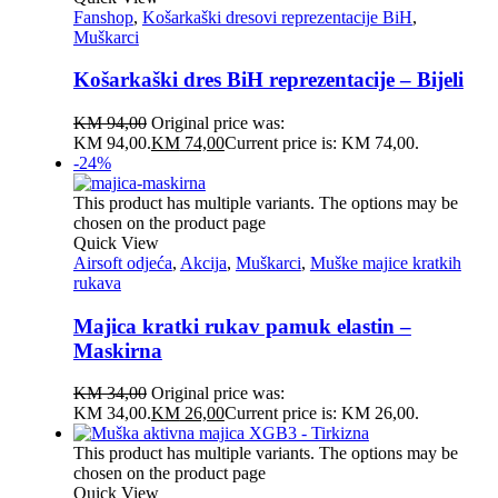
Fanshop
,
Košarkaški dresovi reprezentacije BiH
,
Muškarci
Košarkaški dres BiH reprezentacije – Bijeli
KM
94,00
Original price was:
KM 94,00.
KM
74,00
Current price is: KM 74,00.
-24%
This product has multiple variants. The options may be
chosen on the product page
Quick View
Airsoft odjeća
,
Akcija
,
Muškarci
,
Muške majice kratkih
rukava
Majica kratki rukav pamuk elastin –
Maskirna
KM
34,00
Original price was:
KM 34,00.
KM
26,00
Current price is: KM 26,00.
This product has multiple variants. The options may be
chosen on the product page
Quick View