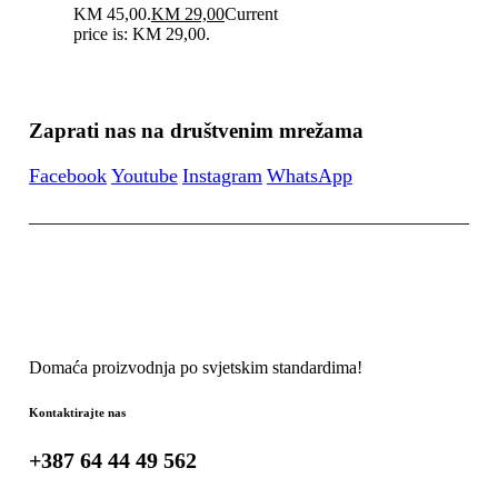
KM 45,00.
KM
29,00
Current
price is: KM 29,00.
Zaprati nas na društvenim mrežama
Facebook
Youtube
Instagram
WhatsApp
Domaća proizvodnja po svjetskim standardima!
Kontaktirajte nas
+387 64 44 49 562