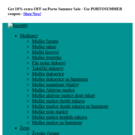
Get 10% extra OFF on Porto Summer Sale - Use
PORTOSUMMER
coupon -
Shop Now!
Muškarci
Muške čarape
Muške jakne
Muški šorcevi
Muške trenerke
Flis polar duksevi
Taktički duksevi
Muške dukserice
Muške dukserice sa štampom
Muške pantalone (hlače)
Muške Aktivne majice
Muške aktivne majice dugi rukav
Muške majice dugih rukava
Muške majice dugih rukava sa štampom
Muške polo majice
Muške majice kratkih rukava
Muške majice sa štampom
Žene
Ženske čarape