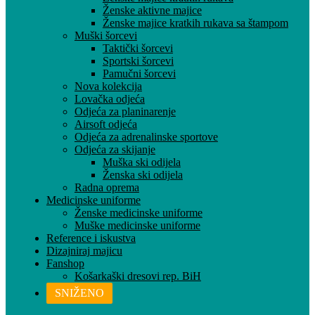
Ženske aktivne majice
Ženske majice kratkih rukava sa štampom
Muški šorcevi
Taktički šorcevi
Sportski šorcevi
Pamučni šorcevi
Nova kolekcija
Lovačka odjeća
Odjeća za planinarenje
Airsoft odjeća
Odjeća za adrenalinske sportove
Odjeća za skijanje
Muška ski odijela
Ženska ski odijela
Radna oprema
Medicinske uniforme
Ženske medicinske uniforme
Muške medicinske uniforme
Reference i iskustva
Dizajniraj majicu
Fanshop
Košarkaški dresovi rep. BiH
SNIŽENO