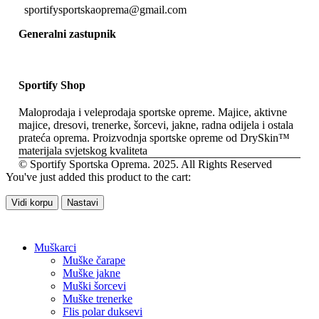
sportifysportskaoprema@gmail.com
Generalni zastupnik
Sportify Shop
Maloprodaja i veleprodaja sportske opreme. Majice, aktivne
majice, dresovi, trenerke, šorcevi, jakne, radna odijela i ostala
prateća oprema. Proizvodnja sportske opreme od DrySkin™
materijala svjetskog kvaliteta
© Sportify Sportska Oprema. 2025. All Rights Reserved
You've just added this product to the cart:
Vidi korpu
Nastavi
Muškarci
Muške čarape
Muške jakne
Muški šorcevi
Muške trenerke
Flis polar duksevi