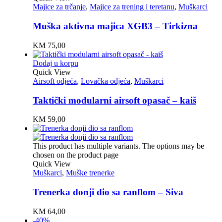
Majice za trčanje
,
Majice za trening i teretanu
,
Muškarci
Muška aktivna majica XGB3 – Tirkizna
KM
75,00
Dodaj u korpu
Quick View
Airsoft odjeća
,
Lovačka odjeća
,
Muškarci
Taktički modularni airsoft opasač – kaiš
KM
59,00
This product has multiple variants. The options may be
chosen on the product page
Quick View
Muškarci
,
Muške trenerke
Trenerka donji dio sa ranflom – Siva
KM
64,00
-40%