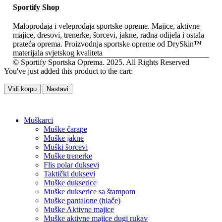
Sportify Shop
Maloprodaja i veleprodaja sportske opreme. Majice, aktivne
majice, dresovi, trenerke, šorcevi, jakne, radna odijela i ostala
prateća oprema. Proizvodnja sportske opreme od DrySkin™
materijala svjetskog kvaliteta
© Sportify Sportska Oprema. 2025. All Rights Reserved
You've just added this product to the cart:
Vidi korpu
Nastavi
Muškarci
Muške čarape
Muške jakne
Muški šorcevi
Muške trenerke
Flis polar duksevi
Taktički duksevi
Muške dukserice
Muške dukserice sa štampom
Muške pantalone (hlače)
Muške Aktivne majice
Muške aktivne majice dugi rukav