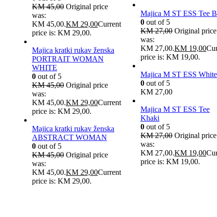
KM
45,00
Original price
Majica M ST ESS Tee B
was:
0
out of 5
KM 45,00.
KM
29,00
Current
KM
27,00
Original price
price is: KM 29,00.
was:
KM 27,00.
KM
19,00
Cur
Majica kratki rukav ženska
price is: KM 19,00.
PORTRAIT WOMAN
WHITE
Majica M ST ESS White
0
out of 5
0
out of 5
KM
45,00
Original price
KM
27,00
was:
KM 45,00.
KM
29,00
Current
Majica M ST ESS Tee
price is: KM 29,00.
Khaki
0
out of 5
Majica kratki rukav ženska
KM
27,00
Original price
ABSTRACT WOMAN
was:
0
out of 5
KM 27,00.
KM
19,00
Cur
KM
45,00
Original price
price is: KM 19,00.
was:
KM 45,00.
KM
29,00
Current
price is: KM 29,00.