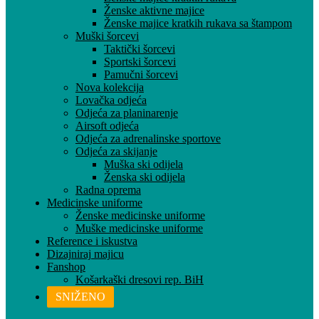
Ženske aktivne majice
Ženske majice kratkih rukava sa štampom
Muški šorcevi
Taktički šorcevi
Sportski šorcevi
Pamučni šorcevi
Nova kolekcija
Lovačka odjeća
Odjeća za planinarenje
Airsoft odjeća
Odjeća za adrenalinske sportove
Odjeća za skijanje
Muška ski odijela
Ženska ski odijela
Radna oprema
Medicinske uniforme
Ženske medicinske uniforme
Muške medicinske uniforme
Reference i iskustva
Dizajniraj majicu
Fanshop
Košarkaški dresovi rep. BiH
SNIŽENO