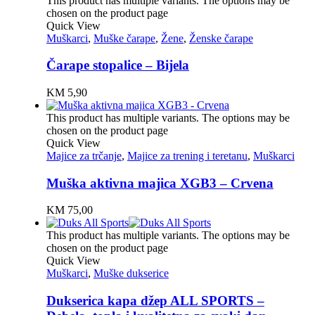
This product has multiple variants. The options may be
chosen on the product page
Quick View
Muškarci
,
Muške čarape
,
Žene
,
Ženske čarape
Čarape stopalice – Bijela
KM
5,90
This product has multiple variants. The options may be
chosen on the product page
Quick View
Majice za trčanje
,
Majice za trening i teretanu
,
Muškarci
Muška aktivna majica XGB3 – Crvena
KM
75,00
This product has multiple variants. The options may be
chosen on the product page
Quick View
Muškarci
,
Muške dukserice
Dukserica kapa džep ALL SPORTS –