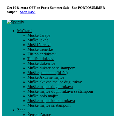
Get 10% extra OFF on Porto Summer Sale - Use
PORTOSUMMER
coupon -
Shop Now!
Muškarci
Muške čarape
Muške jakne
Muški šorcevi
Muške trenerke
Flis polar duksevi
Taktički duksevi
Muške dukserice
Muške dukserice sa štampom
Muške pantalone (hlače)
Muške Aktivne majice
Muške aktivne majice dugi rukav
Muške majice dugih rukava
Muške majice dugih rukava sa štampom
Muške polo majice
Muške majice kratkih rukava
Muške majice sa štampom
Žene
Ženske čarape