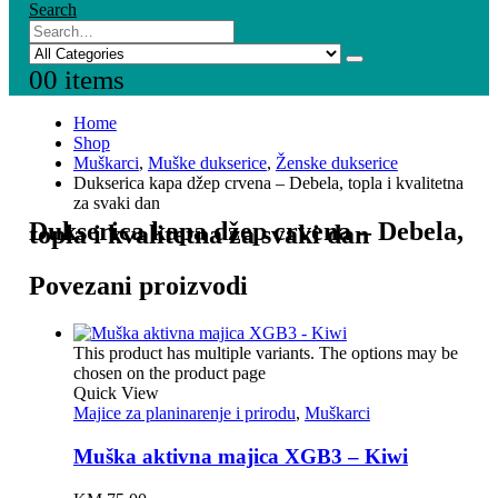
Search
0
0 items
Home
Shop
Muškarci
,
Muške dukserice
,
Ženske dukserice
Dukserica kapa džep crvena – Debela, topla i kvalitetna
za svaki dan
Dukserica kapa džep crvena – Debela,
topla i kvalitetna za svaki dan
Povezani proizvodi
This product has multiple variants. The options may be
chosen on the product page
Quick View
Majice za planinarenje i prirodu
,
Muškarci
Muška aktivna majica XGB3 – Kiwi