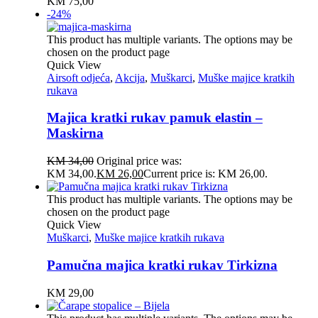
KM
75,00
-24%
This product has multiple variants. The options may be
chosen on the product page
Quick View
Airsoft odjeća
,
Akcija
,
Muškarci
,
Muške majice kratkih
rukava
Majica kratki rukav pamuk elastin –
Maskirna
KM
34,00
Original price was:
KM 34,00.
KM
26,00
Current price is: KM 26,00.
This product has multiple variants. The options may be
chosen on the product page
Quick View
Muškarci
,
Muške majice kratkih rukava
Pamučna majica kratki rukav Tirkizna
KM
29,00