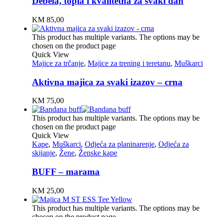
Debela, topla i kvalitetna za svaki dan
KM
85,00
This product has multiple variants. The options may be
chosen on the product page
Quick View
Majice za trčanje
,
Majice za trening i teretanu
,
Muškarci
Aktivna majica za svaki izazov – crna
KM
75,00
This product has multiple variants. The options may be
chosen on the product page
Quick View
Kape
,
Muškarci
,
Odjeća za planinarenje
,
Odjeća za
skijanje
,
Žene
,
Ženske kape
BUFF – marama
KM
25,00
This product has multiple variants. The options may be
chosen on the product page