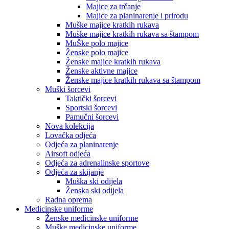
Majice za trčanje
Majice za planinarenje i prirodu
Muške majice kratkih rukava
Muške majice kratkih rukava sa štampom
MuŠke polo majice
Ženske polo majice
Ženske majice kratkih rukava
Ženske aktivne majice
Ženske majice kratkih rukava sa štampom
Muški šorcevi
Taktički šorcevi
Sportski šorcevi
Pamučni šorcevi
Nova kolekcija
Lovačka odjeća
Odjeća za planinarenje
Airsoft odjeća
Odjeća za adrenalinske sportove
Odjeća za skijanje
Muška ski odijela
Ženska ski odijela
Radna oprema
Medicinske uniforme
Ženske medicinske uniforme
Muške medicinske uniforme