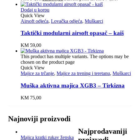
Dodaj u korpu
Quick View
Airsoft odjeća
,
Lovačka odjeća
,
Muškarci
Taktički modularni airsoft opasač – kaiš
KM
59,00
This product has multiple variants. The options may be
chosen on the product page
Quick View
Majice za trčanje
,
Majice za trening i teretanu
,
Muškarci
Muška aktivna majica XGB3 – Tirkizna
KM
75,00
Najnoviji proizvodi
Najprodavaniji
Majica kratki rukav ženska
proizvodi