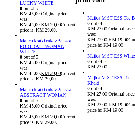
LUCKY WHITE
0
out of 5
KM
45,00
Original price
Majica M ST ESS Tee B
was:
0
out of 5
KM 45,00.
KM
29,00
Current
KM
27,00
Original price
price is: KM 29,00.
was:
KM 27,00.
KM
19,00
Cur
Majica kratki rukav ženska
price is: KM 19,00.
PORTRAIT WOMAN
WHITE
Majica M ST ESS White
0
out of 5
0
out of 5
KM
45,00
Original price
KM
27,00
was:
KM 45,00.
KM
29,00
Current
Majica M ST ESS Tee
price is: KM 29,00.
Khaki
0
out of 5
Majica kratki rukav ženska
KM
27,00
Original price
ABSTRACT WOMAN
was:
0
out of 5
KM 27,00.
KM
19,00
Cur
KM
45,00
Original price
price is: KM 19,00.
was:
KM 45,00.
KM
29,00
Current
price is: KM 29,00.