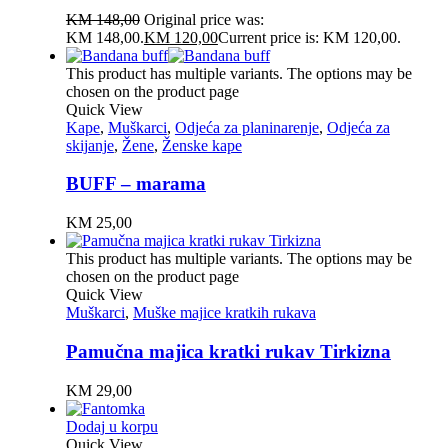
KM
148,00
Original price was:
KM 148,00.
KM
120,00
Current price is: KM 120,00.
This product has multiple variants. The options may be
chosen on the product page
Quick View
Kape
,
Muškarci
,
Odjeća za planinarenje
,
Odjeća za
skijanje
,
Žene
,
Ženske kape
BUFF – marama
KM
25,00
This product has multiple variants. The options may be
chosen on the product page
Quick View
Muškarci
,
Muške majice kratkih rukava
Pamučna majica kratki rukav Tirkizna
KM
29,00
Dodaj u korpu
Quick View