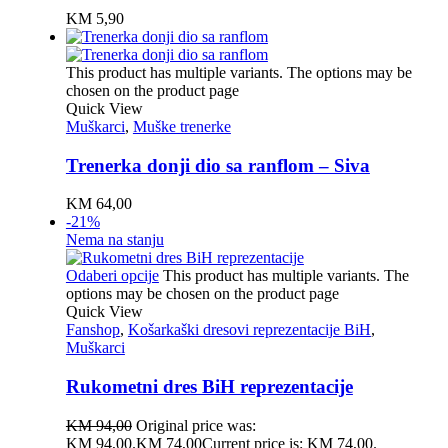
KM
5,90
This product has multiple variants. The options may be
chosen on the product page
Quick View
Muškarci
,
Muške trenerke
Trenerka donji dio sa ranflom – Siva
KM
64,00
-21%
Nema na stanju
Odaberi opcije
This product has multiple variants. The
options may be chosen on the product page
Quick View
Fanshop
,
Košarkaški dresovi reprezentacije BiH
,
Muškarci
Rukometni dres BiH reprezentacije
KM
94,00
Original price was:
KM 94,00.
KM
74,00
Current price is: KM 74,00.