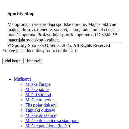
Sportify Shop
Maloprodaja i veleprodaja sportske opreme. Majice, aktivne
majice, dresovi, trenerke, šorcevi, jakne, radna odijela i ostala
prateća oprema. Proizvodnja sportske opreme od DrySkin™
materijala svjetskog kvaliteta
© Sportify Sportska Oprema. 2025. All Rights Reserved
You've just added this product to the cart:
Vidi korpu
Nastavi
Muškarci
Muške čarape
Muške jakne
Muški šorcevi
Muške trenerke
Flis polar duksevi
Taktički duksevi
Muške dukserice
Muške dukserice sa štampom
Muške pantalone (hlače)