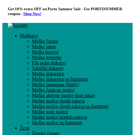
Get 10% extra OFF on Porto Summer Sale - Use
PORTOSUMMER
coupon -
Shop Now!
Muškarci
Muške čarape
Muške jakne
Muški šorcevi
Muške trenerke
Flis polar duksevi
Taktički duksevi
Muške dukserice
Muške dukserice sa štampom
Muške pantalone (hlače)
Muške Aktivne majice
Muške aktivne majice dugi rukav
Muške majice dugih rukava
Muške majice dugih rukava sa štampom
Muške polo majice
Muške majice kratkih rukava
Muške majice sa štampom
Žene
Ženske čarape