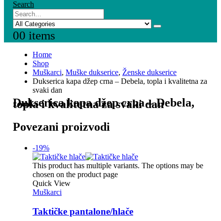
Search
0
0 items
Home
Shop
Muškarci
,
Muške dukserice
,
Ženske dukserice
Dukserica kapa džep crna – Debela, topla i kvalitetna za
svaki dan
Dukserica kapa džep crna – Debela,
topla i kvalitetna za svaki dan
Povezani proizvodi
-19%
This product has multiple variants. The options may be
chosen on the product page
Quick View
Muškarci
Taktičke pantalone/hlače