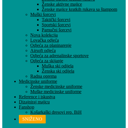
Ženske aktivne majice
Ženske majice kratkih rukava sa štampom
Muški šorcevi
Taktički šorcevi
Sportski šorcevi
Pamučni šorcevi
Nova kolekcija
Lovačka odjeća
Odjeća za planinarenje
Airsoft odjeća
Odjeća za adrenalinske sportove
Odjeća za skijanje
Muška ski odijela
Ženska ski odijela
Radna oprema
Medicinske uniforme
Ženske medicinske uniforme
Muške medicinske uniforme
Reference i iskustva
Dizajniraj majicu
Fanshop
Košarkaški dresovi rep. BiH
SNIŽENO