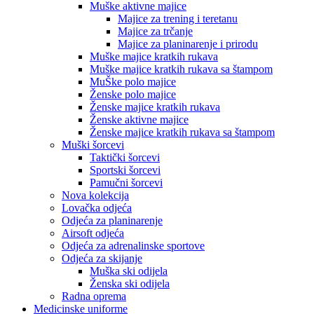
Muške aktivne majice
Majice za trening i teretanu
Majice za trčanje
Majice za planinarenje i prirodu
Muške majice kratkih rukava
Muške majice kratkih rukava sa štampom
MuŠke polo majice
Ženske polo majice
Ženske majice kratkih rukava
Ženske aktivne majice
Ženske majice kratkih rukava sa štampom
Muški šorcevi
Taktički šorcevi
Sportski šorcevi
Pamučni šorcevi
Nova kolekcija
Lovačka odjeća
Odjeća za planinarenje
Airsoft odjeća
Odjeća za adrenalinske sportove
Odjeća za skijanje
Muška ski odijela
Ženska ski odijela
Radna oprema
Medicinske uniforme