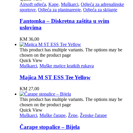
Airsoft odjeća
,
Kape
,
Muškarci
,
Odjeća za adrenalinske
sportove
,
Odjeća za planinarenje
,
Odjeća za skijanje
Fantomka – Diskretna zaštita u svim
uslovima
KM
36,00
This product has multiple variants. The options may be
chosen on the product page
Quick View
Muškarci
,
Muške majice kratkih rukava
Majica M ST ESS Tee Yellow
KM
27,00
This product has multiple variants. The options may be
chosen on the product page
Quick View
Muškarci
,
Muške čarape
,
Žene
,
Ženske čarape
Čarape stopalice – Bijela