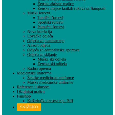
Ženske aktivne majice
Ženske majice kratkih rukava sa štampom
Muški šorcevi
Taktički šorcevi
Sportski šorcevi
Pamučni šorcevi
Nova kolekcija
Lovačka odjeća
Odjeća za planinarenje
Airsoft odjeća
Odjeća za adrenalinske sportove
Odjeća za skijanje
Muška ski odijela
Ženska ski odijela
Radna oprema
Medicinske uniforme
Ženske medicinske uniforme
Muške medicinske uniforme
Reference i iskustva
Dizajniraj majicu
Fanshop
Košarkaški dresovi rep. BiH
SNIŽENO