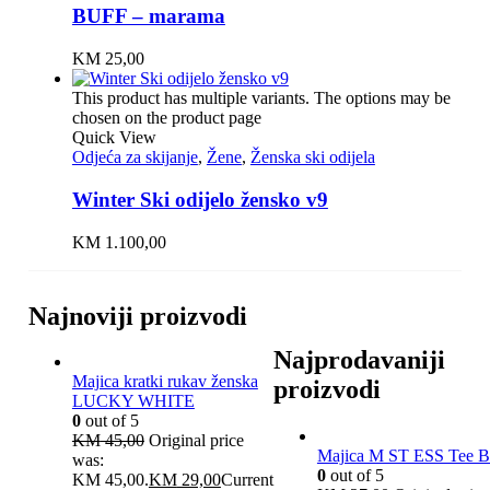
BUFF – marama
KM
25,00
This product has multiple variants. The options may be
chosen on the product page
Quick View
Odjeća za skijanje
,
Žene
,
Ženska ski odijela
Winter Ski odijelo žensko v9
KM
1.100,00
Najnoviji proizvodi
Najprodavaniji
Majica kratki rukav ženska
proizvodi
LUCKY WHITE
0
out of 5
KM
45,00
Original price
Majica M ST ESS Tee B
was:
0
out of 5
KM 45,00.
KM
29,00
Current