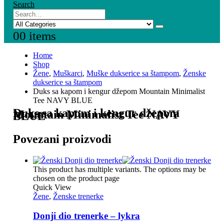
Search
0
0 items
Home
Shop
Žene
,
Muškarci
,
Muške dukserice sa štampom
,
Ženske
dukserice sa štampom
Duks sa kapom i kengur džepom Mountain Minimalist
Tee NAVY BLUE
Duks sa kapom i kengur džepom
Mountain Minimalist Tee NAVY
BLUE
Povezani proizvodi
This product has multiple variants. The options may be
chosen on the product page
Quick View
Žene
,
Ženske trenerke
Donji dio trenerke – lykra