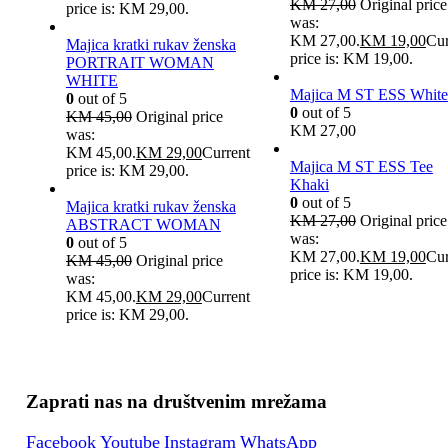
KM
27,00
Original price
price is: KM 29,00.
was:
KM 27,00.
KM
19,00
Cur
Majica kratki rukav ženska
price is: KM 19,00.
PORTRAIT WOMAN
WHITE
Majica M ST ESS White
0
out of 5
0
out of 5
KM
45,00
Original price
KM
27,00
was:
KM 45,00.
KM
29,00
Current
Majica M ST ESS Tee
price is: KM 29,00.
Khaki
0
out of 5
Majica kratki rukav ženska
KM
27,00
Original price
ABSTRACT WOMAN
was:
0
out of 5
KM 27,00.
KM
19,00
Cur
KM
45,00
Original price
price is: KM 19,00.
was:
KM 45,00.
KM
29,00
Current
price is: KM 29,00.
Zaprati nas na društvenim mrežama
Facebook
Youtube
Instagram
WhatsApp