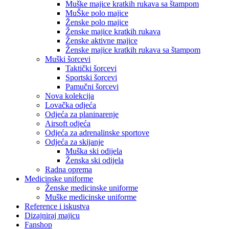
Muške majice kratkih rukava sa štampom
MuŠke polo majice
Ženske polo majice
Ženske majice kratkih rukava
Ženske aktivne majice
Ženske majice kratkih rukava sa štampom
Muški šorcevi
Taktički šorcevi
Sportski šorcevi
Pamučni šorcevi
Nova kolekcija
Lovačka odjeća
Odjeća za planinarenje
Airsoft odjeća
Odjeća za adrenalinske sportove
Odjeća za skijanje
Muška ski odijela
Ženska ski odijela
Radna oprema
Medicinske uniforme
Ženske medicinske uniforme
Muške medicinske uniforme
Reference i iskustva
Dizajniraj majicu
Fanshop