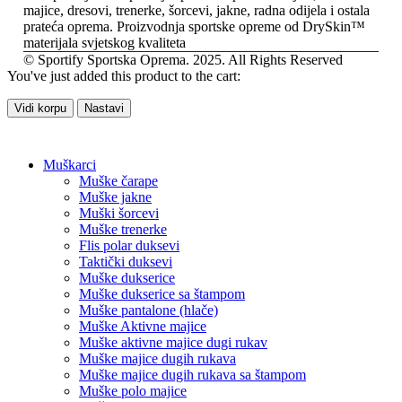
majice, dresovi, trenerke, šorcevi, jakne, radna odijela i ostala
prateća oprema. Proizvodnja sportske opreme od DrySkin™
materijala svjetskog kvaliteta
© Sportify Sportska Oprema. 2025. All Rights Reserved
You've just added this product to the cart:
Vidi korpu
Nastavi
Muškarci
Muške čarape
Muške jakne
Muški šorcevi
Muške trenerke
Flis polar duksevi
Taktički duksevi
Muške dukserice
Muške dukserice sa štampom
Muške pantalone (hlače)
Muške Aktivne majice
Muške aktivne majice dugi rukav
Muške majice dugih rukava
Muške majice dugih rukava sa štampom
Muške polo majice