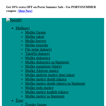
Get 10% extra OFF on Porto Summer Sale - Use
PORTOSUMMER
coupon -
Shop Now!
Muškarci
Muške čarape
Muške jakne
Muški šorcevi
Muške trenerke
Flis polar duksevi
Taktički duksevi
Muške dukserice
Muške dukserice sa štampom
Muške pantalone (hlače)
Muške Aktivne majice
Muške aktivne majice dugi rukav
Muške majice dugih rukava
Muške majice dugih rukava sa štampom
Muške polo majice
Muške majice kratkih rukava
Muške majice sa štampom
Žene
Ženske čarape