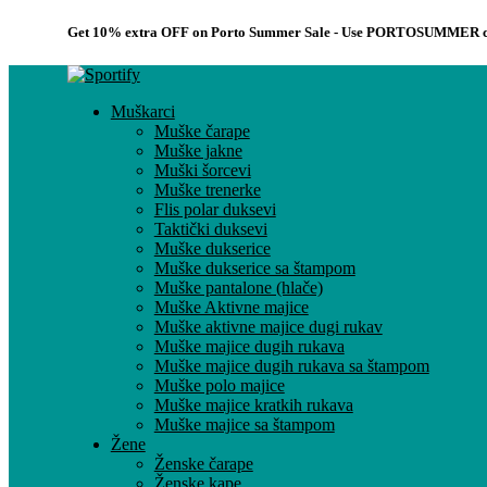
Get 10% extra OFF on Porto Summer Sale - Use
PORTOSUMMER
c
Muškarci
Muške čarape
Muške jakne
Muški šorcevi
Muške trenerke
Flis polar duksevi
Taktički duksevi
Muške dukserice
Muške dukserice sa štampom
Muške pantalone (hlače)
Muške Aktivne majice
Muške aktivne majice dugi rukav
Muške majice dugih rukava
Muške majice dugih rukava sa štampom
Muške polo majice
Muške majice kratkih rukava
Muške majice sa štampom
Žene
Ženske čarape
Ženske kape