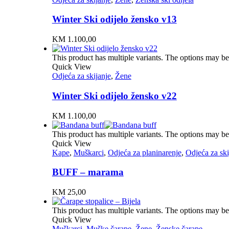
Winter Ski odijelo žensko v13
KM
1.100,00
This product has multiple variants. The options may b
Quick View
Odjeća za skijanje
,
Žene
Winter Ski odijelo žensko v22
KM
1.100,00
This product has multiple variants. The options may b
Quick View
Kape
,
Muškarci
,
Odjeća za planinarenje
,
Odjeća za ski
BUFF – marama
KM
25,00
This product has multiple variants. The options may b
Quick View
Muškarci
,
Muške čarape
,
Žene
,
Ženske čarape