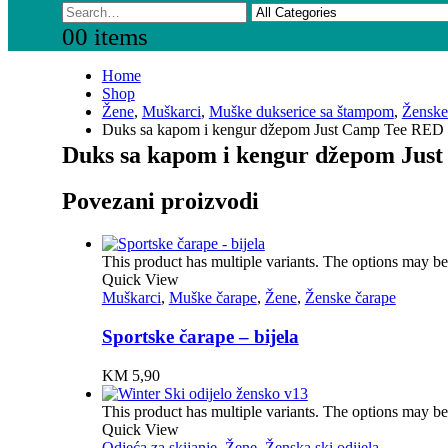
0
0 items
Home
Shop
Žene
,
Muškarci
,
Muške dukserice sa štampom
,
Ženske
Duks sa kapom i kengur džepom Just Camp Tee RED
Duks sa kapom i kengur džepom Jus
Povezani proizvodi
This product has multiple variants. The options may b
Quick View
Muškarci
,
Muške čarape
,
Žene
,
Ženske čarape
Sportske čarape – bijela
KM
5,90
This product has multiple variants. The options may b
Quick View
Odjeća za skijanje
,
Žene
,
Ženska ski odijela