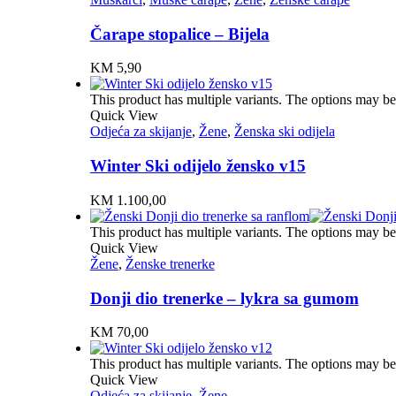
Čarape stopalice – Bijela
KM
5,90
This product has multiple variants. The options may b
Quick View
Odjeća za skijanje
,
Žene
,
Ženska ski odijela
Winter Ski odijelo žensko v15
KM
1.100,00
This product has multiple variants. The options may b
Quick View
Žene
,
Ženske trenerke
Donji dio trenerke – lykra sa gumom
KM
70,00
This product has multiple variants. The options may b
Quick View
Odjeća za skijanje
,
Žene