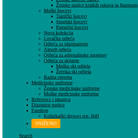
Ženske majice kratkih rukava sa štampom
Muški šorcevi
Taktički šorcevi
Sportski šorcevi
Pamučni šorcevi
Nova kolekcija
Lovačka odjeća
Odjeća za planinarenje
Airsoft odjeća
Odjeća za adrenalinske sportove
Odjeća za skijanje
Muška ski odijela
Ženska ski odijela
Radna oprema
Medicinske uniforme
Ženske medicinske uniforme
Muške medicinske uniforme
Reference i iskustva
Dizajniraj majicu
Fanshop
Košarkaški dresovi rep. BiH
SNIŽENO
Search