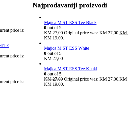
Najprodavaniji proizvodi
Majica M ST ESS Tee Black
0
out of 5
rrent price is:
KM
27,00
Original price was: KM 27,00.
KM
KM 19,00.
HITE
Majica M ST ESS White
0
out of 5
rrent price is:
KM
27,00
Majica M ST ESS Tee Khaki
0
out of 5
KM
27,00
Original price was: KM 27,00.
KM
rrent price is:
KM 19,00.