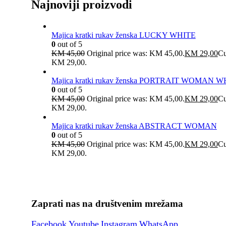
Najnoviji proizvodi
Majica kratki rukav ženska LUCKY WHITE
0
out of 5
KM
45,00
Original price was: KM 45,00.
KM
29,00
Cu
KM 29,00.
Majica kratki rukav ženska PORTRAIT WOMAN W
0
out of 5
KM
45,00
Original price was: KM 45,00.
KM
29,00
Cu
KM 29,00.
Majica kratki rukav ženska ABSTRACT WOMAN
0
out of 5
KM
45,00
Original price was: KM 45,00.
KM
29,00
Cu
KM 29,00.
Zaprati nas na društvenim mrežama
Facebook
Youtube
Instagram
WhatsApp