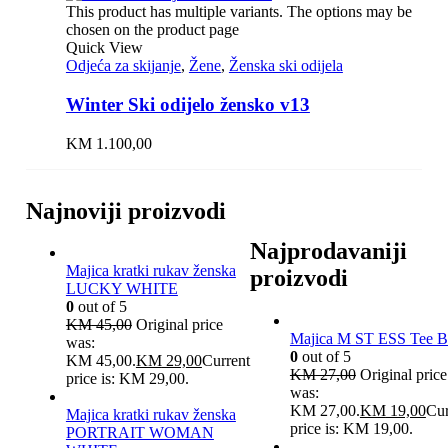
This product has multiple variants. The options may be
chosen on the product page
Quick View
Odjeća za skijanje
,
Žene
,
Ženska ski odijela
Winter Ski odijelo žensko v13
KM
1.100,00
Najnoviji proizvodi
Najprodavaniji
Majica kratki rukav ženska
proizvodi
LUCKY WHITE
0
out of 5
KM
45,00
Original price
Majica M ST ESS Tee B
was:
0
out of 5
KM 45,00.
KM
29,00
Current
KM
27,00
Original price
price is: KM 29,00.
was:
KM 27,00.
KM
19,00
Cur
Majica kratki rukav ženska
price is: KM 19,00.
PORTRAIT WOMAN