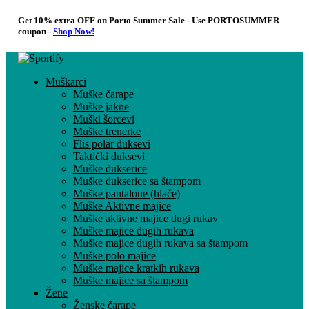
Get 10% extra OFF on Porto Summer Sale - Use
PORTOSUMMER
coupon -
Shop Now!
Muškarci
Muške čarape
Muške jakne
Muški šorcevi
Muške trenerke
Flis polar duksevi
Taktički duksevi
Muške dukserice
Muške dukserice sa štampom
Muške pantalone (hlače)
Muške Aktivne majice
Muške aktivne majice dugi rukav
Muške majice dugih rukava
Muške majice dugih rukava sa štampom
Muške polo majice
Muške majice kratkih rukava
Muške majice sa štampom
Žene
Ženske čarape