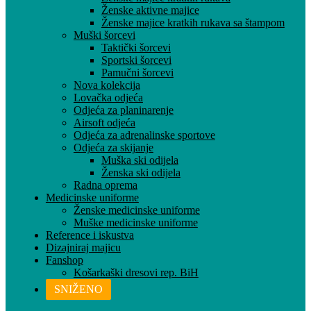
Ženske aktivne majice
Ženske majice kratkih rukava sa štampom
Muški šorcevi
Taktički šorcevi
Sportski šorcevi
Pamučni šorcevi
Nova kolekcija
Lovačka odjeća
Odjeća za planinarenje
Airsoft odjeća
Odjeća za adrenalinske sportove
Odjeća za skijanje
Muška ski odijela
Ženska ski odijela
Radna oprema
Medicinske uniforme
Ženske medicinske uniforme
Muške medicinske uniforme
Reference i iskustva
Dizajniraj majicu
Fanshop
Košarkaški dresovi rep. BiH
SNIŽENO