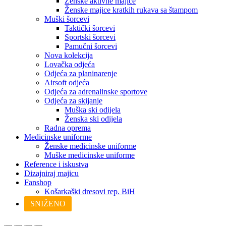
Ženske aktivne majice
Ženske majice kratkih rukava sa štampom
Muški šorcevi
Taktički šorcevi
Sportski šorcevi
Pamučni šorcevi
Nova kolekcija
Lovačka odjeća
Odjeća za planinarenje
Airsoft odjeća
Odjeća za adrenalinske sportove
Odjeća za skijanje
Muška ski odijela
Ženska ski odijela
Radna oprema
Medicinske uniforme
Ženske medicinske uniforme
Muške medicinske uniforme
Reference i iskustva
Dizajniraj majicu
Fanshop
Košarkaški dresovi rep. BiH
SNIŽENO