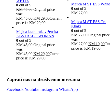
WHITE
Majica M ST ESS White
0
out of 5
0
out of 5
KM
45,00
Original price
KM
27,00
was:
KM 45,00.
KM
29,00
Current
Majica M ST ESS Tee
price is: KM 29,00.
Khaki
0
out of 5
Majica kratki rukav ženska
KM
27,00
Original price
ABSTRACT WOMAN
was:
0
out of 5
KM 27,00.
KM
19,00
Cur
KM
45,00
Original price
price is: KM 19,00.
was:
KM 45,00.
KM
29,00
Current
price is: KM 29,00.
Zaprati nas na društvenim mrežama
Facebook
Youtube
Instagram
WhatsApp