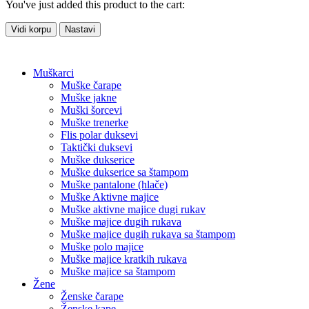
You've just added this product to the cart:
Vidi korpu
Nastavi
Muškarci
Muške čarape
Muške jakne
Muški šorcevi
Muške trenerke
Flis polar duksevi
Taktički duksevi
Muške dukserice
Muške dukserice sa štampom
Muške pantalone (hlače)
Muške Aktivne majice
Muške aktivne majice dugi rukav
Muške majice dugih rukava
Muške majice dugih rukava sa štampom
Muške polo majice
Muške majice kratkih rukava
Muške majice sa štampom
Žene
Ženske čarape
Ženske kape