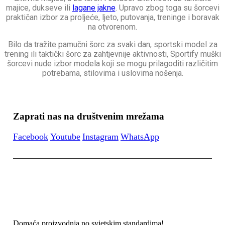
majice, dukseve ili
lagane jakne
. Upravo zbog toga su šorcevi
praktičan izbor za proljeće, ljeto, putovanja, treninge i boravak
na otvorenom.
Bilo da tražite pamučni šorc za svaki dan, sportski model za
trening ili taktički šorc za zahtjevnije aktivnosti, Sportify muški
šorcevi nude izbor modela koji se mogu prilagoditi različitim
potrebama, stilovima i uslovima nošenja.
Zaprati nas na društvenim mrežama
Facebook
Youtube
Instagram
WhatsApp
Domaća proizvodnja po svjetskim standardima!