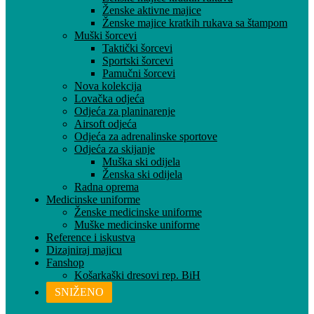
Ženske aktivne majice
Ženske majice kratkih rukava sa štampom
Muški šorcevi
Taktički šorcevi
Sportski šorcevi
Pamučni šorcevi
Nova kolekcija
Lovačka odjeća
Odjeća za planinarenje
Airsoft odjeća
Odjeća za adrenalinske sportove
Odjeća za skijanje
Muška ski odijela
Ženska ski odijela
Radna oprema
Medicinske uniforme
Ženske medicinske uniforme
Muške medicinske uniforme
Reference i iskustva
Dizajniraj majicu
Fanshop
Košarkaški dresovi rep. BiH
SNIŽENO