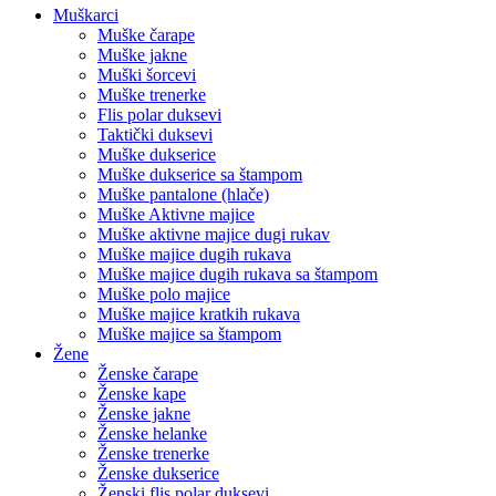
Muškarci
Muške čarape
Muške jakne
Muški šorcevi
Muške trenerke
Flis polar duksevi
Taktički duksevi
Muške dukserice
Muške dukserice sa štampom
Muške pantalone (hlače)
Muške Aktivne majice
Muške aktivne majice dugi rukav
Muške majice dugih rukava
Muške majice dugih rukava sa štampom
Muške polo majice
Muške majice kratkih rukava
Muške majice sa štampom
Žene
Ženske čarape
Ženske kape
Ženske jakne
Ženske helanke
Ženske trenerke
Ženske dukserice
Ženski flis polar duksevi