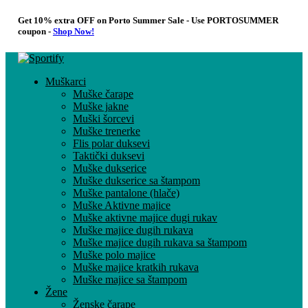
Get 10% extra OFF on Porto Summer Sale - Use
PORTOSUMMER
coupon -
Shop Now!
Muškarci
Muške čarape
Muške jakne
Muški šorcevi
Muške trenerke
Flis polar duksevi
Taktički duksevi
Muške dukserice
Muške dukserice sa štampom
Muške pantalone (hlače)
Muške Aktivne majice
Muške aktivne majice dugi rukav
Muške majice dugih rukava
Muške majice dugih rukava sa štampom
Muške polo majice
Muške majice kratkih rukava
Muške majice sa štampom
Žene
Ženske čarape