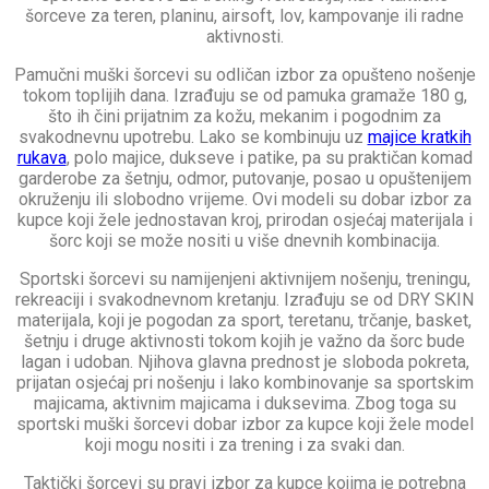
šorceve za teren, planinu, airsoft, lov, kampovanje ili radne
aktivnosti.
Pamučni muški šorcevi su odličan izbor za opušteno nošenje
tokom toplijih dana. Izrađuju se od pamuka gramaže 180 g,
što ih čini prijatnim za kožu, mekanim i pogodnim za
svakodnevnu upotrebu. Lako se kombinuju uz
majice kratkih
rukava
, polo majice, dukseve i patike, pa su praktičan komad
garderobe za šetnju, odmor, putovanje, posao u opuštenijem
okruženju ili slobodno vrijeme. Ovi modeli su dobar izbor za
kupce koji žele jednostavan kroj, prirodan osjećaj materijala i
šorc koji se može nositi u više dnevnih kombinacija.
Sportski šorcevi su namijenjeni aktivnijem nošenju, treningu,
rekreaciji i svakodnevnom kretanju. Izrađuju se od DRY SKIN
materijala, koji je pogodan za sport, teretanu, trčanje, basket,
šetnju i druge aktivnosti tokom kojih je važno da šorc bude
lagan i udoban. Njihova glavna prednost je sloboda pokreta,
prijatan osjećaj pri nošenju i lako kombinovanje sa sportskim
majicama, aktivnim majicama i duksevima. Zbog toga su
sportski muški šorcevi dobar izbor za kupce koji žele model
koji mogu nositi i za trening i za svaki dan.
Taktički šorcevi su pravi izbor za kupce kojima je potrebna