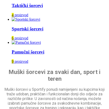
Taktički šorcevi
4
proizvod
Sportski šorcevi
6
proizvod
Pamučni šorcevi
9
proizvod
Muški šorcevi za svaki dan, sport i
teren
Muški šorcevi u Sportify ponudi namijenjeni su kupcima koji
traže udoban, praktičan i funkcionalan donji dio odjeće za
različite prilike. U zavisnosti od načina nošenja, možete
izabrati pamučne šorceve za svakodnevne kombinacije,
sportske šorceve za trening i rekreaciju, kao i taktičke