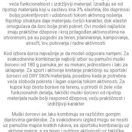
veća funkcionalnost i izdržljiviji materijal. Izrađuju se od
ripstop materijala koji u sastavu ima 3% elastina, što doprinosi
boljoj pokretljivosti i udobnosti tokom aktivnog nošenja.
Ripstop struktura daje materijalu čvršći karakter, dok elastin
omogućava da šorc bolje prati pokret. Ovi modeli najčešće
imaju praktične džepove i kroj prilagođen aktivnostima na
otvorenom, pa su pogodni za teren, planinarenje, kampovanje,
airsoft, lov, putovanja i radne aktivnosti.
Kod izbora šorca najvažnije je da model odgovara namjeni. Za
svakodnevne kombinacije najbolji izbor su pamučni muški
šorcevi od 180 g pamuka, jer su mekani, jednostavni i laki za
uklapanje. Za sport i aktivnije kretanje praktičniji su sportski
šorcevi od DRY SKIN materijala, posebno kada je potrebna
veća sloboda pokreta i lagan osjećaj tokom aktivnosti. Za
kupce koji često borave na terenu, u prirodi ili žele više
funkcionalnih detalja, taktički muški šorcevi od ripstop
materijala nude bolji raspored džepova, veću praktičnost i
izdržljiviji karakter.
Muški šorcevi se lako kombinuju sa različitim gornjim
dijelovima garderobe. Za svakodnevni izgled mogu se nositi
uz pamučne majice kratkih rukava, za sportsku kombinaciju uz
aktivne majice, a za teren i outdoor aktivnosti uz taktičke