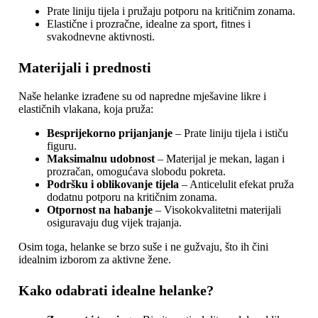
Prate liniju tijela i pružaju potporu na kritičnim zonama.
Elastične i prozračne, idealne za sport, fitnes i
svakodnevne aktivnosti.
Materijali i prednosti
Naše helanke izrađene su od napredne mješavine likre i
elastičnih vlakana, koja pruža:
Besprijekorno prijanjanje
– Prate liniju tijela i ističu
figuru.
Maksimalnu udobnost
– Materijal je mekan, lagan i
prozračan, omogućava slobodu pokreta.
Podršku i oblikovanje tijela
– Anticelulit efekat pruža
dodatnu potporu na kritičnim zonama.
Otpornost na habanje
– Visokokvalitetni materijali
osiguravaju dug vijek trajanja.
Osim toga, helanke se brzo suše i ne gužvaju, što ih čini
idealnim izborom za aktivne žene.
Kako odabrati idealne helanke?