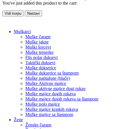
You've just added this product to the cart:
Vidi korpu
Nastavi
Muškarci
Muške čarape
Muške jakne
Muški šorcevi
Muške trenerke
Flis polar duksevi
Taktički duksevi
Muške dukserice
Muške dukserice sa štampom
Muške pantalone (hlače)
Muške Aktivne majice
Muške aktivne majice dugi rukav
Muške majice dugih rukava
Muške majice dugih rukava sa štampom
Muške polo majice
Muške majice kratkih rukava
Muške majice sa štampom
Žene
Ženske čarape