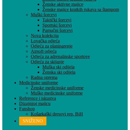
Ženske aktivne majice
Ženske majice kratkih rukava sa štampom
Muški šorcevi
Taktički šorcevi
Sportski šorcevi
Pamučni šorcevi
Nova kolekcija
Lovačka odjeća
Odjeća za planinarenje
Airsoft odjeća
Odjeća za adrenalinske sportove
Odjeća za skijanje
Muška ski odijela
Ženska ski odijela
Radna oprema
Medicinske uniforme
Ženske medicinske uniforme
Muške medicinske uniforme
Reference i iskustva
Dizajniraj majicu
Fanshop
Košarkaški dresovi rep. BiH
SNIŽENO