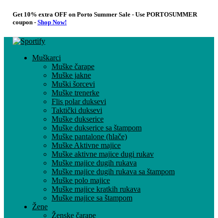
Get 10% extra OFF on Porto Summer Sale - Use
PORTOSUMMER
coupon -
Shop Now!
Muškarci
Muške čarape
Muške jakne
Muški šorcevi
Muške trenerke
Flis polar duksevi
Taktički duksevi
Muške dukserice
Muške dukserice sa štampom
Muške pantalone (hlače)
Muške Aktivne majice
Muške aktivne majice dugi rukav
Muške majice dugih rukava
Muške majice dugih rukava sa štampom
Muške polo majice
Muške majice kratkih rukava
Muške majice sa štampom
Žene
Ženske čarape