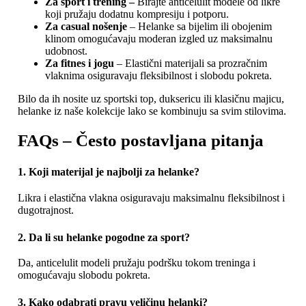
Za sport i trening –
Birajte anticelulit modele od likre
koji pružaju dodatnu kompresiju i potporu.
Za casual nošenje
– Helanke sa bijelim ili obojenim
klinom omogućavaju moderan izgled uz maksimalnu
udobnost.
Za fitnes i jogu
– Elastični materijali sa prozračnim
vlaknima osiguravaju fleksibilnost i slobodu pokreta.
Bilo da ih nosite uz sportski top, duksericu ili klasičnu majicu,
helanke iz naše kolekcije lako se kombinuju sa svim stilovima.
FAQs – Često postavljana pitanja
1. Koji materijal je najbolji za helanke?
Likra i elastična vlakna osiguravaju maksimalnu fleksibilnost i
dugotrajnost.
2. Da li su helanke pogodne za sport?
Da, anticelulit modeli pružaju podršku tokom treninga i
omogućavaju slobodu pokreta.
3. Kako odabrati pravu veličinu helanki?