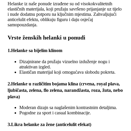
Helanke iz naše ponude izrađene su od visokokvalitetnih
elastičnih materijala, koji pružaju savršeno prijanjanje uz tijelo
i nude dodatnu potporu na ključnim mjestima. Zahvaljujući
anticelulit efektu, oblikuju figuru i daju osjećaj
samopouzdanja.
Vrste ženskih helanki u ponudi
1.Helanke sa bijelim klinom
Dizajnirane da pružaju vizuelno izduženje nogu i
atraktivan izgled.
Elastičan materijal koji omogućava slobodu pokreta.
2.Helanke u različitim bojama klina (crvena, royal plava,
ljubičasta, zelena, flo zelena, narandžasta, roza, žuta, nebo
plava)
Moderan dizajn sa naglašenim kontrastnim detaljima.
Pogodne za sport i casual kombinacije.
3.Likra helanke za žene (anticelulit efekat)