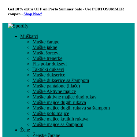
Get 10% extra OFF on Porto Summer Sale - Use
PORTOSUMMER
coupon -
Shop Now!
Muškarci
Muške čarape
Muške jakne
Muški šorcevi
Muške trenerke
Flis polar duksevi
Taktički duksevi
Muške dukserice
Muške dukserice sa štampom
Muške pantalone (hlače)
Muške Aktivne majice
Muške aktivne majice dugi rukav
Muške majice dugih rukava
Muške majice dugih rukava sa štampom
Muške polo majice
Muške majice kratkih rukava
Muške majice sa štampom
Žene
Ženske čarape