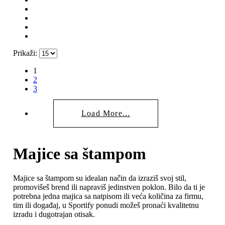
Prikaži:
1
2
3
Load More...
Majice sa štampom
Majice sa štampom su idealan način da izraziš svoj stil,
promovišeš brend ili napraviš jedinstven poklon. Bilo da ti je
potrebna jedna majica sa natpisom ili veća količina za firmu,
tim ili događaj, u Sportify ponudi možeš pronaći kvalitetnu
izradu i dugotrajan otisak.