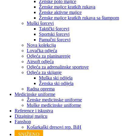
Ženske polo majice
Ženske majice kratkih rukava
Ženske aktivne majice
Ženske majice kratkih rukava sa štampom
Muški šorcevi
Taktički šorcevi
Sportski šorcevi
Pamučni šorcevi
Nova kolekcija
Lovačka odjeća
Odjeća za planinarenje
Airsoft odjeća
Odjeća za adrenalinske sportove
Odjeća za skijanje
Muška ski odijela
Ženska ski odijela
Radna oprema
Medicinske uniforme
Ženske medicinske uniforme
Muške medicinske uniforme
Reference i iskustva
Dizajniraj majicu
Fanshop
Košarkaški dresovi rep. BiH
SNIŽENO