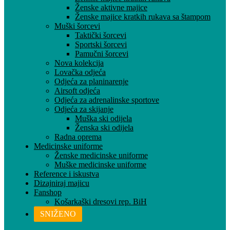
Ženske aktivne majice
Ženske majice kratkih rukava sa štampom
Muški šorcevi
Taktički šorcevi
Sportski šorcevi
Pamučni šorcevi
Nova kolekcija
Lovačka odjeća
Odjeća za planinarenje
Airsoft odjeća
Odjeća za adrenalinske sportove
Odjeća za skijanje
Muška ski odijela
Ženska ski odijela
Radna oprema
Medicinske uniforme
Ženske medicinske uniforme
Muške medicinske uniforme
Reference i iskustva
Dizajniraj majicu
Fanshop
Košarkaški dresovi rep. BiH
SNIŽENO