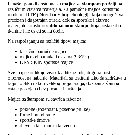
U našoj ponudi dostupne su
majice sa štampom po želji
na
različitim vrstama materijala. Za pamučne majice koristimo
modernu
DTF (Direct to Film)
tehnologiju koja omogućava
precizan i dugotrajan otisak, dok za sportske i aktivne
materijale koristimo
sublimacionu štampu
koja postaje dio
tkanine i ne osjeti se na dodir.
Na raspolaganju su različiti tipovi majica:
klasične pamučne majice
majice od pamuka i elastina (93/7%)
DRY SKIN sportske majice
Sve majice odlikuje visok kvalitet izrade, dugotrajnost i
otpornost na habanje. Materijali su testirani tako da zadržavaju
boju i oblik i nakon velikog broja pranja, dok sama štampa
ostaje postojana bez pucanja i ljuštenja.
Majice sa štampom su savršen izbor za:
poklone (rođendani, posebne prilike)
firme i brendiranje
sportske timove
djevojačke i momačke večeri