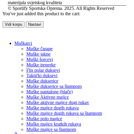
materijala svjetskog kvaliteta
© Sportify Sportska Oprema. 2025. All Rights Reserved
You've just added this product to the cart:
Vidi korpu
Nastavi
Muškarci
Muške čarape
Muške jakne
Muški šorcevi
Muške trenerke
Flis polar duksevi
Taktički duksevi
Muške dukserice
Muške dukserice sa štampom
Muške pantalone (hlače)
Muške Aktivne majice
Muške aktivne majice dugi rukav
Muške majice dugih rukava
Muške majice dugih rukava sa štampom
Muške polo majice
Muške majice kratkih rukava
Muške majice sa štampom