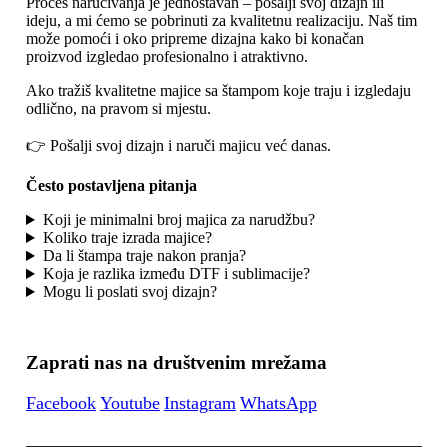
Proces naručivanja je jednostavan – pošalji svoj dizajn ili
ideju, a mi ćemo se pobrinuti za kvalitetnu realizaciju. Naš tim
može pomoći i oko pripreme dizajna kako bi konačan
proizvod izgledao profesionalno i atraktivno.
Ako tražiš kvalitetne majice sa štampom koje traju i izgledaju
odlično, na pravom si mjestu.
👉 Pošalji svoj dizajn i naruči majicu već danas.
Često postavljena pitanja
Koji je minimalni broj majica za narudžbu?
Koliko traje izrada majice?
Da li štampa traje nakon pranja?
Koja je razlika između DTF i sublimacije?
Mogu li poslati svoj dizajn?
Zaprati nas na društvenim mrežama
Facebook
Youtube
Instagram
WhatsApp