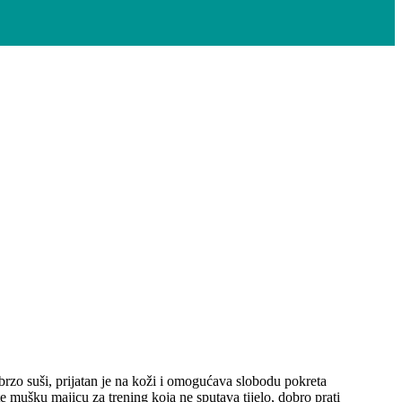
rzo suši, prijatan je na koži i omogućava slobodu pokreta
e mušku majicu za trening koja ne sputava tijelo, dobro prati