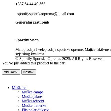
+387 64 44 49 562
sportifysportskaoprema@gmail.com
Generalni zastupnik
Sportify Shop
Maloprodaja i veleprodaja sportske opreme. Majice, aktivne m
svjetskog kvaliteta
© Sportify Sportska Oprema. 2025. All Rights Reserved
You've just added this product to the cart:
Vidi korpu
Nastavi
Muškarci
Muške čarape
Muške jakne
Muški šorcevi
Muške trenerke
Flis polar duksevi