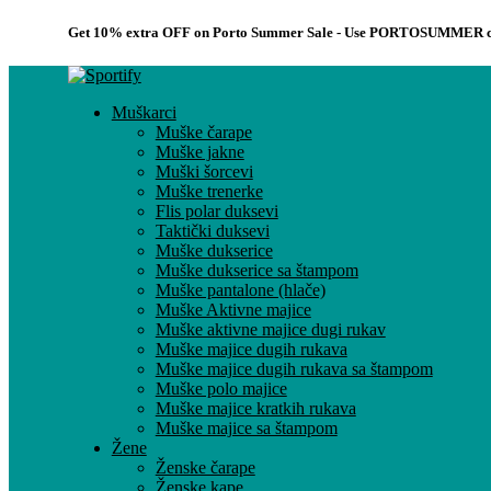
Get 10% extra OFF on Porto Summer Sale - Use
PORTOSUMMER
c
Muškarci
Muške čarape
Muške jakne
Muški šorcevi
Muške trenerke
Flis polar duksevi
Taktički duksevi
Muške dukserice
Muške dukserice sa štampom
Muške pantalone (hlače)
Muške Aktivne majice
Muške aktivne majice dugi rukav
Muške majice dugih rukava
Muške majice dugih rukava sa štampom
Muške polo majice
Muške majice kratkih rukava
Muške majice sa štampom
Žene
Ženske čarape
Ženske kape