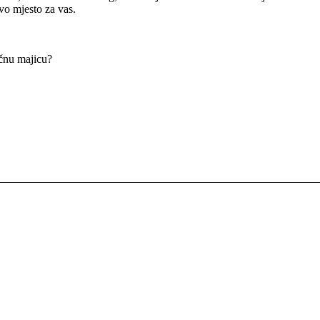
vo mjesto za vas.
čnu majicu?