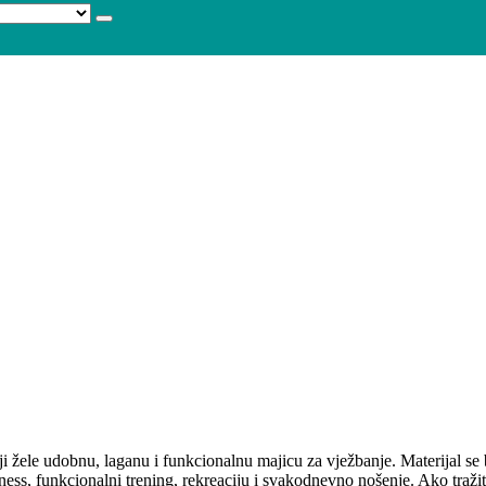
žele udobnu, laganu i funkcionalnu majicu za vježbanje. Materijal se b
ness, funkcionalni trening, rekreaciju i svakodnevno nošenje. Ako tražit