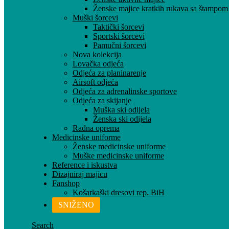
Ženske majice kratkih rukava sa štampom
Muški šorcevi
Taktički šorcevi
Sportski šorcevi
Pamučni šorcevi
Nova kolekcija
Lovačka odjeća
Odjeća za planinarenje
Airsoft odjeća
Odjeća za adrenalinske sportove
Odjeća za skijanje
Muška ski odijela
Ženska ski odijela
Radna oprema
Medicinske uniforme
Ženske medicinske uniforme
Muške medicinske uniforme
Reference i iskustva
Dizajniraj majicu
Fanshop
Košarkaški dresovi rep. BiH
SNIŽENO
Search