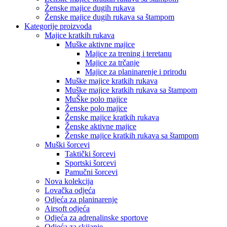
Ženske majice dugih rukava
Ženske majice dugih rukava sa štampom
Kategorije proizvoda
Majice kratkih rukava
Muške aktivne majice
Majice za trening i teretanu
Majice za trčanje
Majice za planinarenje i prirodu
Muške majice kratkih rukava
Muške majice kratkih rukava sa štampom
MuŠke polo majice
Ženske polo majice
Ženske majice kratkih rukava
Ženske aktivne majice
Ženske majice kratkih rukava sa štampom
Muški šorcevi
Taktički šorcevi
Sportski šorcevi
Pamučni šorcevi
Nova kolekcija
Lovačka odjeća
Odjeća za planinarenje
Airsoft odjeća
Odjeća za adrenalinske sportove
Odjeća za skijanje