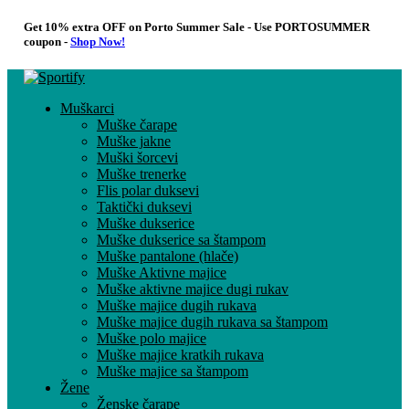
Get 10% extra OFF on Porto Summer Sale - Use
PORTOSUMMER
coupon -
Shop Now!
Muškarci
Muške čarape
Muške jakne
Muški šorcevi
Muške trenerke
Flis polar duksevi
Taktički duksevi
Muške dukserice
Muške dukserice sa štampom
Muške pantalone (hlače)
Muške Aktivne majice
Muške aktivne majice dugi rukav
Muške majice dugih rukava
Muške majice dugih rukava sa štampom
Muške polo majice
Muške majice kratkih rukava
Muške majice sa štampom
Žene
Ženske čarape