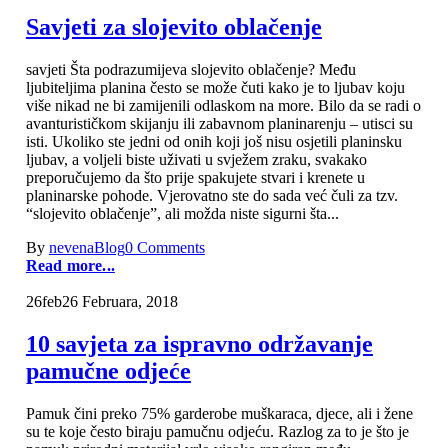
Savjeti za slojevito oblačenje
savjeti Šta podrazumijeva slojevito oblačenje? Među
ljubiteljima planina često se može čuti kako je to ljubav koju
više nikad ne bi zamijenili odlaskom na more. Bilo da se radi o
avanturističkom skijanju ili zabavnom planinarenju – utisci su
isti. Ukoliko ste jedni od onih koji još nisu osjetili planinsku
ljubav, a voljeli biste uživati u svježem zraku, svakako
preporučujemo da što prije spakujete stvari i krenete u
planinarske pohode. Vjerovatno ste do sada već čuli za tzv.
“slojevito oblačenje”, ali možda niste sigurni šta...
By
nevena
Blog
0 Comments
Read more...
26
feb
26 Februara, 2018
10 savjeta za ispravno održavanje
pamučne odjeće
Pamuk čini preko 75% garderobe muškaraca, djece, ali i žene
su te koje često biraju pamučnu odjeću. Razlog za to je što je