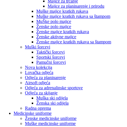
Majice za trčanje
Majice za planinarenje i prirodu
Muške majice kratkih rukava
Muške majice kratkih rukava sa štampom
MuŠke polo majice
Ženske polo majice
Ženske majice kratkih rukava
Ženske aktivne majice
Ženske majice kratkih rukava sa štampom
Muški šorcevi
Taktički šorcevi
Sportski šorcevi
Pamučni šorcevi
Nova kolekcija
Lovačka odjeća
Odjeća za planinarenje
Airsoft odjeća
Odjeća za adrenalinske sportove
Odjeća za skijanje
Muška ski odijela
Ženska ski odijela
Radna oprema
Medicinske uniforme
Ženske medicinske uniforme
Muške medicinske uniforme