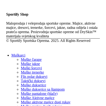
Sportify Shop
Maloprodaja i veleprodaja sportske opreme. Majice, aktivne
majice, dresovi, trenerke, šorcevi, jakne, radna odijela i ostala
prateća oprema. Proizvodnja sportske opreme od DrySkin™
materijala svjetskog kvaliteta
© Sportify Sportska Oprema. 2025. All Rights Reserved
Muškarci
Muške čarape
Muške jakne
Muški šorcevi
Muške trenerke
Flis polar duksevi
Taktički duksevi
Muške dukserice
Muške dukserice sa štampom
Muške pantalone (hlače)
Muške Aktivne majice
Muške aktivne majice dugi rukav