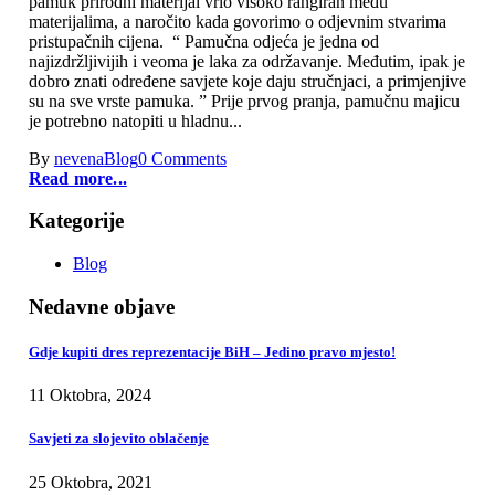
pamuk prirodni materijal vrlo visoko rangiran među
materijalima, a naročito kada govorimo o odjevnim stvarima
pristupačnih cijena. “ Pamučna odjeća je jedna od
najizdržljivijih i veoma je laka za održavanje. Međutim, ipak je
dobro znati određene savjete koje daju stručnjaci, a primjenjive
su na sve vrste pamuka. ” Prije prvog pranja, pamučnu majicu
je potrebno natopiti u hladnu...
By
nevena
Blog
0 Comments
Read more...
Kategorije
Blog
Nedavne objave
Gdje kupiti dres reprezentacije BiH – Jedino pravo mjesto!
11 Oktobra, 2024
Savjeti za slojevito oblačenje
25 Oktobra, 2021