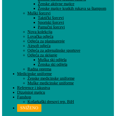
Ženske aktivne majice
Ženske majice kratkih rukava sa štampom
Muški šorcevi
Taktički šorcevi
Sportski šorcevi
Pamučni šorcevi
Nova kolekcija
Lovačka odjeća
Odjeća za planinarenje
Airsoft odjeća
Odjeća za adrenalinske sportove
Odjeća za skijanje
Muška ski odijela
Ženska ski odijela
Radna oprema
Medicinske uniforme
Ženske medicinske uniforme
Muške medicinske uniforme
Reference i iskustva
Dizajniraj majicu
Fanshop
Košarkaški dresovi rep. BiH
SNIŽENO