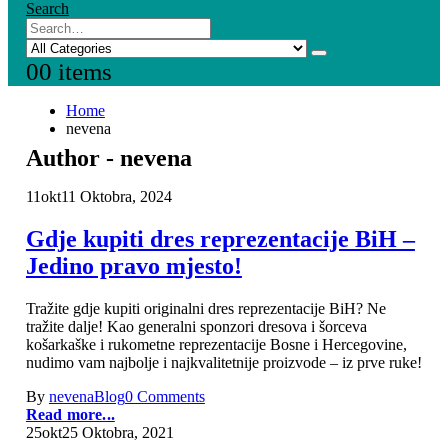
Search
0
0 items
Home
nevena
Author - nevena
11
okt
11 Oktobra, 2024
Gdje kupiti dres reprezentacije BiH –
Jedino pravo mjesto!
Tražite gdje kupiti originalni dres reprezentacije BiH? Ne
tražite dalje! Kao generalni sponzori dresova i šorceva
košarkaške i rukometne reprezentacije Bosne i Hercegovine,
nudimo vam najbolje i najkvalitetnije proizvode – iz prve ruke!
By
nevena
Blog
0 Comments
Read more...
25
okt
25 Oktobra, 2021