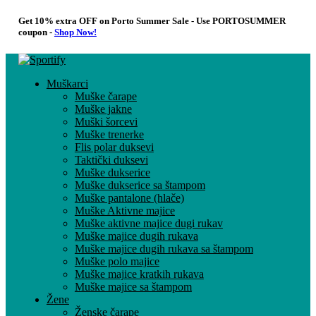
Get 10% extra OFF on Porto Summer Sale - Use
PORTOSUMMER
coupon -
Shop Now!
Muškarci
Muške čarape
Muške jakne
Muški šorcevi
Muške trenerke
Flis polar duksevi
Taktički duksevi
Muške dukserice
Muške dukserice sa štampom
Muške pantalone (hlače)
Muške Aktivne majice
Muške aktivne majice dugi rukav
Muške majice dugih rukava
Muške majice dugih rukava sa štampom
Muške polo majice
Muške majice kratkih rukava
Muške majice sa štampom
Žene
Ženske čarape