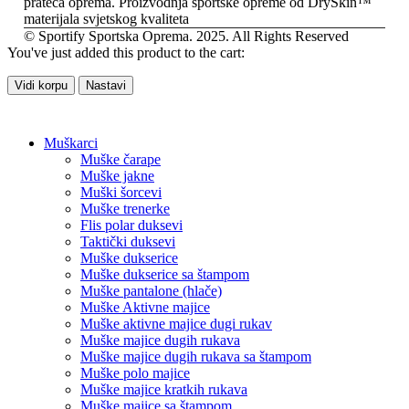
prateća oprema. Proizvodnja sportske opreme od DrySkin™
materijala svjetskog kvaliteta
© Sportify Sportska Oprema. 2025. All Rights Reserved
You've just added this product to the cart:
Vidi korpu
Nastavi
Muškarci
Muške čarape
Muške jakne
Muški šorcevi
Muške trenerke
Flis polar duksevi
Taktički duksevi
Muške dukserice
Muške dukserice sa štampom
Muške pantalone (hlače)
Muške Aktivne majice
Muške aktivne majice dugi rukav
Muške majice dugih rukava
Muške majice dugih rukava sa štampom
Muške polo majice
Muške majice kratkih rukava
Muške majice sa štampom