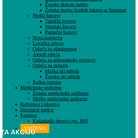
Ženske aktivne majice
Ženske majice kratkih rukava sa štampom
Muški šorcevi
Taktički šorcevi
Sportski šorcevi
Pamučni šorcevi
Nova kolekcija
Lovačka odjeća
Odjeća za planinarenje
Airsoft odjeća
Odjeća za adrenalinske sportove
Odjeća za skijanje
Muška ski odijela
Ženska ski odijela
Radna oprema
Medicinske uniforme
Ženske medicinske uniforme
Muške medicinske uniforme
Reference i iskustva
Dizajniraj majicu
Fanshop
Košarkaški dresovi rep. BiH
SNIŽENO
 ZA AKCIJU