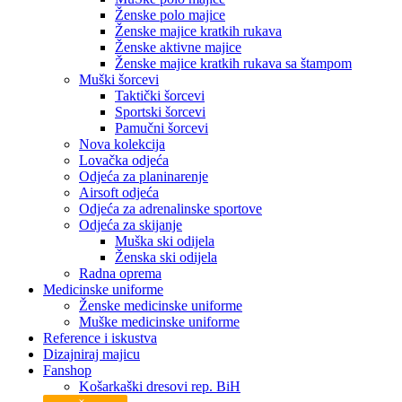
Ženske polo majice
Ženske majice kratkih rukava
Ženske aktivne majice
Ženske majice kratkih rukava sa štampom
Muški šorcevi
Taktički šorcevi
Sportski šorcevi
Pamučni šorcevi
Nova kolekcija
Lovačka odjeća
Odjeća za planinarenje
Airsoft odjeća
Odjeća za adrenalinske sportove
Odjeća za skijanje
Muška ski odijela
Ženska ski odijela
Radna oprema
Medicinske uniforme
Ženske medicinske uniforme
Muške medicinske uniforme
Reference i iskustva
Dizajniraj majicu
Fanshop
Košarkaški dresovi rep. BiH